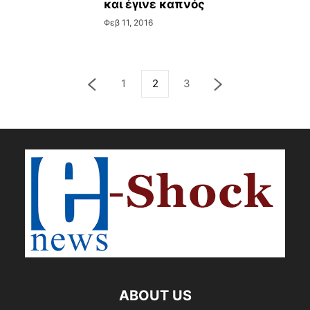
και έγινε καπνός
Φεβ 11, 2016
1
2
3
ABOUT US