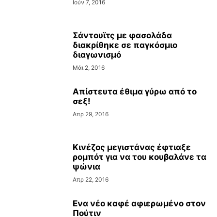
Ιούν 7, 2016
Σάντουϊτς με φασολάδα
διακρίθηκε σε παγκόσμιο
διαγωνισμό
Μάι 2, 2016
Aπίστευτα έθιμα γύρω από το
σεξ!
Απρ 29, 2016
Kινέζος μεγιστάνας έφτιαξε
ρομπότ για να του κουβαλάνε τα
ψώνια
Απρ 22, 2016
Ενα νέο καφέ αφιερωμένο στον
Πούτιν