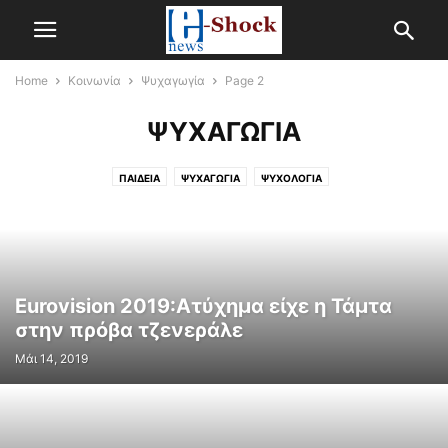
Home
Κοινωνία
Ψυχαγωγία
Page 2
ΨΥΧΑΓΩΓΊΑ
ΠΑΙΔΕΊΑ
ΨΥΧΑΓΩΓΊΑ
ΨΥΧΟΛΟΓΊΑ
Eurovision 2019:Ατύχημα είχε η Τάμτα
στην πρόβα τζενεράλε
Μάι 14, 2019