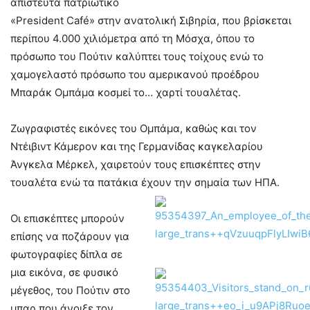
απίστευτα πατριωτικό
«President Café» στην ανατολική Σιβηρία, που βρίσκεται
περίπου 4.000 χιλιόμετρα από τη Μόσχα, όπου το
πρόσωπο του Πούτιν καλύπτει τους τοίχους ενώ το
χαμογελαστό πρόσωπο του αμερικανού προέδρου
Μπαράκ Ομπάμα κοσμεί το… χαρτί τουαλέτας.
Ζωγραφιστές εικόνες του Ομπάμα, καθώς και τον
Ντέιβιντ Κάμερον και της Γερμανίδας καγκελαρίου
Άνγκελα Μέρκελ, χαιρετούν τους επισκέπτες στην
τουαλέτα ενώ τα πατάκια έχουν την σημαία των ΗΠΑ.
Οι επισκέπτες μπορούν
επίσης να ποζάρουν για
φωτογραφίες δίπλα
σε
μια εικόνα, σε φυσικό
μέγεθος, του Πούτιν στο
μπαρ που άνοιξε τον