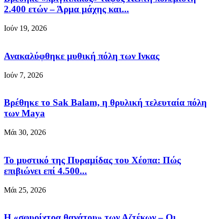
2.400 ετών – Άρμα μάχης και...
Ιούν 19, 2026
Ανακαλύφθηκε μυθική πόλη των Ινκας
Ιούν 7, 2026
Βρέθηκε το Sak Balam, η θρυλική τελευταία πόλη
των Maya
Μάι 30, 2026
Το μυστικό της Πυραμίδας του Χέοπα: Πώς
επιβιώνει επί 4.500...
Μάι 25, 2026
Η «σφυρίχτρα θανάτου» των Αζτέκων – Οι