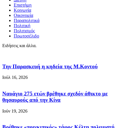
Επιστήμη
Κοινωνία
Οικονομία
Παραπολιτικά
Πολιτική
Πολιτισμός
Πρωτοσέλιδο
Ειδήσεις και άλλα.
Την Παρασκευή η κηδεία της Μ.Κοντού
Ιούλ 16, 2026
Ναυάγιο 275 ετών βρέθηκε σχεδόν άθικτο με
θησαυρούς από την Κίνα
Ιούν 19, 2026
Βρέθηκε «πριγκιπικός» τάφος Κέλτη πολεμιστή