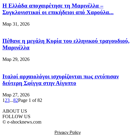
Η Ελλάδα αποχαιρέτησε τη Μαρινέλλα –
Συγκλονιστικοί οι επικήδειοι από Χαρούλα...
Μαρ 31, 2026
Πέθανε η μεγάλη Κυρία του ελληνικού τραγουδιού,
Μαρινέλλα
Μαρ 29, 2026
Ιταλοί αρχαιολόγοι ισχυρίζονται πως εντόπισαν
δεύτερη Σφίγγα στην Αίγυπτο
Μαρ 27, 2026
1
2
3
...
82
Page 1 of 82
ABOUT US
FOLLOW US
© e-shocknews.com
Privacy Policy