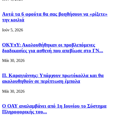
Αυτά τα 6 φρούτα θα σας βοηθήσουν να «ρίξετε»
την κοιλιά
Ιούν 5, 2026
ΟΚΥπΥ: Ακολουθήθηκαν οι προβλεπόμενες
διαδικασίες για ασθενή που απεβίωσε στο ΓΝ...
Μάι 30, 2026
Π. Καραγιάννης: Υπάρχουν πρωτόκολλα και θα
ακολουθηθούν σε περίπτωση έμπολα
Μάι 30, 2026
Ο ΟΑΥ αναλαμβάνει από 1η Ιουνίου το Σύστημα
Πληροφορικής του...