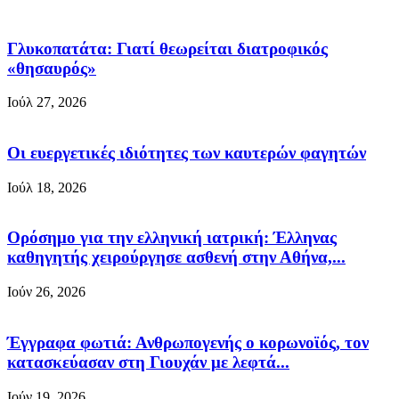
Γλυκοπατάτα: Γιατί θεωρείται διατροφικός
«θησαυρός»
Ιούλ 27, 2026
Οι ευεργετικές ιδιότητες των καυτερών φαγητών
Ιούλ 18, 2026
Ορόσημο για την ελληνική ιατρική: Έλληνας
καθηγητής χειρούργησε ασθενή στην Αθήνα,...
Ιούν 26, 2026
Έγγραφα φωτιά: Ανθρωπογενής ο κορωνοϊός, τον
κατασκεύασαν στη Γιουχάν με λεφτά...
Ιούν 19, 2026