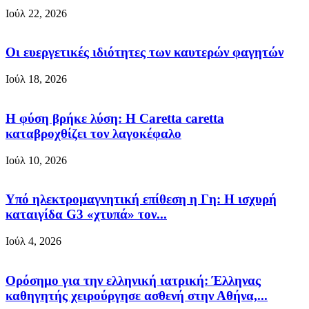
Ιούλ 22, 2026
Οι ευεργετικές ιδιότητες των καυτερών φαγητών
Ιούλ 18, 2026
Η φύση βρήκε λύση: Η Caretta caretta
καταβροχθίζει τον λαγοκέφαλο
Ιούλ 10, 2026
Υπό ηλεκτρομαγνητική επίθεση η Γη: Η ισχυρή
καταιγίδα G3 «χτυπά» τον...
Ιούλ 4, 2026
Ορόσημο για την ελληνική ιατρική: Έλληνας
καθηγητής χειρούργησε ασθενή στην Αθήνα,...