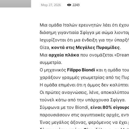
Μαρ 27, 2026
2243
Μια ομάδα Ιταλών ερευνητών λέει ότι έχο
διάσημη γιγαντιαία Σφίγγα με σώμα λιοντα
Ισχυρίζονται ότι μια ένδειξη για την ύπα
Giza,
κοντά στις Μεγάλες Πυραμίδες
.
Μια
αρχαία πλάκα
που ονομάζεται «Dream 
συμμετρία.
Ο μηχανικός
Filippo Biondi
και η ομάδα το
χαράξουν γραμμές γεωμετρίας από τις Πυρα
Η ομάδα επιμένει ότι η άμμος δεν καλύπτ
Οι πρώτες αναγνώσεις, λένε, αποκαλύπτου
τούνελ κάτω από την υπάρχουσα Σφίγγα.
Σύμφωνα με τον Biondi,
είναι 80% σίγουρ
παρουσιάσουν στις αιγυπτιακές αρχές, εν
Ένας μεγάλος άξονας, φερόμενος να έχει μ