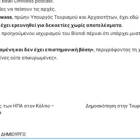
 Beall Limitless podcast.
ες να πείσουν τις αρχές.
awass
, πρώην Υπουργός Τουρισμού και Αρχαιοτήτων, έχει εδώ 
ή έχει ερευνηθεί για δεκαετίες χωρίς αποτελέσματα
.
 προηγούμενου ισχυρισμού του Biondi πέρυσι ότι υπάρχει μυσ
σμένη και δεν έχει επιστημονική βάση»
, περιγράφοντας τη 
ένες ούτε επικυρωμένες».
εις των ΗΠΑ στον Κόλπο –
Δημοσκόπηση στην Τουρκ
a
Ν ΔΗΜΙΟΥΡΓΟ