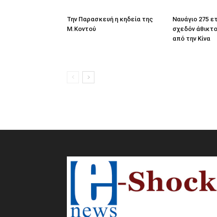
Την Παρασκευή η κηδεία της
Ναυάγιο 275 ε
Μ.Κοντού
σχεδόν άθικτ
από την Κίνα