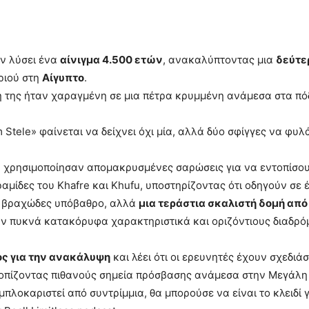
υν λύσει ένα
αίνιγμα 4.500 ετών
, ανακαλύπτοντας μια
δεύτε
ριού στη
Αίγυπτο
.
ρξή της ήταν χαραγμένη σε μια πέτρα κρυμμένη ανάμεσα στα π
Stele» φαίνεται να δείχνει όχι μία, αλλά δύο σφίγγες να φυλ
υ χρησιμοποίησαν απομακρυσμένες σαρώσεις για να εντοπίσου
μίδες του Khafre και Khufu, υποστηρίζοντας ότι οδηγούν σε 
ει βραχώδες υπόβαθρο, αλλά
μια τεράστια σκαλιστή δομή απ
ν πυκνά κατακόρυφα χαρακτηριστικά και οριζόντιους διαδρόμ
ος για την ανακάλυψη
και λέει ότι οι ερευνητές έχουν σχεδιά
τοπίζοντας πιθανούς σημεία πρόσβασης ανάμεσα στην Μεγάλη 
πλοκαριστεί από συντρίμμια, θα μπορούσε να είναι το κλειδί 