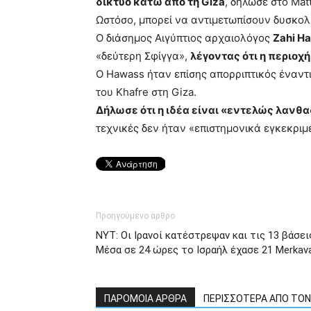
δίκτυο κάτω από τη Giza
, δήλωσε στο Matt
Ωστόσο, μπορεί να αντιμετωπίσουν δυσκολί
Ο διάσημος Αιγύπτιος αρχαιολόγος
Zahi H
«δεύτερη Σφίγγα»,
λέγοντας ότι η περιοχ
Ο Hawass ήταν επίσης απορριπτικός έναντι
του Khafre στη Giza.
Δήλωσε ότι η ιδέα είναι «εντελώς λανθα
τεχνικές δεν ήταν «επιστημονικά εγκεκριμ
Προηγούμενο άρθρο
NYT: Οι Ιρανοί κατέστρεψαν και τις 13 βάσ
Μέσα σε 24 ώρες το Ισραήλ έχασε 21 Merkav
ΠΑΡΟΜΟΙΑ ΑΡΘΡΑ
ΠΕΡΙΣΣΟΤΕΡΑ ΑΠΟ ΤΟ