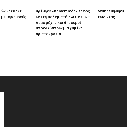
τών βρέθηκε
Βρέθηκε «πριγκιπικός» τάφος
Ανακαλύφθηκε μ
ο με θησαυρούς
Κέλτη πολεμιστή 2.400 ετών –
των Ινκας
Άρμα μάχης και θησαυροί
αποκαλύπτουν μια χαμένη
αριστοκρατία