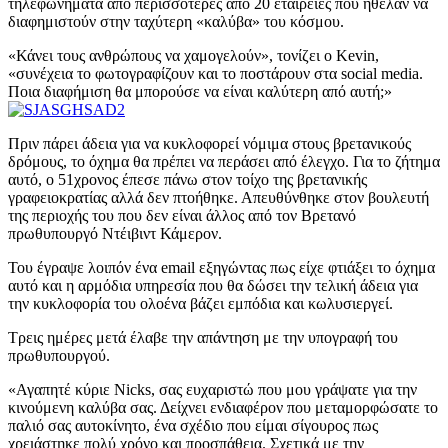
τηλεφωνήματα από περισσότερες από 20 εταιρείες που ήθελαν να
διαφημιστούν στην ταχύτερη «καλύβα» του κόσμου.
«Κάνει τους ανθρώπους να χαμογελούν», τονίζει ο Kevin,
«συνέχεια το φωτογραφίζουν και το ποστάρουν στα social media.
Ποια διαφήμιση θα μπορούσε να είναι καλύτερη από αυτή;»
Πριν πάρει άδεια για να κυκλοφορεί νόμιμα στους βρετανικούς
δρόμους, το όχημα θα πρέπει να περάσει από έλεγχο. Για το ζήτημα
αυτό, ο 51χρονος έπεσε πάνω στον τοίχο της βρετανικής
γραφειοκρατίας αλλά δεν πτοήθηκε. Απευθύνθηκε στον βουλευτή
της περιοχής του που δεν είναι άλλος από τον Βρετανό
πρωθυπουργό Ντέιβιντ Κάμερον.
Του έγραψε λοιπόν ένα email εξηγώντας πως είχε φτιάξει το όχημα
αυτό και η αρμόδια υπηρεσία που θα δώσει την τελική άδεια για
την κυκλοφορία του ολοένα βάζει εμπόδια και κωλυσιεργεί.
Τρεις ημέρες μετά έλαβε την απάντηση με την υπογραφή του
πρωθυπουργού.
«Αγαπητέ κύριε Nicks, σας ευχαριστώ που μου γράψατε για την
κινούμενη καλύβα σας. Δείχνει ενδιαφέρον που μεταμορφώσατε το
παλιό σας αυτοκίνητο, ένα σχέδιο που είμαι σίγουρος πως
χρειάστηκε πολύ χρόνο και προσπάθεια. Σχετικά με την