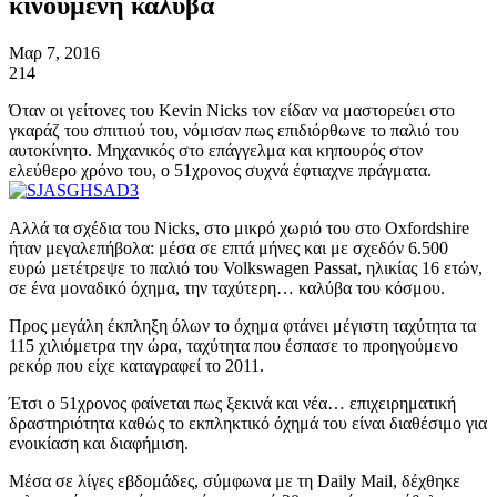
κινούμενη καλύβα
Μαρ 7, 2016
214
Όταν οι γείτονες του Kevin Nicks τον είδαν να μαστορεύει στο
γκαράζ του σπιτιού του, νόμισαν πως επιδιόρθωνε το παλιό του
αυτοκίνητο. Μηχανικός στο επάγγελμα και κηπουρός στον
ελεύθερο χρόνο του, ο 51χρονος συχνά έφτιαχνε πράγματα.
Αλλά τα σχέδια του Nicks, στο μικρό χωριό του στο Oxfordshire
ήταν μεγαλεπήβολα: μέσα σε επτά μήνες και με σχεδόν 6.500
ευρώ μετέτρεψε το παλιό του Volkswagen Passat, ηλικίας 16 ετών,
σε ένα μοναδικό όχημα, την ταχύτερη… καλύβα του κόσμου.
Προς μεγάλη έκπληξη όλων το όχημα φτάνει μέγιστη ταχύτητα τα
115 χιλιόμετρα την ώρα, ταχύτητα που έσπασε το προηγούμενο
ρεκόρ που είχε καταγραφεί το 2011.
Έτσι ο 51χρονος φαίνεται πως ξεκινά και νέα… επιχειρηματική
δραστηριότητα καθώς το εκπληκτικό όχημά του είναι διαθέσιμο για
ενοικίαση και διαφήμιση.
Μέσα σε λίγες εβδομάδες, σύμφωνα με τη Daily Mail, δέχθηκε