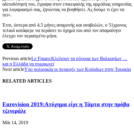
αδειοδότησή του, έγραψα στον επικεφαλής της αρμόδιας υπηρεσίας
για λογαριασμό σας, ζητώντας να βοηθήσει. Ας δούμε τι έχει να
πει».
Έτσι, ύστερα από 4,5 μήνες αναμονής και αναβολών, ο 51χρονος
τελικά κατάφερε να περάσει το όχημά του από τον απαραίτητο
έλεγχο τον περασμένο μήνα.
Previous article
Le Figaro:Κλείνουν τα σύνορα των Βαλκανίων …
και η Ελλάδα να συμφωνεί
Next article
Υπο πολιορκία οι περιοχές των Κούρδων στην Τουρκία
RELATED ARTICLES
Eurovision 2019:Ατύχημα είχε η Τάμτα στην πρόβα
τζενεράλε
Μάι 14, 2019