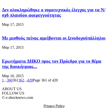
Δεν ολοκληρώθηκε ο νομοτεχνικός έλεγχος για τα Ν/
σχδ πλαισίου αφερεγγυότητας
Μαρ 17, 2015
Με μισθούς πείνας αμείβονται οι ξενοδοχοϋπάλληλοι
Μαρ 17, 2015
Ερωτήματα ΔΗΚΟ προς τον Πρόεδρο για το θέμα
της διοικήτριας...
Μαρ 16, 2015
1
...
360
361
362
...
420
Page 361 of 420
ABOUT US
FOLLOW US
© e-shocknews.com
Privacy Policy