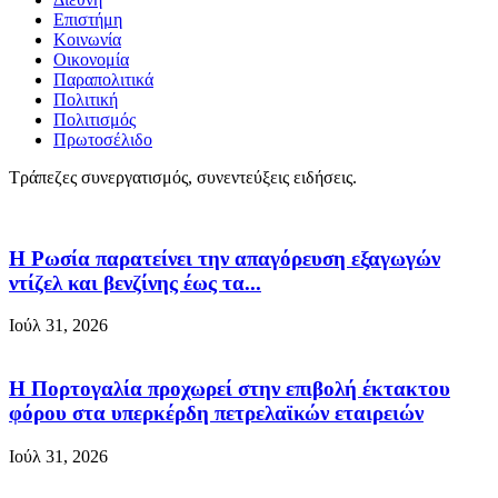
Επιστήμη
Κοινωνία
Οικονομία
Παραπολιτικά
Πολιτική
Πολιτισμός
Πρωτοσέλιδο
Τράπεζες συνεργατισμός, συνεντεύξεις ειδήσεις.
Η Ρωσία παρατείνει την απαγόρευση εξαγωγών
ντίζελ και βενζίνης έως τα...
Ιούλ 31, 2026
Η Πορτογαλία προχωρεί στην επιβολή έκτακτου
φόρου στα υπερκέρδη πετρελαϊκών εταιρειών
Ιούλ 31, 2026