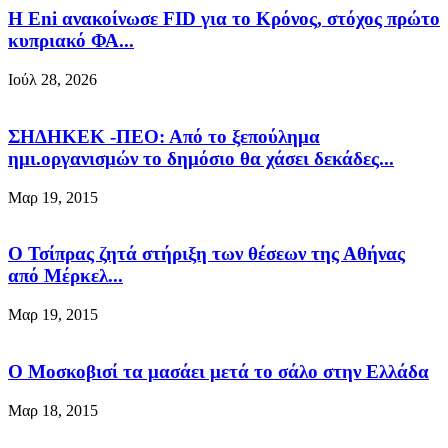
Η Eni ανακοίνωσε FID για το Κρόνος, στόχος πρώτο
κυπριακό ΦΑ...
Ιούλ 28, 2026
ΣΗΔΗΚΕΚ -ΠΕΟ: Από το ξεπούλημα
ημι.οργανισμών το δημόσιο θα χάσει δεκάδες...
Μαρ 19, 2015
Ο Τσίπρας ζητά στήριξη των θέσεων της Αθήνας
από Μέρκελ...
Μαρ 19, 2015
Ο Μοσκοβισί τα μασάει μετά το σάλο στην Ελλάδα
Μαρ 18, 2015