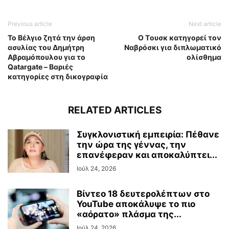
Previous article
Next article
Το Βέλγιο ζητά την άρση
Ο Tουσκ κατηγορεί τον
ασυλίας του Δημήτρη
Nαβρόσκι για διπλωματικό
Αβραμόπουλου για το
ολίσθημα
Qatargate – Βαριές
κατηγορίες στη δικογραφία
RELATED ARTICLES
Συγκλονιστική εμπειρία: Πέθανε
την ώρα της γέννας, την
επανέφεραν και αποκαλύπτει...
Ιούλ 24, 2026
Βίντεο 18 δευτερολέπτων στο
YouTube αποκάλυψε το πιο
«αόρατο» πλάσμα της...
Ιούλ 24, 2026