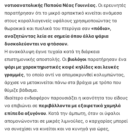
νοτιοανατολικής Παπούα Νέας Γουινέας.
Οι ερευνητές
παρατήρησαν ότι το μικρό αρπακτικό κινείται ανάμεσα
στους κοραλλιογενείς υφάλους χρησιμοποιώντας τα
θωρακικά και πυελικά του πτερύγια σαν
«πόδια»,
αναζητώντας λεία σε σημεία όπου άλλα ψάρια
δυσκολεύονται να φτάσουν.
Η ανακάλυψη έγινε τυχαία κατά τη διάρκεια
επιστημονικής αποστολής. Οι
βιολόγοι
παρατήρησαν ένα
ψάρι με χαρακτηριστικές καφέ κηλίδες και λευκές
γραμμές
, το οποίο αντί να απομακρυνθεί κολυμπώντας,
άρχισε να μετακινείται πάνω στα βράχια με τρόπο που
θύμιζε βάδισμα.
Ιδιαίτερο ενδιαφέρον παρουσιάζει η ικανότητα του είδους
να επιβιώνει σε
περιβάλλοντα με εξαιρετικά χαμηλά
επίπεδα οξυγόνου
. Κατά την άμπωτη, όταν οι ύφαλοι
απομονώνονται σε μικρές λιμνούλες, ο καρχαρίας μπορεί
να συνεχίσει να κινείται και να κυνηγά για ώρες,