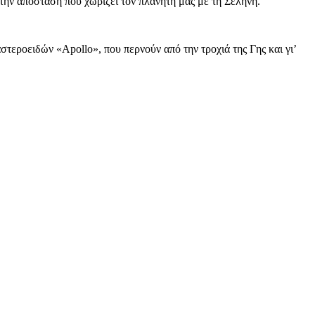
την απόσταση που χωρίζει τον πλανήτη μας με τη Σελήνη.
εροειδών «Apollo», που περνούν από την τροχιά της Γης και γι’