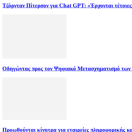
Τζόρνταν Πίτερσον για Chat GPT: «Έρχονται τέτοιες
Οδηγώντας προς τον Ψηφιακό Μετασχηματισμό των
Προωθούνται κίνητρα για εταιρείες πληροφορικής κα