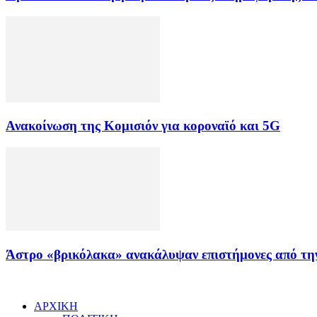
Ανακοίνωση της Κομισιόν για κοροναϊό και 5G
Άστρο «βρικόλακα» ανακάλυψαν επιστήμονες από τη
ΑΡΧΙΚΗ