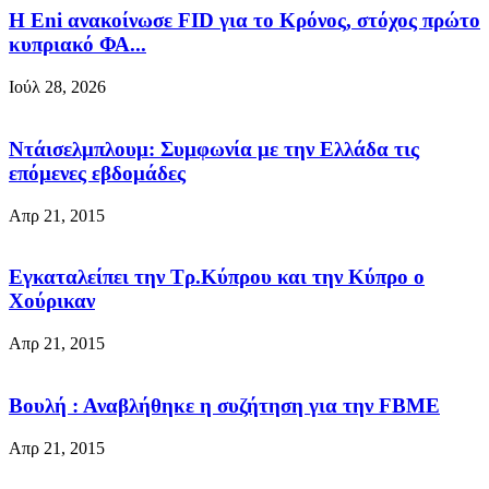
Η Eni ανακοίνωσε FID για το Κρόνος, στόχος πρώτο
κυπριακό ΦΑ...
Ιούλ 28, 2026
Ντάισελμπλουμ: Συμφωνία με την Ελλάδα τις
επόμενες εβδομάδες
Απρ 21, 2015
Εγκαταλείπει την Τρ.Κύπρου και την Κύπρο ο
Χούρικαν
Απρ 21, 2015
Βουλή : Αναβλήθηκε η συζήτηση για την FBME
Απρ 21, 2015