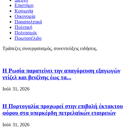
Επιστήμη
Κοινωνία
Οικονομία
Παραπολιτικά
Πολιτική
Πολιτισμός
Πρωτοσέλιδο
Τράπεζες συνεργατισμός, συνεντεύξεις ειδήσεις.
Η Ρωσία παρατείνει την απαγόρευση εξαγωγών
ντίζελ και βενζίνης έως τα...
Ιούλ 31, 2026
Η Πορτογαλία προχωρεί στην επιβολή έκτακτου
φόρου στα υπερκέρδη πετρελαϊκών εταιρειών
Ιούλ 31, 2026