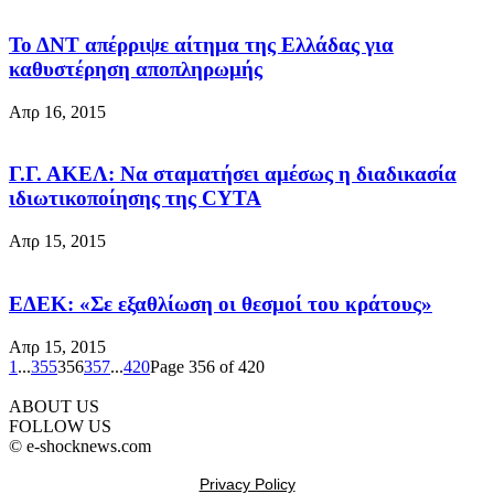
Το ΔΝΤ απέρριψε αίτημα της Ελλάδας για
καθυστέρηση αποπληρωμής
Απρ 16, 2015
Γ.Γ. ΑΚΕΛ: Να σταματήσει αμέσως η διαδικασία
ιδιωτικοποίησης της CYTA
Απρ 15, 2015
ΕΔΕΚ: «Σε εξαθλίωση οι θεσμοί του κράτους»
Απρ 15, 2015
1
...
355
356
357
...
420
Page 356 of 420
ABOUT US
FOLLOW US
© e-shocknews.com
Privacy Policy