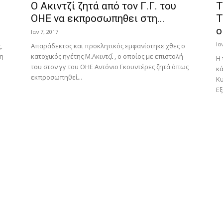
O Aκιντζί ζητά από τον Γ.Γ. του
Τ
ΟΗΕ να εκπροσωπηθει στη...
Τ
ο
Ιαν 7, 2017
Ια
,
Απαράδεκτος και προκλητικός εμφανίστηκε χθες ο
τη
κατοχικός ηγέτης Μ.Ακιντζί , ο οποίος με επιστολή
Η 
του στον γγ του ΟΗΕ Αντόνιο Γκουντέρες ζητά όπως
κά
εκπροσωπηθεί...
Κ
Εξ