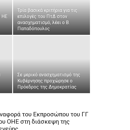
Τρία βασικά κριτήρια για τις
ό ΗΕ
επιλογές του ΠτΔ στον
ανασχηματισμό, λέει ο Β.
Παπαδόπουλος
ε
Σε μερικό ανασχηματισμό της
Κυβέρνησης προχώρησε ο
Πρόεδρος της Δημοκρατίας
ναφορά του Εκπροσώπου του ΓΓ
ου ΟΗΕ στη διάσκεψη της
ενεύης