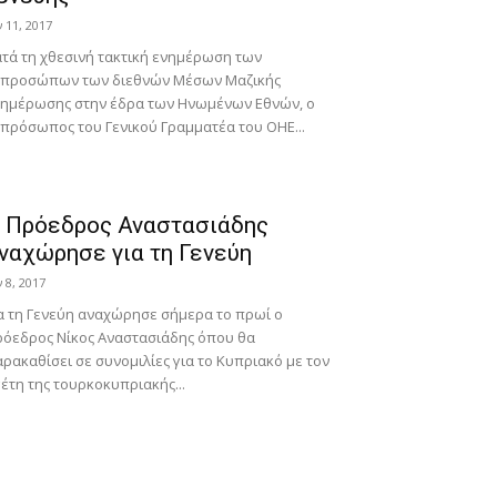
ν 11, 2017
τά τη χθεσινή τακτική ενημέρωση των
κπροσώπων των διεθνών Μέσων Μαζικής
νημέρωσης στην έδρα των Ηνωμένων Εθνών, ο
πρόσωπος του Γενικού Γραμματέα του ΟΗΕ...
 Πρόεδρος Αναστασιάδης
ναχώρησε για τη Γενεύη
ν 8, 2017
α τη Γενεύη αναχώρησε σήμερα το πρωί ο
όεδρος Νίκος Αναστασιάδης όπου θα
ρακαθίσει σε συνομιλίες για το Κυπριακό με τον
έτη της τουρκοκυπριακής...