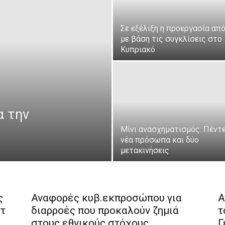
Σε εξέλιξη η προεργασία απ
με βάση τις συγκλίσεις στο
Κυπριακό
α την
Μίνι ανασχηματισμός: Πέντ
νέα πρόσωπα και δύο
μετακινήσεις
ς
Αναφορές κυβ.εκπροσώπου για
Α
ντ
διαρροές που προκαλούν ζημιά
τ
στους εθνικούς στόχους
Γ