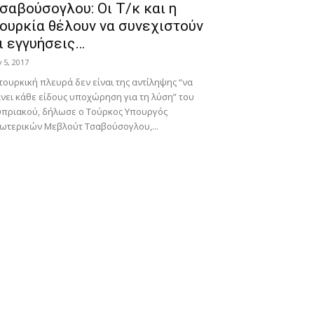
σαβούσογλου: Oι Τ/κ και η
ουρκία θέλουν να συνεχιστούν
ι εγγυήσεις…
ν 5, 2017
τουρκική πλευρά δεν είναι της αντίληψης “να
νει κάθε είδους υποχώρηση για τη λύση” του
υπριακού, δήλωσε ο Τούρκος Υπουργός
ωτερικών Μεβλούτ Τσαβούσογλου,...