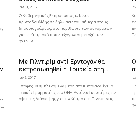
Ιαν 11, 2017
Ια
τ
O Κυβερνητικός Εκπρόσωπος κ. Νίκος
Κα
Χριστοδουλίδης σε δηλώσεις του σήμερα στους
ε
ας
δημοσιογράφους, στο περιθώριο των συνομιλιών
Ε
για το Κυπριακό που διεξάγονται μεταξύ των
Εκ
ηγετών...
Με Γιλντιρίμ αντί Ερντογάν θα
Ο
ν
εκπροσωπηθεί η Τουρκία στη...
α
Ιαν 8, 2017
Ια
Επαφές με εμπλεκόμενα μέρη στο Κυπριακό έχει ο
Γι
Γενικός Γραμματέας του ΟΗΕ, Αντόνιο Γκουτιέρες, εν
Πρ
όψει της Διάσκεψης για την Κύπρο στη Γενεύη στις...
πα
ες
ηγ
αι