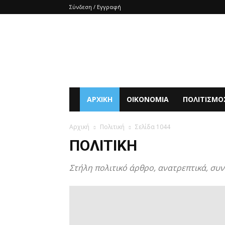
Σύνδεση / Εγγραφή
e-
SHOCKnews
ΑΡΧΙΚΗ
ΟΙΚΟΝΟΜΙΑ
ΠΟΛΙΤΙΣΜΟ
Αρχική
Πολιτική
Σελίδα 1044
ΠΟΛΙΤΙΚΉ
Στήλη πολιτικό άρθρο, ανατρεπτικά, συν