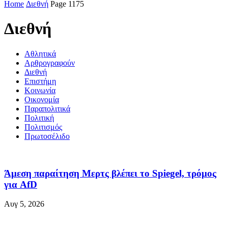
Home
Διεθνή
Page 1175
Διεθνή
Αθλητικά
Αρθρογραφούν
Διεθνή
Επιστήμη
Κοινωνία
Οικονομία
Παραπολιτικά
Πολιτική
Πολιτισμός
Πρωτοσέλιδο
Άμεση παραίτηση Mερτς βλέπει το Spiegel, τρόμος
για AfD
Αυγ 5, 2026