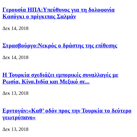
Γερουσία ΗΠΑ:Υπεύθυνος για τη δολοφονία
Κασόγκι ο πρίγκιπας Σαλμάν
Δεκ 14, 2018
Στρασβούργο:Νεκρός ο δράστης της επίθεσης
Δεκ 14, 2018
H Τουρκία σχεδιάζει εμπορικές συναλλαγές με
Ρωσία, Kίνα,Ινδία και Μεξικό σε...
Δεκ 13, 2018
Ερντογάν:«Καθ’ οδόν προς την Τουρκία το δεύτερο
γεωτρύπανο»
Δεκ 13, 2018