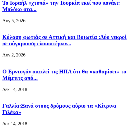
Το Ισραήλ «χτυπά» την Τουρκία εκεί που πονάει:
Μπλόκο στα...
Αυγ 5, 2026
Κόλαση φωτιάς σε Αττική και Βοιωτία :Δύο νεκροί
σε σύγκρουση ελικοπτέρων...
Αυγ 2, 2026
O Eρντογάν απειλεί τις ΗΠΑ ότι θα «καθαρίσει» το
Μέμπιτς από...
Δεκ 14, 2018
Γαλλία:Ξανά στους δρόμους αύριο τα «Κίτρινα
Γιλέκα»
Δεκ 14, 2018