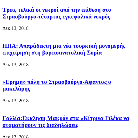
Τρεις τελικά οι νεκροί από την επίθεση στο
Στρασβούργο-τέταρτος εγκεφαλικά νεκρός
Δεκ 13, 2018
ΗΠΑ: Απαράδεκτη μια νέα τουρκική μονομερής
επιχείρηση στη βορειοανατολική Συρία
Δεκ 13, 2018
«Ερημη» πόλη το Στρασβούργο-Αφαντος ο
μακελάρης
Δεκ 13, 2018
Γαλλία:Εκκληση Μακρόν στα «Κίτρινα Γιλέκα να
σταματήσουν τις διαδηλώσεις
Δεκ 13, 2018