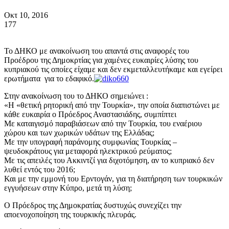
Οκτ 10, 2016
177
Το ΔΗΚΟ με ανακοίνωση του απαντά στις αναφορές του
Προέδρου της Δημοκρτίας για χαμένες ευκαιρίες λύσης του
κυπριακού τις οποίες είχαμε και δεν εκμεταλλευτήκαμε και εγείρει
ερωτήματα για το εδαφικό.
Στην ανακοίνωση του το ΔΗΚΟ σημειώνει :
«Η «θετική ρητορική από την Τουρκία», την οποία διαπιστώνει με
κάθε ευκαιρία ο Πρόεδρος Αναστασιάδης, συμπίπτει
Με καταιγισμό παραβιάσεων από την Τουρκία, του εναέριου
χώρου και των χωρικών υδάτων της Ελλάδας;
Με την υπογραφή παράνομης συμφωνίας Τουρκίας –
ψευδοκράτους για μεταφορά ηλεκτρικού ρεύματος;
Με τις απειλές του Ακκιντζί για διχοτόμηση, αν το κυπριακό δεν
λυθεί εντός του 2016;
Και με την εμμονή του Ερντογάν, για τη διατήρηση των τουρκικών
εγγυήσεων στην Κύπρο, μετά τη λύση;
Ο Πρόεδρος της Δημοκρατίας δυστυχώς συνεχίζει την
αποενοχοποίηση της τουρκικής πλευράς.