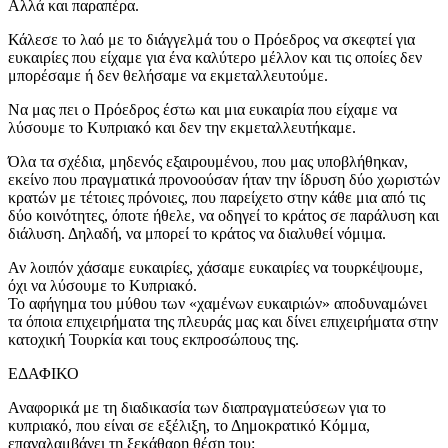
Αλλά και παραπέρα.
Κάλεσε το λαό με το διάγγελμά του ο Πρόεδρος να σκεφτεί για
ευκαιρίες που είχαμε για ένα καλύτερο μέλλον και τις οποίες δεν
μπορέσαμε ή δεν θελήσαμε να εκμεταλλευτούμε.
Να μας πει ο Πρόεδρος έστω και μια ευκαιρία που είχαμε να
λύσουμε το Κυπριακό και δεν την εκμεταλλευτήκαμε.
Όλα τα σχέδια, μηδενός εξαιρουμένου, που μας υποβλήθηκαν,
εκείνο που πραγματικά προνοούσαν ήταν την ίδρυση δύο χωριστών
κρατών με τέτοιες πρόνοιες, που παρείχετο στην κάθε μια από τις
δύο κοινότητες, όποτε ήθελε, να οδηγεί το κράτος σε παράλυση και
διάλυση. Δηλαδή, να μπορεί το κράτος να διαλυθεί νόμιμα.
Αν λοιπόν χάσαμε ευκαιρίες, χάσαμε ευκαιρίες να τουρκέψουμε,
όχι να λύσουμε το Κυπριακό.
Το αφήγημα του μύθου των «χαμένων ευκαιριών» αποδυναμώνει
τα όποια επιχειρήματα της πλευράς μας και δίνει επιχειρήματα στην
κατοχική Τουρκία και τους εκπροσώπους της.
ΕΔΑΦΙΚΟ
Αναφορικά με τη διαδικασία των διαπραγματεύσεων για το
κυπριακό, που είναι σε εξέλιξη, το Δημοκρατικό Κόμμα,
επαναλαμβάνει τη ξεκάθαρη θέση του: