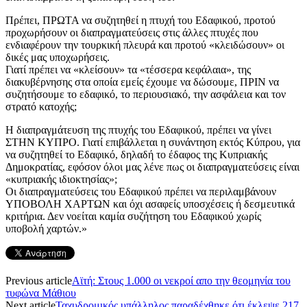
Πρέπει, ΠΡΩΤΑ να συζητηθεί η πτυχή του Εδαφικού, προτού
προχωρήσουν οι διαπραγματεύσεις στις άλλες πτυχές που
ενδιαφέρουν την τουρκική πλευρά και προτού «κλειδώσουν» οι
δικές μας υποχωρήσεις.
Γιατί πρέπει να «κλείσουν» τα «τέσσερα κεφάλαια», της
διακυβέρνησης στα οποία εμείς έχουμε να δώσουμε, ΠΡΙΝ να
συζητήσουμε το εδαφικό, το περιουσιακό, την ασφάλεια και τον
στρατό κατοχής;
Η διαπραγμάτευση της πτυχής του Εδαφικού, πρέπει να γίνει
ΣΤΗΝ ΚΥΠΡΟ. Γιατί επιβάλλεται η συνάντηση εκτός Κύπρου, για
να συζητηθεί το Εδαφικό, δηλαδή το έδαφος της Κυπριακής
Δημοκρατίας, εφόσον όλοι μας λένε πως οι διαπραγματεύσεις είναι
«κυπριακής ιδιοκτησίας»;
Οι διαπραγματεύσεις του Εδαφικού πρέπει να περιλαμβάνουν
ΥΠΟΒΟΛΗ ΧΑΡΤΩΝ και όχι ασαφείς υποσχέσεις ή δεσμευτικά
κριτήρια. Δεν νοείται καμία συζήτηση του Εδαφικού χωρίς
υποβολή χαρτών.»
Previous article
Αϊτή: Στους 1.000 οι νεκροί απο την θεομηνία του
τυφώνα Μάθιου
Next article
Ταχυδρομικός υπάλληλος παραδέχθηκε ότι έκλεψε 217