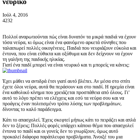
νευρικό
Ιούλ 4, 2016
4232
Πολλοί αναρωτιούνται πώς είναι δυνατόν τα μικρά παιδιά να έχουν
τόσα νεύρα, κι όμως είναι ένα φαινόμενο αρκετά σύνηθες που
ταλαιπωρεί πολλές οικογένειες. Παιδιά που νευριάζουν εύκολα και
έντονα, που είναι εύθικτα και οξύθυμα και δεν δείχνουν να έχουν
τη γαλήνη της παιδικής ηλικίας.
Γιατί ένα παιδί μπορεί να είναι νευρικό και τι μπορείς να κάνεις:
Έχει μάθει να αντιδρά έτσι γιατί αυτό βλέπει. Αν μέσα στο σπίτι
έχετε όλοι νεύρα, αυτά θα περάσουν και στο παιδί. Η ηρεμία είναι
ένα καθολικό κίνημα που χρειάζεται προσπάθεια από όλους. Γι’
αυτό το λόγο πρέπει να ελέγχεις και εσύ τα νεύρα σου και να
προάγεις έναν πολιτισμένο τρόπο λύσης των προβλημάτων,
δίνοντας το καλό παράδειγμα.
Κάτι το απασχολεί. Έχεις σκεφτεί μήπως κάτι το πειράζει και απλά
δεν το ξέρεις; Πολλές φορές υπάρχει κάποιο θέμα που απασχολεί
έντονα το παιδί και οι γονείς δεν το γνωρίζουν, όμως αυτό
προκαλεί διάφορα παράπλευρα προβλήματα. Άνοιξέ του μια