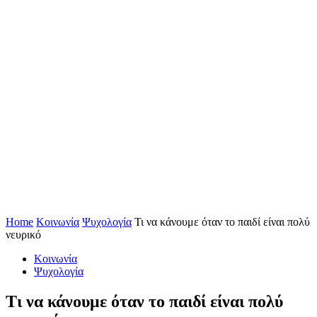
Home
Κοινωνία
Ψυχολογία
Τι να κάνουμε όταν το παιδί είναι πολύ
νευρικό
Κοινωνία
Ψυχολογία
Τι να κάνουμε όταν το παιδί είναι πολύ