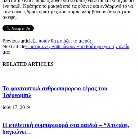
όλα αυτά είναι επαρκείς λόγοι για να αποξενώνεται και να αγριεύει
ένα παιδί. Κράτησέ το μακριά από τις οθόνες και ενθάρρυνέ το να
κάνει υγιείς δραστηριότητες που συμπεριλαμβάνουν άσκηση και
σκέψη.
Previous article
Σε ποιόν θα μοιάζει το μωρό;
Next article
Επιστήμονες «αθωώνουν » το βούτυρο για την υγεία
μας
RELATED ARTICLES
Το φανταστικό ανθρωπόμορφο τέρας του
Τσέρνομπιλ
Ιούν 17, 2019
Η επιθετική συμπεριφορά στα παιδιά – “Χτυπάει,
δαγκώνει…