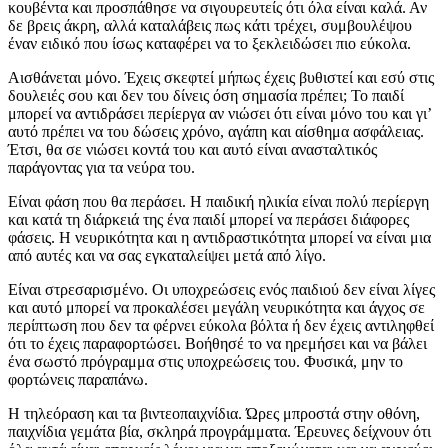
κουβέντα και προσπάθησε να σιγουρευτείς ότι όλα είναι καλά. Αν
δε βρεις άκρη, αλλά καταλάβεις πως κάτι τρέχει, συμβουλέψου
έναν ειδικό που ίσως καταφέρει να το ξεκλειδώσει πιο εύκολα.
Αισθάνεται μόνο. Έχεις σκεφτεί μήπως έχεις βυθιστεί και εσύ στις
δουλειές σου και δεν του δίνεις όση σημασία πρέπει; Το παιδί
μπορεί να αντιδράσει περίεργα αν νιώσει ότι είναι μόνο του και γι’
αυτό πρέπει να του δώσεις χρόνο, αγάπη και αίσθημα ασφάλειας.
Έτσι, θα σε νιώσει κοντά του και αυτό είναι ανασταλτικός
παράγοντας για τα νεύρα του.
Είναι φάση που θα περάσει. Η παιδική ηλικία είναι πολύ περίεργη
και κατά τη διάρκειά της ένα παιδί μπορεί να περάσει διάφορες
φάσεις. Η νευρικότητα και η αντιδραστικότητα μπορεί να είναι μια
από αυτές και να σας εγκαταλείψει μετά από λίγο.
Είναι στρεσαρισμένο. Οι υποχρεώσεις ενός παιδιού δεν είναι λίγες
και αυτό μπορεί να προκαλέσει μεγάλη νευρικότητα και άγχος σε
περίπτωση που δεν τα φέρνει εύκολα βόλτα ή δεν έχεις αντιληφθεί
ότι το έχεις παραφορτώσει. Βοήθησέ το να ηρεμήσει και να βάλει
ένα σωστό πρόγραμμα στις υποχρεώσεις του. Φυσικά, μην το
φορτώνεις παραπάνω.
Η τηλεόραση και τα βιντεοπαιχνίδια. Ώρες μπροστά στην οθόνη,
παιχνίδια γεμάτα βία, σκληρά προγράμματα. Έρευνες δείχνουν ότι