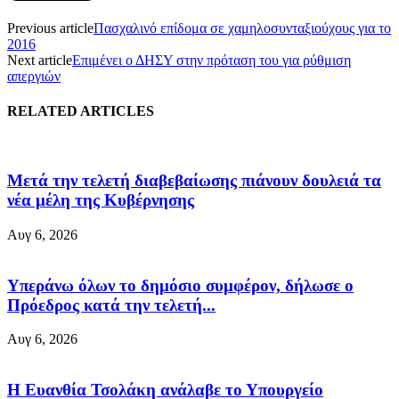
Previous article
Πασχαλινό επίδομα σε χαμηλοσυνταξιούχους για το
2016
Next article
Επιμένει ο ΔΗΣΥ στην πρόταση του για ρύθμιση
απεργιών
RELATED ARTICLES
Μετά την τελετή διαβεβαίωσης πιάνουν δουλειά τα
νέα μέλη της Κυβέρνησης
Αυγ 6, 2026
Υπεράνω όλων το δημόσιο συμφέρον, δήλωσε ο
Πρόεδρος κατά την τελετή...
Αυγ 6, 2026
Η Ευανθία Τσολάκη ανάλαβε το Υπουργείο