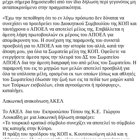
μέχρι σήμερα δημοσιευθεί από τον ίδιο δήλωση περί γεγονότος μη
ανταποκρινόμενο στην πραγματικότητα.
«Έχω την πεποίθηση ότι το εν λόγω πρόσωπο δεν δύναται να
συνεχίσει να προεδρεύει του Διοικητικού Συμβουλίου της ΚΟΠ και
ταυτόχρονα ο ΑΠΟΕΛ να αποτελεί μέλος της. Επιβάλλεται η
άμεση λήψη πρωτοβουλιών εκ μέρους του ΑΠΟΕΛ για
απομάκρυνση του. Η συνέχιση της παραμονής του συνιστά
προσβολή για το ΑΠΟΕΛ και την ιστορία του αλλά, κατά την
άποψη μου, για όλα τα Σωματεία μέλη της ΚΟΠ. Οφείλετε να
ενεργήσετε άμεσα προς την πλευρά του ΔΣ του Σωματείου
ΑΠΟΕΛ δια την άμεση διαγραφή του από μέλος του Σωματείου. Η
παραμονή του εις το μητρώο των μελών αποτελεί προσβολή για
όλα τα υπόλοιπα μέλη, ορισμένα εκ των οποίων (όπως και αθλητές
του Σωματείου) έδωσαν την ζωή των εις τα πεδία των μαχών κατά
των Τούρκων εισβολέων, είναι αγνοούμενοι ή πρόσφυγες»,
καταλήγει.
Λακωνική ανακοίνωση ΑΚΕΛ
Το ΑΚΕΛ δια του Εκπροσώπου Τύπου της Κ.Ε. Γιώργου
Λουκαΐδη με μια λακωνική δήλωση αναφέρει:
«To τουρκικό κρατικό σύμβολο συνεχίζει να αποτελεί το σύμβολο
της κατοχής στην Κύπρο.
Η πράξη του προέδρου της ΚΟΠ κ. Κουτσοκούμνη αλλά και η