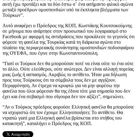
αυτή έχω προτάξει και τα δύο έστω σ` ένα ασήμαντο φιλικό αγώνα
μεταξύ προέδρων ομοσπονδιών υπό τα έκπληκτα βλέμματα των
Τούρκων”.
Αυτό αναφέρει ο Πρόεδρος της ΚΟΠ, Κωστάκης Κουτσοκούμνης
σε μήνυμα που ανάρτησε στον προσωπικό του λογαριασμό στο
Facebook με αφορμή τις αντιδράσεις που προκάλεσε το γεγονός ότι
φόρεσε τη φανέλα της Τουρκίας κατά τη διάρκεια αγώνα στο
πλαίσιο της περιφερειακής συνάντησης ομοσπονδιών ποδοσφαίρου
της ΟΥΕΦΑ, που έγινε στην Κωνσταντινούπολη.
“Γιατί οι Τούρκοι δεν θα μπορούσαν ποτέ να είναι ούτε το ένα ούτε
το άλλο. Ούτε ελεύθεροι, ούτε ανώτεροι. Δεν είναι αλλαγή πορείας
μιας ζωής ή ασπασμός. Ακριβώς το αντίθετο. Ήταν μια δήλωση
προς τους Τούρκους ότι τα σύμβολα τους δεν με αγγίζουν.
Περιφρόνηση. Αν έτρεχα να κρυφτώ για να μην φορέσω την
φανέλα που όλοι φόρεσαν θα της έδινα τότε μια σημασία που δεν
έχει και ένα σεβασμό που σίγουρα δεν τον αξίζει”, σημειώνει.
“Αν ο Τούρκος πρόεδρος φορούσε Ελληνική φανέλα θα μπορούσα
να ισχυριστώ ότι τον έχουμε Ελληνοποιήσει; Το αντίθετο. Θα
ντραπώ γιατί μια Ελληνική φανέλα βρίσκεται στο στήθος του
κατακτητή”, καταλήγει ο Πρόεδρος της ΚΟΠ.