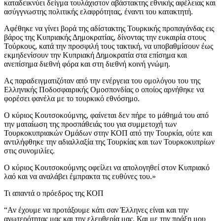
καταδεικνύει δείγμα τουλάχιστον αβάστακτης εθνικής αφέλειας και
ασύγγνωστης πολιτικής ελαφρότητας, έναντι του κατακτητή.
Αφέθηκε να γίνει βορά της αδίστακτης Τουρκικής προπαγάνδας εις
βάρος της Κυπριακής Δημοκρατίας, δίνοντας την ευκαιρία στους
Τούρκους, κατά την προσφιλή τους τακτική, να υποβαθμίσουν έως
εκμηδενίσουν την Κυπριακή Δημοκρατία στα επίσημα και
ανεπίσημα διεθνή φόρα και στη διεθνή κοινή γνώμη.
Ας παραδειγματιζόταν από την ενέργεια του ομολόγου του της
Ελληνικής Ποδοσφαιρικής Ομοσπονδίας ο οποίος αρνήθηκε να
φορέσει φανέλα με το τουρκικό εθνόσημο.
Ο κύριος Κουτσοκούμνης, φαίνεται δεν πήρε το μάθημά του από
την ματαίωση της προσπάθειάς του για συμμετοχή των
Τουρκοκυπριακών Ομάδων στην ΚΟΠ από την Τουρκία, ούτε και
αντιλήφθηκε την αδιαλλαξία της Τουρκίας και των Τουρκοκυπρίων
στις συνομιλίες.
Ο κύριος Κουτσοκούμνης οφείλει να απολογηθεί στον Κυπριακό
λαό και να αναλάβει έμπρακτα τις ευθύνες του.»
Τι απαντά ο πρόεδρος της ΚΟΠ
“Αν έχουμε να προτάξουμε κάτι σαν Έλληνες είναι και την
ανωτερότητας μας και την ελευθερία μας. Και με την πράξη μου