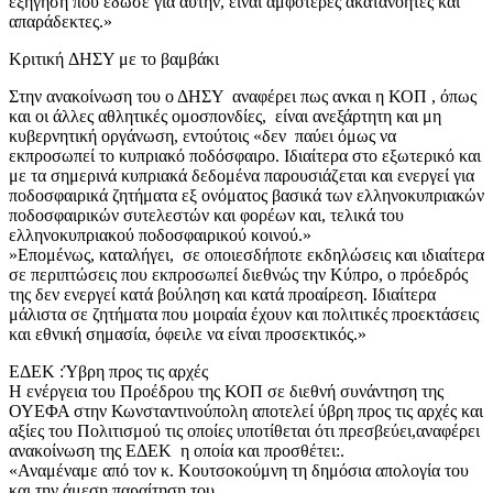
εξήγηση που έδωσε για αυτήν, είναι αμφότερες ακατανόητες και
απαράδεκτες.»
Κριτική ΔΗΣΥ με το βαμβάκι
Στην ανακοίνωση του ο ΔΗΣΥ αναφέρει πως ανκαι η ΚΟΠ , όπως
και οι άλλες αθλητικές ομοσπονδίες, είναι ανεξάρτητη και μη
κυβερνητική οργάνωση, εντούτοις «δεν παύει όμως να
εκπροσωπεί το κυπριακό ποδόσφαιρο. Ιδιαίτερα στο εξωτερικό και
με τα σημερινά κυπριακά δεδομένα παρουσιάζεται και ενεργεί για
ποδοσφαιρικά ζητήματα εξ ονόματος βασικά των ελληνοκυπριακών
ποδοσφαιρικών συτελεστών και φορέων και, τελικά του
ελληνοκυπριακού ποδοσφαιρικού κοινού.»
»Επομένως, καταλήγει, σε οποιεσδήποτε εκδηλώσεις και ιδιαίτερα
σε περιπτώσεις που εκπροσωπεί διεθνώς την Κύπρο, ο πρόεδρός
της δεν ενεργεί κατά βούληση και κατά προαίρεση. Ιδιαίτερα
μάλιστα σε ζητήματα που μοιραία έχουν και πολιτικές προεκτάσεις
και εθνική σημασία, όφειλε να είναι προσεκτικός.»
ΕΔΕΚ :Ύβρη προς τις αρχές
Η ενέργεια του Προέδρου της ΚΟΠ σε διεθνή συνάντηση της
ΟΥΕΦΑ στην Κωνσταντινούπολη αποτελεί ύβρη προς τις αρχές και
αξίες του Πολιτισμού τις οποίες υποτίθεται ότι πρεσβεύει,αναφέρει
ανακοίνωση της ΕΔΕΚ η οποία και προσθέτει:.
«Αναμέναμε από τον κ. Κουτσοκούμνη τη δημόσια απολογία του
και την άμεση παραίτηση του.