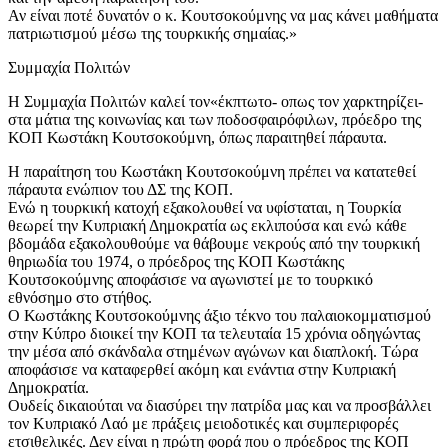
Αν είναι ποτέ δυνατόν ο κ. Κουτσοκούμνης να μας κάνει μαθήματα
πατριωτισμού μέσω της τουρκικής σημαίας.»
Συμμαχία Πολιτών
Η Συμμαχία Πολιτών καλεί τον«έκπτωτο- οπως τον χαρκτηρίζει-
στα μάτια της κοινωνίας και των ποδοσφαιρόφιλων, πρόεδρο της
ΚΟΠ Κωστάκη Κουτσοκούμνη, όπως παραιτηθεί πάραυτα.
Η παραίτηση του Κωστάκη Κουτσοκούμνη πρέπει να κατατεθεί
πάραυτα ενώπιον του ΔΣ της ΚΟΠ.
Ενώ η τουρκική κατοχή εξακολουθεί να υφίσταται, η Τουρκία
θεωρεί την Κυπριακή Δημοκρατία ως εκλιπούσα και ενώ κάθε
βδομάδα εξακολουθούμε να θάβουμε νεκρούς από την τουρκική
θηριωδία του 1974, ο πρόεδρος της ΚΟΠ Κωστάκης
Κουτσοκούμνης αποφάσισε να αγωνιστεί με το τουρκικό
εθνόσημο στο στήθος.
Ο Κωστάκης Κουτσοκούμνης άξιο τέκνο του παλαιοκομματισμού
στην Κύπρο διοικεί την ΚΟΠ τα τελευταία 15 χρόνια οδηγώντας
την μέσα από σκάνδαλα στημένων αγώνων και διαπλοκή. Τώρα
αποφάσισε να καταφερθεί ακόμη και ενάντια στην Κυπριακή
Δημοκρατία.
Ουδείς δικαιούται να διασύρει την πατρίδα μας και να προσβάλλει
τον Κυπριακό Λαό με πράξεις μειοδοτικές και συμπεριφορές
ετσιθελικές. Δεν είναι η πρώτη φορά που ο πρόεδρος της ΚΟΠ