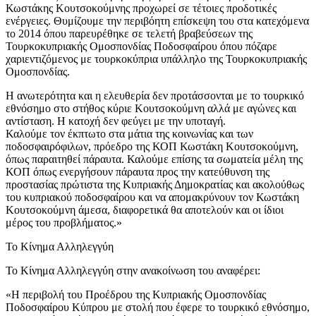
Κωστάκης Κουτσοκούμνης προχωρεί σε τέτοιες προδοτικές
ενέργειες. Θυμίζουμε την περιβόητη επίσκεψη του στα κατεχόμενα
το 2014 όπου παρευρέθηκε σε τελετή βραβεύσεων της
Τουρκοκυπριακής Ομοσπονδίας Ποδοσφαίρου όπου πόζαρε
χαριεντιζόμενος με τουρκοκύπρια υπάλληλο της Τουρκοκυπριακής
Ομοσπονδίας.
Η ανωτερότητα και η ελευθερία δεν προτάσσονται με το τουρκικό
εθνόσημο στο στήθος κύριε Κουτσοκούμνη αλλά με αγώνες και
αντίσταση. Η κατοχή δεν φεύγει με την υποταγή.
Καλούμε τον έκπτωτο στα μάτια της κοινωνίας και των
ποδοσφαιρόφιλων, πρόεδρο της ΚΟΠ Κωστάκη Κουτσοκούμνη,
όπως παραιτηθεί πάραυτα. Καλούμε επίσης τα σωματεία μέλη της
ΚΟΠ όπως ενεργήσουν πάραυτα προς την κατεύθυνση της
προστασίας πρώτιστα της Κυπριακής Δημοκρατίας και ακολούθως
του κυπριακού ποδοσφαίρου και να απομακρύνουν τον Κωστάκη
Κουτσοκούμνη άμεσα, διαφορετικά θα αποτελούν και οι ίδιοι
μέρος του προβλήματος.»
Το Κίνημα Αλληλεγγύη
Το Κίνημα Αλληλεγγύη στην ανακοίνωση του αναφέρει:
«Η περιβολή του Προέδρου της Κυπριακής Ομοσπονδίας
Ποδοσφαίρου Κύπρου με στολή που έφερε το τουρκικό εθνόσημο,