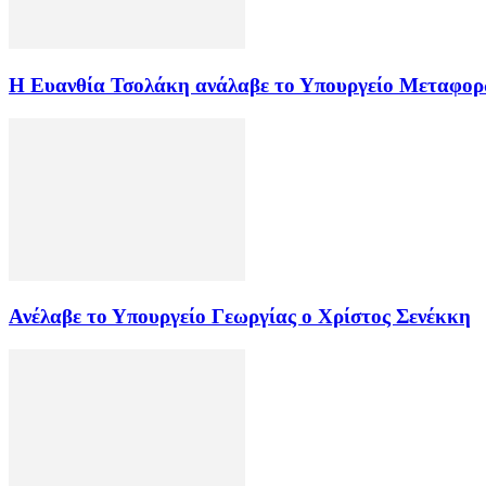
Η Ευανθία Τσολάκη ανάλαβε το Υπουργείο Μεταφο
Ανέλαβε το Υπουργείο Γεωργίας ο Χρίστος Σενέκκη