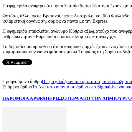
Η εφημερίδα αναφέρει ότι την τελευταία διετία 18 άτομα έχουν εμπ
Ωστόσο, άλλοι οκτώ Βρετανοί, πέντε Αυστραλοί και δύο Φινλανδοί φ
ισλαμιστική οργάνωση, σύμφωνα πάντα με την Express.
Η εφημερίδα επικαλείται ανώνυμο Κύπριο αξιωματούχο που αναφέρει
ανθρώπων ήταν «Ευρωπαίοι πολίτες ισλαμικής καταγωγής».
Το δημοσίευμα προσθέτει ότι οι κυπριακές αρχές έχουν ενισχύσει 
χρησιμοποιήσουν για να φτάσουν μέσω Τουρκίας στη Συρία επίδοξο
Προηγούμενο άρθρο
Πώς σχολιάζουν τα κόμματα τη συνέντευξη το
Επόμενο άρθρο
Το Ανώτατο απαντά σε άρθρο στο SigmaLive για υ
ΠΑΡΟΜΟΙΑ ΑΡΘΡΑ
ΠΕΡΙΣΣΟΤΕΡΑ ΑΠΟ ΤΟΝ ΔΗΜΙΟΥΡΓΟ