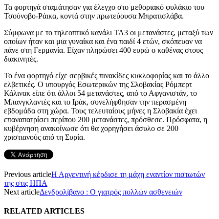
Τα φορτηγά σταμάτησαν για έλεγχο στο μεθοριακό φυλάκιο του
Τσούνοβο-Ράικα, κοντά στην πρωτεύουσα Μπρατισλάβα.
Σύμφωνα με το τηλεοπτικό κανάλι TA3 oι μετανάστες, μεταξύ των
οποίων ήταν και μια γυναίκα και ένα παιδί 4 ετών, σκόπευαν να
πάνε στη Γερμανία. Είχαν πληρώσει 400 ευρώ ο καθένας στους
διακινητές.
Το ένα φορτηγό είχε σερβικές πινακίδες κυκλοφορίας και το άλλο
ελβετικές. Ο υπουργός Εσωτερικών της Σλοβακίας Ρόμπερτ
Κάλινακ είπε ότι άλλοι 54 μετανάστες, από το Αφγανιστάν, το
Μπανγκλαντές και το Ιράκ, συνελήφθησαν την περασμένη
εβδομάδα στη χώρα. Τους τελευταίους μήνες η Σλοβακία έχει
επαναπατρίσει περίπου 200 μετανάστες, πρόσθεσε. Πρόσφατα, η
κυβέρνηση ανακοίνωσε ότι θα χορηγήσει άσυλο σε 200
χριστιανούς από τη Συρία.
Previous article
Η Αργεντινή κέρδισε τη μάχη εναντίον πιστωτών
της στις ΗΠΑ
Next article
Δενδρολίβανο : O γιατρός πολλών ασθενειών
RELATED ARTICLES