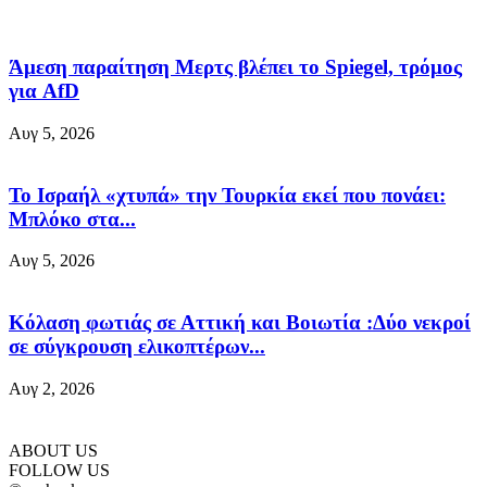
Άμεση παραίτηση Mερτς βλέπει το Spiegel, τρόμος
για AfD
Αυγ 5, 2026
Το Ισραήλ «χτυπά» την Τουρκία εκεί που πονάει:
Μπλόκο στα...
Αυγ 5, 2026
Κόλαση φωτιάς σε Αττική και Βοιωτία :Δύο νεκροί
σε σύγκρουση ελικοπτέρων...
Αυγ 2, 2026
ABOUT US
FOLLOW US