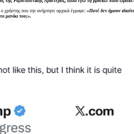
ύς της Ριζοσπαστικής Αριστεράς, αλλά εγώ τη βρίσκω πολύ ωραία!
ώ ο χρήστης που την ανήρτησε αρχικά έγραφε:
«Ποτέ δεν ήμουν ιδιαί
ο μανίκι του;».