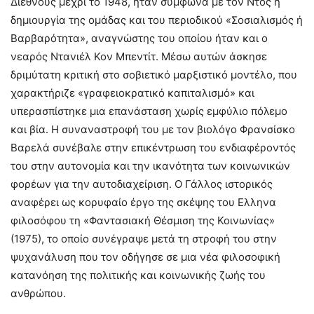
Διεθνούς μέχρι το 1948, ήταν σύμφωνα με τον Ντος η
δημιουργία της ομάδας και του περιοδικού «Σοσιαλισμός ή
Βαρβαρότητα», αναγνώστης του οποίου ήταν και ο
νεαρός Ντανιέλ Κον Μπεντίτ. Μέσω αυτών άσκησε
δριμύτατη κριτική στο σοβιετικό μαρξιστικό μοντέλο, που
χαρακτήριζε «γραφειοκρατικό καπιταλισμό» και
υπερασπίστηκε μια επανάσταση χωρίς εμφύλιο πόλεμο
και βία. Η συναναστροφή του με τον βιολόγο Φρανσίσκο
Βαρελά συνέβαλε στην επικέντρωση του ενδιαφέροντός
του στην αυτονομία και την ικανότητα των κοινωνικών
φορέων για την αυτοδιαχείριση. Ο Γάλλος ιστορικός
αναφέρει ως κορυφαίο έργο της σκέψης του Ελληνα
φιλοσόφου τη «Φαντασιακή Θέσμιση της Κοινωνίας»
(1975), το οποίο συνέγραψε μετά τη στροφή του στην
ψυχανάλυση που τον οδήγησε σε μια νέα φιλοσοφική
κατανόηση της πολιτικής και κοινωνικής ζωής του
ανθρώπου.