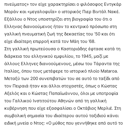
πνεύματος» τον είχε χαρακτηρίσει ο φιλόσοφος Εντγκάρ
Μοράν και «μεγαλοφυΐα» ο ιστορικός Πιερ Βιντάλ Νακέ.
Εξάλλου ο Ντος υποστηρίζει στη βιογραφία του ότι ο
Ελληνας διανοούμενος ήταν το κεντρικό πρόσωπο στη
γαλλική πνευματική ζωή της δεκαετίας του ’50 και ότι
είχε ιδιαίτερη επιρροή κατά τον Μάη του ’68.
Στη γαλλική πρωτεύουσα ο Καστοριάδης έφτασε κατά τη
διάρκεια του ελληνικού εμφυλίου, το 1945, μαζί με
άλλους Ελληνες διανοούμενους, μέσω του Τάραντα της
Ιταλίας, όπου τους μετέφερε το ιστορικό πλοίο Mataroa.
Μεταξύ των 200 συνεπιβατών του σε αυτό το ταξίδι από
τον Πειραιά ήταν και άλλοι στοχαστές, όπως ο Κώστας
Αξελός και ο Κώστας Παπαϊωάννου, όλοι με υποτροφία
του Γαλλικού Ινστιτούτου Αθηνών από τη γαλλική
κυβέρνηση που είχε εξασφαλίσει ο Οκτάβιος Μερλιέ. Στη
συμβολική σημασία του ιδιαίτερου αυτού ταξιδιού κάνει
ειδική μνεία ο Ντος: «Ο μύθος που γεννήθηκε από αυτό το