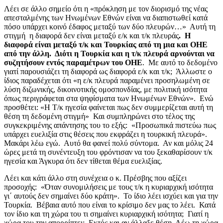
Λέει σε άλλο σημείο ότι η «πρόκληση με τον διορισμό της νέας
απεσταλμένης των Ηνωμένων Εθνών είναι να διαπιστωθεί κατά
πόσο υπάρχει κοινό έδαφος μεταξύ των δύο πλευρών…» Αυτή τη
στιγμή η διαφορά δεν είναι μεταξύ ε/κ και τ/κ πλευράς
. Η
διαφορά είναι μεταξύ τ/κ και Τουρκίας από τη μια και ΟΗΕ
από την άλλη. Διότι η Τουρκία και η τ/κ πλευρά αρνούνται να
συζητήσουν εντός παραμέτρων του ΟΗΕ
. Με αυτό το δεδομένο
γιατί παρουσιάζει τη διαφορά ως διαφορά ε/κ και τ/κ; Άλλωστε ο
ίδιος παραδέχεται ότι «η ε/κ πλευρά παραμένει προσηλωμένη σε
λύση διζωνικής, δικοινοτικής ομοσπονδίας, με πολιτική ισότητα
όπως περιγράφεται στα ψηφίσματα των Ηνωμένων Εθνών». Ενώ
προσθέτει: «Η Τ/κ ηγεσία φαίνεται πως δεν συμμερίζεται αυτή τη
θέση τη δεδομένη στιγμή» Και συμπληρώνει στο τέλος της
συγκεκριμένης απάντησης του το εξής: «Προσωπικά πιστεύω πως
υπάρχει ευελιξία στις θέσεις που εκφράζει η τουρκική πλευρά».
Μακάρι λέω εγώ. Αυτό θα φανεί πολύ σύντομα. Αν και μόλις 24
ώρες μετά τη συνέντευξη του φρόντισαν να του ξεκαθαρίσουν τ/κ
ηγεσία και Άγκυρα ότι δεν τίθεται θέμα ευελιξίας.
Λέει και κάτι άλλο στη συνέχεια ο κ. Πρέσβης που αξίζει
προσοχής: «Όταν συνομιλήσεις με τους τ/κ η κυριαρχική ισότητα
γι΄ αυτούς δεν σημαίνει δύο κράτη». Το ίδιο λέει ισχύει και για την
Τουρκία. Βέβαια αυτό που είναι το κρίσιμο δεν μας το λέει. Κατά
τον ίδιο και τη χώρα του τι σημαίνει κυριαρχική ισότητα; Γιατί η
χώρα του την απορρίπτει; Εκτός και αν άλλαξε θέση. Λέω τη χώρα