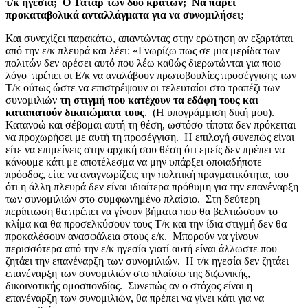
τ/κ ηγεσία; Ο Τατάρ των δύο κρατών; Να πάρει
προκαταβολικά ανταλλάγματα για να συνομιλήσει;
Και συνεχίζει παρακάτω, απαντώντας στην ερώτηση αν εξαρτάται
από την ε/κ πλευρά και λέει: «Γνωρίζω πως σε μια μερίδα των
πολιτών δεν αρέσει αυτό που λέω καθώς διερωτώνται για ποιο
λόγο πρέπει οι Ε/κ να αναλάβουν πρωτοβουλίες προσέγγισης των
Τ/κ ούτως ώστε να επιστρέψουν οι τελευταίοι στο τραπέζι των
συνομιλιών
τη στιγμή που κατέχουν τα εδάφη τους και
καταπατούν δικαιώματα τους
. (Η υπογράμμιση δική μου).
Κατανοώ και σέβομαι αυτή τη θέση, ωστόσο τίποτα δεν πρόκειται
να προχωρήσει με αυτή τη προσέγγιση. Η επιλογή συνεπώς είναι
είτε να επιμείνεις στην αρχική σου θέση ότι εμείς δεν πρέπει να
κάνουμε κάτι με αποτέλεσμα να μην υπάρξει οποιαδήποτε
πρόοδος, είτε να αναγνωρίζεις την πολιτική πραγματικότητα, του
ότι η άλλη πλευρά δεν είναι ιδιαίτερα πρόθυμη για την επανέναρξη
των συνομιλιών στο συμφωνημένο πλαίσιο. Στη δεύτερη
περίπτωση θα πρέπει να γίνουν βήματα που θα βελτιώσουν το
κλίμα και θα προσελκύσουν τους Τ/κ και την ίδια στιγμή δεν θα
προκαλέσουν ανασφάλεια στους ε/κ. Μπορούν να γίνουν
περισσότερα από την ε/κ ηγεσία γιατί αυτή είναι άλλωστε που
ζητάει την επανέναρξη των συνομιλιών. Η τ/κ ηγεσία δεν ζητάει
επανέναρξη των συνομιλιών στο πλαίσιο της διζωνικής,
δικοινοτικής ομοσπονδίας. Συνεπώς αν ο στόχος είναι η
επανέναρξη των συνομιλιών, θα πρέπει να γίνει κάτι για να