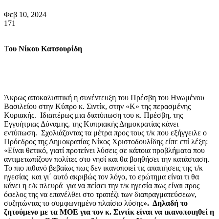
Φεβ 10, 2024
171
Τ
ου Νίκου Κατσουρίδη
Άκρως αποκαλυπτική η συνέντευξη του Πρέσβη του Ηνωμένου
Βασιλείου στην Κύπρο κ. Σιντίκ, στην «Κ» της περασμένης
Κυριακής. Ιδιαιτέρως μια διατύπωση του κ. Πρέσβη, της
Εγγυήτριας Δύναμης, της Κυπριακής Δημοκρατίας κάνει
εντύπωση. Σχολιάζοντας τα μέτρα προς τους τ/κ που εξήγγειλε ο
Πρόεδρος της Δημοκρατίας Νίκος Χριστοδουλίδης είπε επί λέξη:
«Είναι θετικό, γιατί προτείνει λύσεις σε κάποια προβλήματα που
αντιμετωπίζουν πολίτες στο νησί και θα βοηθήσει την κατάσταση.
Το πιο πιθανό βεβαίως πως δεν ικανοποιεί τις απαιτήσεις της τ/κ
ηγεσίας και γι΄ αυτό ακριβώς τον λόγο, το ερώτημα είναι τι θα
κάνει η ε/κ πλευρά για να πείσει την τ/κ ηγεσία πως είναι προς
όφελος της να επανέλθει στο τραπέζι των διαπραγματεύσεων,
συζητώντας το συμφωνημένο πλαίσιο λύσης
». Δηλαδή το
ζητούμενο με τα ΜΟΕ για τον κ. Σιντίκ είναι να ικανοποιηθεί η