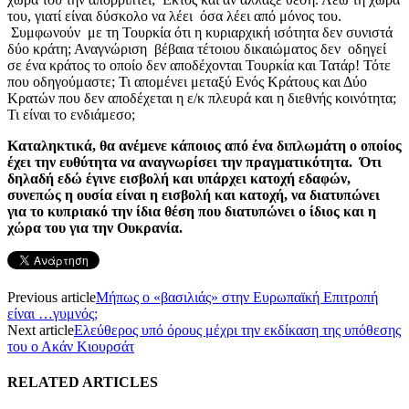
του, γιατί είναι δύσκολο να λέει όσα λέει από μόνος του.
Συμφωνούν με τη Τουρκία ότι η κυριαρχική ισότητα δεν συνιστά
δύο κράτη; Αναγνώριση βέβαια τέτοιου δικαιώματος δεν οδηγεί
σε ένα κράτος το οποίο δεν αποδέχονται Τουρκία και Τατάρ! Τότε
που οδηγούμαστε; Τι απομένει μεταξύ Ενός Κράτους και Δύο
Κρατών που δεν αποδέχεται η ε/κ πλευρά και η διεθνής κοινότητα;
Τι είναι το ενδιάμεσο;
Καταληκτικά, θα ανέμενε κάποιος από ένα διπλωμάτη ο οποίος
έχει την ευθύτητα να αναγνωρίσει την πραγματικότητα. Ότι
δηλαδή εδώ έγινε εισβολή και υπάρχει κατοχή εδαφών,
συνεπώς η ουσία είναι η εισβολή και κατοχή, να διατυπώνει
για το κυπριακό την ίδια θέση που διατυπώνει ο ίδιος και η
χώρα του για την Ουκρανία.
Previous article
Μήπως ο «βασιλιάς» στην Ευρωπαϊκή Επιτροπή
είναι …γυμνός;
Next article
Ελεύθερος υπό όρους μέχρι την εκδίκαση της υπόθεσης
του ο Ακάν Κιουρσάτ
RELATED ARTICLES