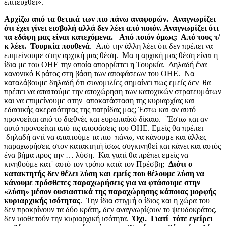
επιτευχθεί».
Αρχίζω από τα θετικά των πιο πάνω αναφορών. Αναγνωρίζει
ότι έχει γίνει εισβολή αλλά δεν λέει από ποιόν. Αναγνωρίζει ότι
τα εδάφη μας είναι κατεχόμενα. Από ποιόν όμως; Από τους τ/
κ λέει. Τουρκία πουθενά
. Από την άλλη λέει ότι δεν πρέπει να
επιμείνουμε στην αρχική μας θέση. Μα η αρχική μας θέση είναι η
ίδια με του ΟΗΕ την οποία απορρίπτει η Τουρκία. Δηλαδή ένα
κανονικό Κράτος στη βάση των αποφάσεων του ΟΗΕ. Να
καταλάβουμε δηλαδή ότι συνομιλίες σημαίνει πως εμείς δεν θα
πρέπει να απαιτούμε την αποχώρηση των κατοχικών στρατευμάτων
και να επιμείνουμε στην αποκατάσταση της κυριαρχίας και
εδαφικής ακεραιότητας της πατρίδας μας; Έστω και αν αυτό
προνοείται από το διεθνές και ευρωπαϊκό δίκαιο. ΄Έστω και αν
αυτό προνοείται από τις αποφάσεις του ΟΗΕ. Εμείς θα πρέπει
δηλαδή αντί να απαιτούμε τα πιο πάνω, να κάνουμε και άλλες
παραχωρήσεις στον κατακτητή ίσως συγκινηθεί και κάνει και αυτός
ένα βήμα προς την … λύση. Και γιατί θα πρέπει εμείς να
κινηθούμε κατ΄ αυτό τον τρόπο κατά τον Πρέσβη;
Διότι ο
κατακτητής δεν θέλει λύση και εμείς που θέλουμε λύση να
κάνουμε πρόσθετες παραχωρήσεις για να φτάσουμε στην
«λύση» μέσον ουσιαστικά της παραχώρησης κάποιας μορφής
κυριαρχικής ισότητας
. Την ίδια στιγμή ο ίδιος και η χώρα του
δεν προκρίνουν τα δύο κράτη
,
δεν αναγνωρίζουν το ψευδοκράτος,
δεν υιοθετούν την κυριαρχική ισότητα.
Όχι. Γιατί τότε εγείρει