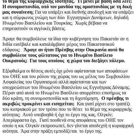
το θέμα της κυριαρχικής ισότητας. Τι μένει με βάση όσα λέει;
Η συνομοσπονδία, υπό τον μανδύα της
ομοσπονδίας με τη δική
μας συναίνεση
; Για να υπάρξει και διεθνής αποδοχή και να υπάρξει
και η σύμφωνος γνώμη των δύο Εγγυητριών Δυνάμεων, δηλαδή
Ηνωμένου Βασιλείου και Τουρκίας; Χωρίς βέβαια να
επηρεαστούν οι αγγλικές βάσεις.
Άραγε θα συμβούλευε τα ίδια την κυβέρνηση του Πακιστάν αν η
Ινδία εισέβαλε και καταλάμβανε μέρος του Πακιστανικού
εδάφους;
Άραγε αν ήταν Πρέσβης στην Ουκρανία αυτό θα
συμβούλευε τους φίλτατους για το Ηνωμένο Βασίλειο
Ουκρανούς; Για τους οποίους η χώρα του διεξάγει πόλεμο.
Εξόφθαλμα οι θέσεις αυτές όχι μόνο αφίστανται των αποφάσεων
του ΟΗΕ και του ρόλου της χώρας του ως μέλος του Συμβουλίου
Ασφαλείας του Οργανισμού αλλά αφίστανται και των
υποχρεώσεων του Ηνωμένου Βασιλείου ως Εγγυήτριας Δύναμης.
Πέραν από αυτά το Ηνωμένο Βασίλειο απορρίπτει επισήμως τα
δύο κράτη, τη συνομοσπονδία και τη διχοτόμηση.
Ο πρέσβης τι
ακριβώς προκρίνει
και εισηγείται;
Και γιατί ρίχνει στο τραπέζι
του κυπριακού με τον τρόπο που το θέτει το θέμα της κυριαρχικής
ισότητας; Αυτό υποβοηθά ή όχι το έργο της κας. Ολγκίν;
Απερίφραστα όχι. Γιατί πουθενά στις αποφάσεις του ΟΗΕ τον
οποίο η κα. Ολγκίν εκπροσωπεί, δεν γίνεται αποδεχτή η κυριαρχική
ισότητα. Άρα στην πράξη εμποδίζεται το έργο της.