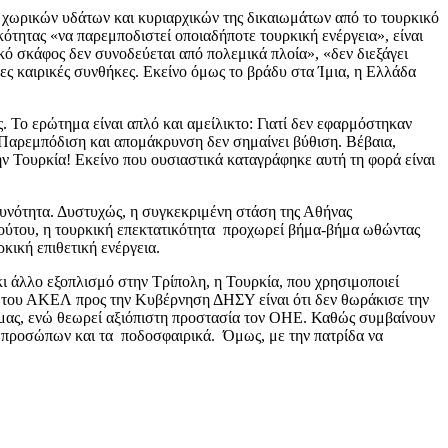
χωρικών υδάτων και κυριαρχικών της δικαιωμάτων από το τουρκικό
ότητας «να παρεμποδιστεί οποιαδήποτε τουρκική ενέργεια», είναι
κό σκάφος δεν συνοδεύεται από πολεμικά πλοία», «δεν διεξάγει
ες καιρικές συνθήκες. Εκείνο όμως το βράδυ στα Ίμια, η Ελλάδα
 Το ερώτημα είναι απλό και αμείλικτο: Γιατί δεν εφαρμόστηκαν
; Παρεμπόδιση και απομάκρυνση δεν σημαίνει βύθιση. Βέβαια,
ν Τουρκία! Εκείνο που ουσιαστικά καταγράφηκε αυτή τη φορά είναι
θυνότητα. Δυστυχώς, η συγκεκριμένη στάση της Αθήνας
κ τούτου, η τουρκική επεκτατικότητα προχωρεί βήμα-βήμα ωθώντας
κική επιθετική ενέργεια.
ι άλλο εξοπλισμό στην Τρίπολη, η Τουρκία, που χρησιμοποιεί
κή του ΑΚΕΛ προς την Κυβέρνηση ΔΗΣΥ είναι ότι δεν θωράκισε την
μας, ενώ θεωρεί αξιόπιστη προστασία τον ΟΗΕ. Καθώς συμβαίνουν
 προσώπων και τα ποδοσφαιρικά. Όμως, με την πατρίδα να