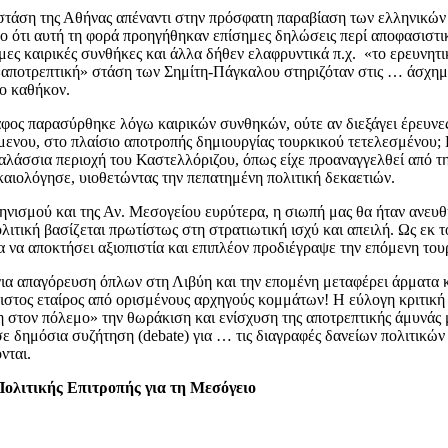
στάση της Αθήνας απέναντι στην πρόσφατη παραβίαση των ελληνικών 
ο ότι αυτή τη φορά προηγήθηκαν επίσημες δηλώσεις περί αποφασιστικ
ες καιρικές συνθήκες και άλλα δήθεν ελαφρυντικά π.χ. «το ερευνητι
αι «αποτρεπτική» στάση των Σημίτη-Πάγκαλου στηριζόταν στις … άσχημ
το καθήκον.
άφος παρασύρθηκε λόγω καιρικών συνθηκών, ούτε αν διεξάγει έρευνες.
όμενου, στο πλαίσιο αποτροπής δημιουργίας τουρκικού τετελεσμένου
αλάσσια περιοχή του Καστελλόριζου, όπως είχε προαναγγελθεί από τη
καιολόγησε, υιοθετώντας την πεπατημένη πολιτική δεκαετιών.
ηνισμού και της Αν. Μεσογείου ευρύτερα, η σιωπή μας θα ήταν ανευ
ολιτική βασίζεται πρωτίστως στη στρατιωτική ισχύ και απειλή. Ως ε
να αποκτήσει αξιοπιστία και επιπλέον προδιέγραψε την επόμενη τουρ
ια απαγόρευση όπλων στη Λιβύη και την επομένη μεταφέρει άρματα κ
ιόπιστος εταίρος από ορισμένους αρχηγούς κομμάτων! Η εύλογη κριτι
στον πόλεμο» την θωράκιση και ενίσχυση της αποτρεπτικής άμυνάς 
 δημόσια συζήτηση (debate) για … τις διαγραφές δανείων πολιτικών
νται.
Πολιτικής Επιτροπής για τη Μεσόγειο