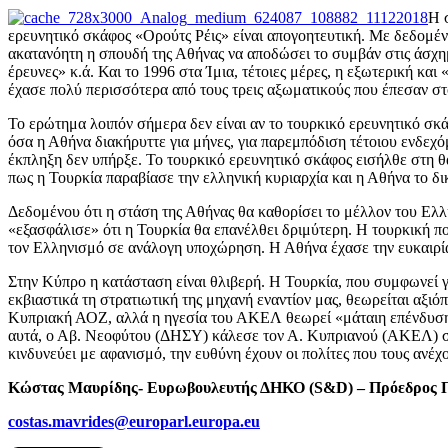
Η 
ερευνητικό σκάφος «Ορούτς Ρέις» είναι απογοητευτική. Με δεδομέν
ακατανόητη η σπουδή της Αθήνας να αποδώσει το συμβάν στις άσχημ
έρευνες» κ.ά. Και το 1996 στα Ίμια, τέτοιες μέρες, η εξωτερική κ
έχασε πολύ περισσότερα από τους τρεις αξωματικούς που έπεσαν σ
Το ερώτημα λοιπόν σήμερα δεν είναι αν το τουρκικό ερευνητικό σκ
όσα η Αθήνα διακήρυττε για μήνες, για παρεμπόδιση τέτοιου ενδεχ
έκπληξη δεν υπήρξε. Το τουρκικό ερευνητικό σκάφος εισήλθε στη θ
πως η Τουρκία παραβίασε την ελληνική κυριαρχία και η Αθήνα το δι
Δεδομένου ότι η στάση της Αθήνας θα καθορίσει το μέλλον του Ελλ
«εξασφάλισε» ότι η Τουρκία θα επανέλθει δριμύτερη. Η τουρκική π
τον Ελληνισμό σε ανάλογη υποχώρηση. Η Αθήνα έχασε την ευκαιρία 
Στην Κύπρο η κατάσταση είναι θλιβερή. Η Τουρκία, που συμφωνεί γ
εκβιαστικά τη στρατιωτική της μηχανή εναντίον μας, θεωρείται αξ
Κυπριακή ΑΟΖ, αλλά η ηγεσία του ΑΚΕΛ θεωρεί «μάταιη επένδυση 
αυτά, ο Αβ. Νεοφύτου (ΔΗΣΥ) κάλεσε τον Α. Κυπριανού (ΑΚΕΛ) σε
κινδυνεύει με αφανισμό, την ευθύνη έχουν οι πολίτες που τους ανέχο
Κώστας Μαυρίδης- Ευρωβουλευτής ΔΗΚΟ (
S
&
D
) – Πρόεδρος 
costas.mavrides@europarl.europa.eu