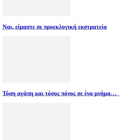
Ναι, είμαστε σε προεκλογική εκστρατεία
Τόση αγάπη και τόσος πόνος σε ένα μνήμα…