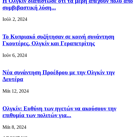
Η Ολγκίν διαπίστωσε ότι τα μέρη απέχουν πολύ από
συμβιβαστική λύση...
Ιούλ 2, 2024
Το Κυπριακό συζήτησαν σε κοινή συνάντηση
Γκουτέρες, Ολγκίν και Γεραπετρίτης
Ιούν 6, 2024
Νέα συνάντηση Προέδρου με την Ολγκίν την
Δευτέρα
Μάι 12, 2024
Ολγκίν: Ευθύνη των ηγετών να ακούσουν την
επιθυμία των πολιτών για...
Μάι 8, 2024