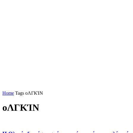
Home
Tags
οΛΓΚΊΝ
οΛΓΚΊΝ