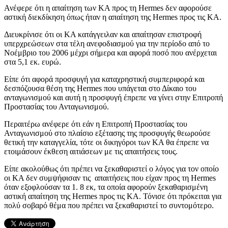
Ανέφερε ότι η απαίτηση των ΚΑ προς τη Hermes δεν αφορούσε
αστική διεκδίκηση όπως ήταν η απαίτηση της Hermes προς τις ΚΑ.
Διευκρίνισε ότι οι ΚΑ κατάγγειλαν και απαίτησαν επιστροφή
υπερχρεώσεων στα τέλη ανεφοδιασμού για την περίοδο από το
Νοέμβριο του 2006 μέχρι σήμερα και αφορά ποσό που ανέρχεται
στα 5,1 εκ. ευρώ.
Είπε ότι αφορά προσφυγή για καταχρηστική συμπεριφορά και
δεσπόζουσα θέση της Hermes που υπάγεται στο Δίκαιο του
ανταγωνισμού και αυτή η προσφυγή έπρεπε να γίνει στην Επιτροπή
Προστασίας του Ανταγωνισμού.
Περαιτέρω ανέφερε ότι εάν η Επιτροπή Προστασίας του
Ανταγωνισμού στο πλαίσιο εξέτασης της προσφυγής θεωρούσε
θετική την καταγγελία, τότε οι δικηγόροι των ΚΑ θα έπρεπε να
ετοιμάσουν έκθεση αιτιάσεων με τις απαιτήσεις τους.
Είπε ακολούθως ότι πρέπει να ξεκαθαριστεί ο λόγος για τον οποίο
οι ΚΑ δεν συμψήφισαν τις απαιτήσεις που είχαν προς τη Hermes
όταν εξοφλούσαν τα 1. 8 εκ, τα οποία αφορούν ξεκαθαρισμένη
αστική απαίτηση της Hermes προς τις ΚΑ. Τόνισε ότι πρόκειται για
πολύ σοβαρό θέμα που πρέπει να ξεκαθαριστεί το συντομότερο.