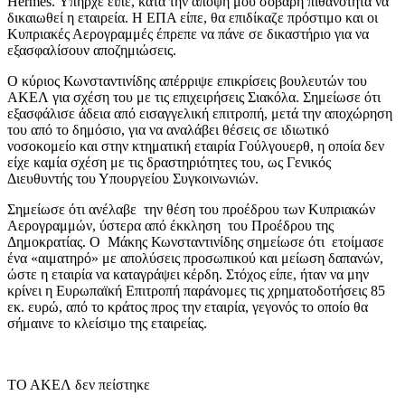
Hermes. Υπήρχε είπε, κατά την άποψη μου σοβαρή πιθανότητα να
δικαιωθεί η εταιρεία. Η ΕΠΑ είπε, θα επιδίκαζε πρόστιμο και οι
Κυπριακές Αερογραμμές έπρεπε να πάνε σε δικαστήριο για να
εξασφαλίσουν αποζημιώσεις.
Ο κύριος Κωνσταντινίδης απέρριψε επικρίσεις βουλευτών του
ΑΚΕΛ για σχέση του με τις επιχειρήσεις Σιακόλα. Σημείωσε ότι
εξασφάλισε άδεια από εισαγγελική επιτροπή, μετά την αποχώρηση
του από το δημόσιο, για να αναλάβει θέσεις σε ιδιωτικό
νοσοκομείο και στην κτηματική εταιρία Γούλγουερθ, η οποία δεν
είχε καμία σχέση με τις δραστηριότητες του, ως Γενικός
Διευθυντής του Υπουργείου Συγκοινωνιών.
Σημείωσε ότι ανέλαβε την θέση του προέδρου των Κυπριακών
Αερογραμμών, ύστερα από έκκληση του Προέδρου της
Δημοκρατίας. Ο Μάκης Κωνσταντινίδης σημείωσε ότι ετοίμασε
ένα «αιματηρό» με απολύσεις προσωπικού και μείωση δαπανών,
ώστε η εταιρία να καταγράψει κέρδη. Στόχος είπε, ήταν να μην
κρίνει η Ευρωπαϊκή Επιτροπή παράνομες τις χρηματοδοτήσεις 85
εκ. ευρώ, από το κράτος προς την εταιρία, γεγονός το οποίο θα
σήμαινε το κλείσιμο της εταιρείας.
ΤΟ ΑΚΕΛ δεν πείστηκε