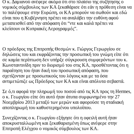
Ο κ. Δαμιανού ανέφερε ακόμα ότι στο πλαίσιο της συζήτησης ο
νομικός σύμβουλος των ΚΑ ξεκαθάρισε ότι εάν η πρόθεση είναι να
το παλέψουμε στην Ευρώπη, οι ΚΑ μπορούν να σωθούν και εδώ
είναι που η Κυβέρνηση πρέπει να αναλάβει την ευθύνη αφού
μεταπεισθεί από την απόφαση ότι “ντε και καλά πρέπει να
κλείσουν οι Κυπριακές Αερογραμμές”.
Ο πρόεδρος της Επιτροπής Θεσμών κ. Γιώργος Γερωργίου σε
δηλώσεις του και εκφράζοντας την προσωπική του γνώμη είπε ότι
σε καμία περίπτωση δεν υπήρξε σύγκρουση συμφερόντων του κ.
Κωνσταντινίδη πριν το διορισμό του στις ΚΑ, προσθέτοντας ότι η
παραίτηση του ήταν δική του προσωπική απόφαση, που
σχετίζονταν με προσωπικούς του λόγους και με τα όσα
αντιμετώπιζε ως Πρόεδρος των ΚΑ και είναι απόλυτα σεβαστά.
Σε ό,τι αφορά την πληρωμή του ποσού από τις ΚΑ προς τη Hermes,
ο κ. Γεωργίου είπε ότι αυτό ήταν άτυπα συμφωνημένο την 27
Νοεμβρίου 2013 μεταξύ των μερών και αφορούσε τη σταδιακή
αποπληρωμή του καθυστερημένου υπολοίπου.
Συνεχίζοντας ο κ. Γεωργίου εξήγησε ότι η οφειλή αυτή ήταν
αποκρυσταλλωμένη και ξεκαθαρισμένη όπως ανέφερε στην
Επιτροπή Ελέγχου ο νομικός σύμβουλος των ΚΑ.