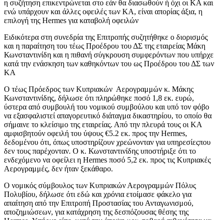
η συζήτηση επικεντρώνεται στο εάν θα διασωθούν ή όχι οι ΚΑ και
ενώ υπάρχουν και άλλες οφειλές των ΚΑ, είναι απορίας άξια, η
επιλογή της Hermes για καταβολή οφειλών
Ειδικότερα στη συνεδρία της Επιτροπής συζητήθηκε ο διορισμός
και η παραίτηση του τέως Προέδρου του ΔΣ της εταιρείας Μάκη
Κωνσταντινίδη και η πιθανή σύγκρουση συμφερόντων που υπήρχε
κατά την ενάσκηση των καθηκόντων του ως Προέδρου του ΔΣ των
ΚΑ
Ο τέως Πρόεδρος των Κυπριακών Αερογραμμών κ. Μάκης
Κωνσταντινίδης, δήλωσε ότι πληρώθηκε ποσό 1,8 εκ. ευρώ,
ύστερα από συμβουλή του νομικού συμβούλου και υπό τον φόβο
να εξασφαλιστεί απαγορευτικό διάταγμα δικαστηρίου, το οποίο θα
σήμαινε το κλείσιμο της εταιρείας. Από την πλευρά τους οι ΚΑ
αμφισβητούν οφειλή του ύψους €5.2 εκ. προς την Hermes,
δεδομένου ότι, όπως υποστηρίζουν χρεώνονταν για υπηρεσίεςπου
δεν τους παρέχονταν. Ο κ. Κωνσταντινίδης υποστήριξε ότι το
ενδεχόμενο να οφείλει η Hermes ποσό 5,2 εκ. προς τις Κυπριακές
Αερογραμμές, δεν ήταν ξεκάθαρο.
Ο νομικός σύμβουλος των Κυπριακών Αερογραμμών Πόλυς
Πολυβίου, δήλωσε ότι εδώ και χρόνια ετοίμασε φάκελο για
απαίτηση από την Επιτροπή Προστασίας του Ανταγωνισμού,
αποζημιώσεων, για κατάχρηση της δεσπόζουσας θέσης της