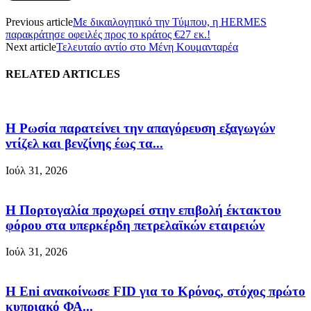
Previous article
Με δικαιλογητικό την Τύμπου, η HERMES
παρακράτησε οφειλές προς το κράτος €27 εκ.!
Next article
Τελευταίο αντίο στο Μένη Κουμανταρέα
RELATED ARTICLES
Η Ρωσία παρατείνει την απαγόρευση εξαγωγών
ντίζελ και βενζίνης έως τα...
Ιούλ 31, 2026
Η Πορτογαλία προχωρεί στην επιβολή έκτακτου
φόρου στα υπερκέρδη πετρελαϊκών εταιρειών
Ιούλ 31, 2026
Η Eni ανακοίνωσε FID για το Κρόνος, στόχος πρώτο
κυπριακό ΦΑ...