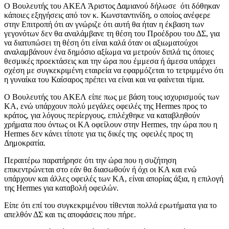
Ο Βουλευτής του ΑΚΕΛ Άριστος Δαμιανού δήλωσε ότι δόθηκαν
κάποιες εξηγήσεις από τον κ. Κωνσταντινίδη, ο οποίος ανέφερε
στην Επιτροπή ότι αν γνώριζε ότι αυτή θα ήταν η έκβαση των
γεγονότων δεν θα αναλάμβανε τη θέση του Προέδρου του ΔΣ, για
να διατυπώσει τη θέση ότι είναι καλά όταν οι αξιωματούχοι
αναλαμβάνουν ένα δημόσιο αξίωμα να μετρούν διπλά τις όποιες
θεσμικές προεκτάσεις και την ώρα που έμμεσα ή άμεσα υπάρχει
σχέση με συγκεκριμένη εταιρεία να εφαρμόζεται το τετριμμένο ότι
η γυναίκα του Καίσαρος πρέπει να είναι και να φαίνεται τίμια.
Ο Βουλευτής του ΑΚΕΛ είπε πως με βάση τους ισχυρισμούς των
ΚΑ, ενώ υπάρχουν πολύ μεγάλες οφειλές της Hermes προς το
κράτος, για λόγους περίεργους, επιλέχθηκε να καταβληθούν
χρήματα που όντως οι ΚΑ οφείλουν στην Hermes, την ώρα που η
Hermes δεν κάνει τίποτε για τις δικές της οφειλές προς τη
Δημοκρατία.
Περαιτέρω παρατήρησε ότι την ώρα που η συζήτηση
επικεντρώνεται στο εάν θα διασωθούν ή όχι οι ΚΑ και ενώ
υπάρχουν και άλλες οφειλές των ΚΑ, είναι απορίας άξια, η επιλογή
της Hermes για καταβολή οφειλών.
Είπε ότι επί του συγκεκριμένου τίθενται πολλά ερωτήματα για το
απελθόν ΔΣ και τις αποφάσεις που πήρε.