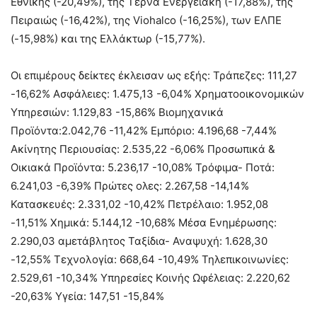
Εθνικής (-20,49%), της Τέρνα Ενεργειακή (-17,88%), της
Πειραιώς (-16,42%), της Viohalco (-16,25%), των ΕΛΠΕ
(-15,98%) και της Ελλάκτωρ (-15,77%).
Οι επιμέρους δείκτες έκλεισαν ως εξής: Τράπεζες: 111,27
-16,62% Ασφάλειες: 1.475,13 -6,04% Χρηματοοικονομικών
Υπηρεσιών: 1.129,83 -15,86% Βιομηχανικά
Προϊόντα:2.042,76 -11,42% Εμπόριο: 4.196,68 -7,44%
Ακίνητης Περιουσίας: 2.535,22 -6,06% Προσωπικά &
Οικιακά Προϊόντα: 5.236,17 -10,08% Τρόφιμα- Ποτά:
6.241,03 -6,39% Πρώτες ολες: 2.267,58 -14,14%
Κατασκευές: 2.331,02 -10,42% Πετρέλαιο: 1.952,08
-11,51% Χημικά: 5.144,12 -10,68% Μέσα Ενημέρωσης:
2.290,03 αμετάβλητος Ταξίδια- Αναψυχή: 1.628,30
-12,55% Τεχνολογία: 668,64 -10,49% Τηλεπικοινωνίες:
2.529,61 -10,34% Υπηρεσίες Κοινής Ωφέλειας: 2.220,62
-20,63% Υγεία: 147,51 -15,84%