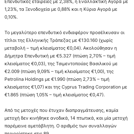
Επενδυτικές εταιρείες με 2,38%, η Εναλλακτική Αγορά με
1,23%, τα Ξενοδοχεία με 0,88% και η Κύρια Αγορά με
0,10%.
Το μεγαλύτερο επενδυτικό ενδιαφέρον προσέλκυσαν οι
τίτλοι της Ελληνικής Τράπεζας με €130.160 (χωρίς
μεταβολή – τιμή κλεισίματος €0,04). Ακολούθησαν η
Δήμητρα Επενδυτική με €5.327 (πτώση 2,70% – τιμή
κλεισίματος €0,03), της Τσιμεντοποιίας Βασιλικού με
€2.009 (πτώση 9,09% – τιμή κλεισίματος €1,00), της
Petrolina Holdings με €1.990 (πτώση 2,73% – τιμή
κλεισίματος €1,07) και της Cyprus Trading Corporation με
€1.865 (πτώση 1,05% – τιμή κλεισίματος €0,47).
Από τις μετοχές που έτυχαν διαπραγμάτευσης, καμία
μετοχή δεν κινήθηκε ανοδικά, 14 πτωτικά, και μία μετοχή
παρέμεινε αμετάβλητη. Ο αριθμός των συναλλαγών
περιορίστηκε στις 89.