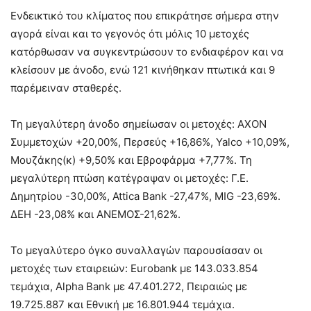
Ενδεικτικό του κλίματος που επικράτησε σήμερα στην
αγορά είναι και το γεγονός ότι μόλις 10 μετοχές
κατόρθωσαν να συγκεντρώσουν το ενδιαφέρον και να
κλείσουν με άνοδο, ενώ 121 κινήθηκαν πτωτικά και 9
παρέμειναν σταθερές.
Τη μεγαλύτερη άνοδο σημείωσαν οι μετοχές: ΑΧΟΝ
Συμμετοχών +20,00%, Περσεύς +16,86%, Yalco +10,09%,
Μουζάκης(κ) +9,50% και Εβροφάρμα +7,77%. Τη
μεγαλύτερη πτώση κατέγραψαν οι μετοχές: Γ.Ε.
Δημητρίου -30,00%, Attica Bank -27,47%, MIG -23,69%.
ΔΕΗ -23,08% και ΑΝΕΜΟΣ-21,62%.
Το μεγαλύτερο όγκο συναλλαγών παρουσίασαν οι
μετοχές των εταιρειών: Eurobank με 143.033.854
τεμάχια, Alpha Bank με 47.401.272, Πειραιώς με
19.725.887 και Εθνική με 16.801.944 τεμάχια.