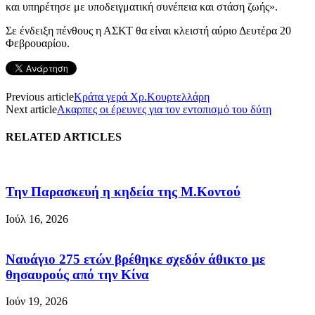
και υπηρέτησε με υποδειγματική συνέπεια και στάση ζωής».
Σε ένδειξη πένθους η ΑΣΚΤ θα είναι κλειστή αύριο Δευτέρα 20
Φεβρουαρίου.
Previous article
Κράτα γερά Χρ.Κουρτελλάρη
Next article
Ακαρπες οι έρευνες για τον εντοπισμό του δύτη
RELATED ARTICLES
Την Παρασκευή η κηδεία της Μ.Κοντού
Ιούλ 16, 2026
Ναυάγιο 275 ετών βρέθηκε σχεδόν άθικτο με
θησαυρούς από την Κίνα
Ιούν 19, 2026