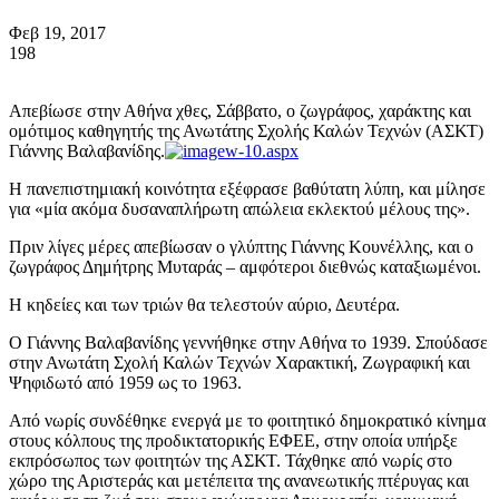
Φεβ 19, 2017
198
Απεβίωσε στην Αθήνα χθες, Σάββατο, ο ζωγράφος, χαράκτης και
ομότιμος καθηγητής της Ανωτάτης Σχολής Καλών Τεχνών (ΑΣΚΤ)
Γιάννης Βαλαβανίδης.
Η πανεπιστημιακή κοινότητα εξέφρασε βαθύτατη λύπη, και μίλησε
για «μία ακόμα δυσαναπλήρωτη απώλεια εκλεκτού μέλους της».
Πριν λίγες μέρες απεβίωσαν ο γλύπτης Γιάννης Κουνέλλης, και ο
ζωγράφος Δημήτρης Μυταράς – αμφότεροι διεθνώς καταξιωμένοι.
Η κηδείες και των τριών θα τελεστούν αύριο, Δευτέρα.
Ο Γιάννης Βαλαβανίδης γεννήθηκε στην Αθήνα το 1939. Σπούδασε
στην Ανωτάτη Σχολή Καλών Τεχνών Χαρακτική, Ζωγραφική και
Ψηφιδωτό από 1959 ως το 1963.
Από νωρίς συνδέθηκε ενεργά με το φοιτητικό δημοκρατικό κίνημα
στους κόλπους της προδικτατορικής ΕΦΕΕ, στην οποία υπήρξε
εκπρόσωπος των φοιτητών της ΑΣΚΤ. Τάχθηκε από νωρίς στο
χώρο της Αριστεράς και μετέπειτα της ανανεωτικής πτέρυγας και