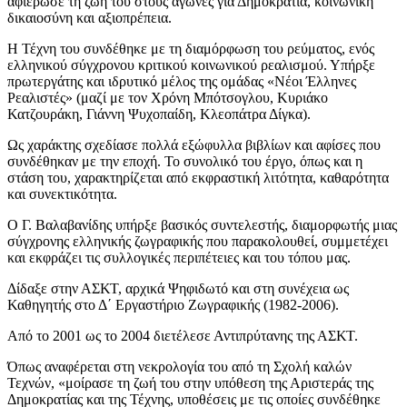
αφιέρωσε τη ζωή του στους αγώνες για Δημοκρατία, κοινωνική
δικαιοσύνη και αξιοπρέπεια.
Η Τέχνη του συνδέθηκε με τη διαμόρφωση του ρεύματος, ενός
ελληνικού σύγχρονου κριτικού κοινωνικού ρεαλισμού. Υπήρξε
πρωτεργάτης και ιδρυτικό μέλος της ομάδας «Νέοι Έλληνες
Ρεαλιστές» (μαζί με τον Χρόνη Μπότσογλου, Κυριάκο
Κατζουράκη, Γιάννη Ψυχοπαίδη, Κλεοπάτρα Δίγκα).
Ως χαράκτης σχεδίασε πολλά εξώφυλλα βιβλίων και αφίσες που
συνδέθηκαν με την εποχή. Το συνολικό του έργο, όπως και η
στάση του, χαρακτηρίζεται από εκφραστική λιτότητα, καθαρότητα
και συνεκτικότητα.
Ο Γ. Βαλαβανίδης υπήρξε βασικός συντελεστής, διαμορφωτής μιας
σύγχρονης ελληνικής ζωγραφικής που παρακολουθεί, συμμετέχει
και εκφράζει τις συλλογικές περιπέτειες και του τόπου μας.
Δίδαξε στην ΑΣΚΤ, αρχικά Ψηφιδωτό και στη συνέχεια ως
Καθηγητής στο Δ΄ Εργαστήριο Ζωγραφικής (1982-2006).
Από το 2001 ως το 2004 διετέλεσε Αντιπρύτανης της ΑΣΚΤ.
Όπως αναφέρεται στη νεκρολογία του από τη Σχολή καλών
Τεχνών, «μοίρασε τη ζωή του στην υπόθεση της Αριστεράς της
Δημοκρατίας και της Τέχνης, υποθέσεις με τις οποίες συνδέθηκε