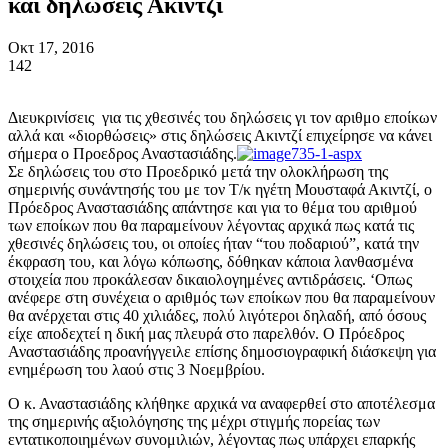
και δηλώσεις Ακιντζί
Οκτ 17, 2016
142
Διευκρινίσεις για τις χθεσινές του δηλώσεις γι τον αριθμο εποίκων
αλλά και «διορθώσεις» στις δηλώσεις Ακιντζί επιχείρησε να κάνει
σήμερα ο Προεδρος Αναστασιάδης.
Σε δηλώσεις του στο Προεδρικό μετά την ολοκλήρωση της
σημερινής συνάντησής του με τον Τ/κ ηγέτη Μουσταφά Ακιντζί, ο
Πρόεδρος Αναστασιάδης απάντησε και για το θέμα του αριθμού
των εποίκων που θα παραμείνουν λέγοντας αρχικά πως κατά τις
χθεσινές δηλώσεις του, οι οποίες ήταν “του ποδαριού”, κατά την
έκφραση του, και λόγω κόπωσης, δόθηκαν κάποια λανθασμένα
στοιχεία που προκάλεσαν δικαιολογημένες αντιδράσεις. ‘Οπως
ανέφερε στη συνέχεια ο αριθμός των εποίκων που θα παραμείνουν
θα ανέρχεται στις 40 χιλιάδες, πολύ λιγότεροι δηλαδή, από όσους
είχε αποδεχτεί η δική μας πλευρά στο παρελθόν. Ο Πρόεδρος
Αναστασιάδης προανήγγειλε επίσης δημοσιογραφική διάσκεψη για
ενημέρωση του λαού στις 3 Νοεμβρίου.
Ο κ. Αναστασιάδης κλήθηκε αρχικά να αναφερθεί στο αποτέλεσμα
της σημερινής αξιολόγησης της μέχρι στιγμής πορείας των
εντατικοποιημένων συνομιλιών, λέγοντας πως υπάρχει επαρκής