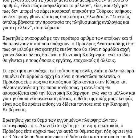
αριθμός, είναι πώς διασφαλίζεται το μέλλον”, είπε, και εξήγησε
πως δεν μπορεί να πάρει κυπριακή υπηκοότητα Τούρκος υπήκοος
αν δεν προηγηθούν τέσσερις υπηκοότητες Ελλαδιτών. “Συνεπώς
αντιλαμβάνεστε την προστασία της πληθυσμιακής αναλογίας και
για το μέλλον”, συμπλήρωσε.
Ερωτηθείς αναφορικά με τον ευρύτερο αριθμό των εποίκων και τί
θα απογίνουν αυτοί που υπάρχουν, ο Πρόεδρος Αναστασιάδης είπε
πως αν μιλούμε για φοιτητές εκείνη που θα είναι η αρμόδια αρχή
για να δώσει άδειες θα είναι η Κεντρική Κυβέρνηση, ενώ το ίδιο
θα γίνεται με τους όποιους εργάτες, εποχιακούς ή άλλους.
Σε ερώτηση αν υπάρχει επί τούτου συμφωνία, διότι η άλλη πλευρά
επιμένει ότι αρμόδια αρχή θα είναι η συνιστώσα πολιτεία, ο
Πρόεδρος είπε πως για αυτούς που βρίσκονται στην Κύπρο και
θέλουν ανανέωση της παραμονής τους, η ανανέωση θα
αποφασίζεται από την Κεντρική Κυβέρνηση, ενώ για το μέλλον και
για την όποια νέα ανανέωση άδειας, η θέση της δικής μας πλευράς
είναι πως θα πρέπει επίσης να δίδεται πάντοτε από την Κεντρική
Κυβέρνηση.
Ερωτηθείς για το θέμα των εγγυημένων πλειοψηφιών που
φωτογραφίζει ο κ. Ακιντζί σε σχέση με τη νόμιμη κατοικία, ο
Πρόεδρος είπε αρχικά πως για αυτά τα θέματα έχει ήδη ορίσει για
τις 3 Νοεμβρίου δημοσιογραφική διάσκεψη κατά την οποία και θα