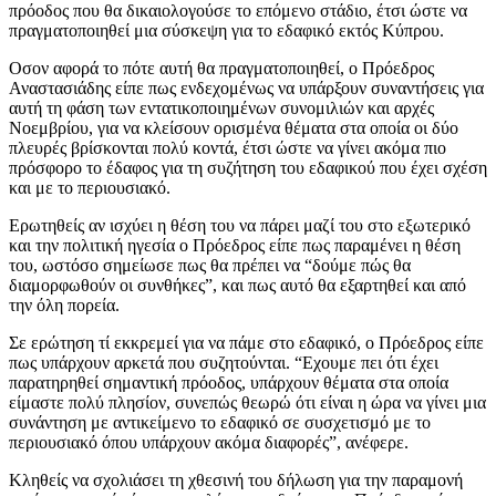
πρόοδος που θα δικαιολογούσε το επόμενο στάδιο, έτσι ώστε να
πραγματοποιηθεί μια σύσκεψη για το εδαφικό εκτός Κύπρου.
Οσον αφορά το πότε αυτή θα πραγματοποιηθεί, ο Πρόεδρος
Αναστασιάδης είπε πως ενδεχομένως να υπάρξουν συναντήσεις για
αυτή τη φάση των εντατικοποιημένων συνομιλιών και αρχές
Νοεμβρίου, για να κλείσουν ορισμένα θέματα στα οποία οι δύο
πλευρές βρίσκονται πολύ κοντά, έτσι ώστε να γίνει ακόμα πιο
πρόσφορο το έδαφος για τη συζήτηση του εδαφικού που έχει σχέση
και με το περιουσιακό.
Ερωτηθείς αν ισχύει η θέση του να πάρει μαζί του στο εξωτερικό
και την πολιτική ηγεσία ο Πρόεδρος είπε πως παραμένει η θέση
του, ωστόσο σημείωσε πως θα πρέπει να “δούμε πώς θα
διαμορφωθούν οι συνθήκες”, και πως αυτό θα εξαρτηθεί και από
την όλη πορεία.
Σε ερώτηση τί εκκρεμεί για να πάμε στο εδαφικό, ο Πρόεδρος είπε
πως υπάρχουν αρκετά που συζητούνται. “Εχουμε πει ότι έχει
παρατηρηθεί σημαντική πρόοδος, υπάρχουν θέματα στα οποία
είμαστε πολύ πλησίον, συνεπώς θεωρώ ότι είναι η ώρα να γίνει μια
συνάντηση με αντικείμενο το εδαφικό σε συσχετισμό με το
περιουσιακό όπου υπάρχουν ακόμα διαφορές”, ανέφερε.
Κληθείς να σχολιάσει τη χθεσινή του δήλωση για την παραμονή