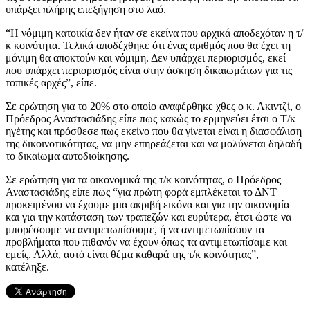
υπάρξει πλήρης επεξήγηση στο λαό.
“Η νόμιμη κατοικία δεν ήταν σε εκείνα που αρχικά αποδεχόταν η τ/
κ κοινότητα. Τελικά αποδέχθηκε ότι ένας αριθμός που θα έχει τη
μόνιμη θα αποκτούν και νόμιμη. Δεν υπάρχει περιορισμός, εκεί
που υπάρχει περιορισμός είναι στην άσκηση δικαιωμάτων για τις
τοπικές αρχές”, είπε.
Σε ερώτηση για το 20% στο οποίο αναφέρθηκε χθες ο κ. Ακιντζί, ο
Πρόεδρος Αναστασιάδης είπε πως κακώς το ερμηνεύει έτσι ο Τ/κ
ηγέτης και πρόσθεσε πως εκείνο που θα γίνεται είναι η διασφάλιση
της δικοινοτικότητας, να μην επηρεάζεται και να μολύνεται δηλαδή
το δικαίωμα αυτοδιοίκησης.
Σε ερώτηση για τα οικονομικά της τ/κ κοινότητας, ο Πρόεδρος
Αναστασιάδης είπε πως “για πρώτη φορά εμπλέκεται το ΔΝΤ
προκειμένου να έχουμε μια ακριβή εικόνα και για την οικονομία
και για την κατάσταση των τραπεζών και ευρύτερα, έτσι ώστε να
μπορέσουμε να αντιμετωπίσουμε, ή να αντιμετωπίσουν τα
προβλήματα που πιθανόν να έχουν όπως τα αντιμετωπίσαμε και
εμείς. Αλλά, αυτό είναι θέμα καθαρά της τ/κ κοινότητας”,
κατέληξε.