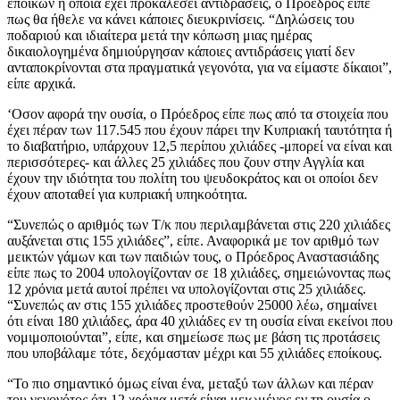
εποίκων η οποία έχει προκαλέσει αντιδράσεις, ο Πρόεδρος είπε
πως θα ήθελε να κάνει κάποιες διευκρινίσεις. “Δηλώσεις του
ποδαριού και ιδιαίτερα μετά την κόπωση μιας ημέρας
δικαιολογημένα δημιούργησαν κάποιες αντιδράσεις γιατί δεν
ανταποκρίνονται στα πραγματικά γεγονότα, για να είμαστε δίκαιοι”,
είπε αρχικά.
‘Οσον αφορά την ουσία, ο Πρόεδρος είπε πως από τα στοιχεία που
έχει πέραν των 117.545 που έχουν πάρει την Κυπριακή ταυτότητα ή
το διαβατήριο, υπάρχουν 12,5 περίπου χιλιάδες -μπορεί να είναι και
περισσότερες- και άλλες 25 χιλιάδες που ζουν στην Αγγλία και
έχουν την ιδιότητα του πολίτη του ψευδοκράτος και οι οποίοι δεν
έχουν αποταθεί για κυπριακή υπηκοότητα.
“Συνεπώς ο αριθμός των Τ/κ που περιλαμβάνεται στις 220 χιλιάδες
αυξάνεται στις 155 χιλιάδες”, είπε. Αναφορικά με τον αριθμό των
μεικτών γάμων και των παιδιών τους, ο Πρόεδρος Αναστασιάδης
είπε πως το 2004 υπολογίζονταν σε 18 χιλιάδες, σημειώνοντας πως
12 χρόνια μετά αυτοί πρέπει να υπολογίζονται στις 25 χιλιάδες.
“Συνεπώς αν στις 155 χιλιάδες προστεθούν 25000 λέω, σημαίνει
ότι είναι 180 χιλιάδες, άρα 40 χιλιάδες εν τη ουσία είναι εκείνοι που
νομιμοποιούνται”, είπε, και σημείωσε πως με βάση τις προτάσεις
που υποβάλαμε τότε, δεχόμασταν μέχρι και 55 χιλιάδες εποίκους.
“Το πιο σημαντικό όμως είναι ένα, μεταξύ των άλλων και πέραν
του γεγονότος ότι 12 χρόνια μετά είναι μειωμένος εν τη ουσία ο