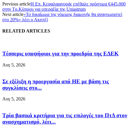
Previous article
Η Επ. Κεφαλαιαγοράς επέβαλε πρόστιμα €445.000
στην Τρ.Κύπρου για υπεραξία της Uniastrum
Next article
«Το δικαίωμα της νόμιμης διαμονής θα αναγνωριστεί
στο 20%» λέει ο Ακιντζί
RELATED ARTICLES
Tέσσερις υποψήφιοι για την προεδρία της ΕΔΕΚ
Αυγ 5, 2026
Σε εξέλιξη η προεργασία από ΗΕ με βάση τις
συγκλίσεις στο...
Αυγ 5, 2026
Τρία βασικά κριτήρια για τις επιλογές του ΠτΔ στον
ανασχηματισμό, λέει...