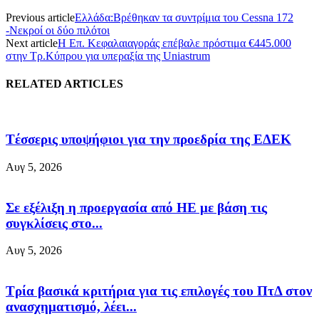
Previous article
Ελλάδα:Βρέθηκαν τα συντρίμια του Cessna 172
-Νεκροί οι δύο πιλότοι
Next article
Η Επ. Κεφαλαιαγοράς επέβαλε πρόστιμα €445.000
στην Τρ.Κύπρου για υπεραξία της Uniastrum
RELATED ARTICLES
Tέσσερις υποψήφιοι για την προεδρία της ΕΔΕΚ
Αυγ 5, 2026
Σε εξέλιξη η προεργασία από ΗΕ με βάση τις
συγκλίσεις στο...
Αυγ 5, 2026
Τρία βασικά κριτήρια για τις επιλογές του ΠτΔ στον
ανασχηματισμό, λέει...