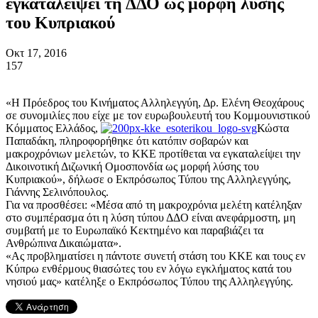
εγκαταλείψει τη ΔΔΟ ως μορφή λύσης
του Κυπριακού
Οκτ 17, 2016
157
«Η Πρόεδρος του Κινήματος Αλληλεγγύη, Δρ. Ελένη Θεοχάρους
σε συνομιλίες που είχε με τον ευρωβουλευτή του Κομμουνιστικού
Κόμματος Ελλάδος,
Κώστα
Παπαδάκη, πληροφορήθηκε ότι κατόπιν σοβαρών και
μακροχρόνιων μελετών, το ΚΚΕ προτίθεται να εγκαταλείψει την
Δικοινοτική Διζωνική Ομοσπονδία ως μορφή λύσης του
Κυπριακού», δήλωσε ο Εκπρόσωπος Τύπου της Αλληλεγγύης,
Γιάννης Σελινόπουλος.
Για να προσθέσει: «Μέσα από τη μακροχρόνια μελέτη κατέληξαν
στο συμπέρασμα ότι η λύση τύπου ΔΔΟ είναι ανεφάρμοστη, μη
συμβατή με το Ευρωπαϊκό Κεκτημένο και παραβιάζει τα
Ανθρώπινα Δικαιώματα».
«Ας προβληματίσει η πάντοτε συνετή στάση του ΚΚΕ και τους εν
Κύπρω ενθέρμους θιασώτες του εν λόγω εγκλήματος κατά του
νησιού μας» κατέληξε ο Εκπρόσωπος Τύπου της Αλληλεγγύης.