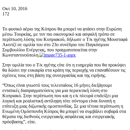
Οκτ 10, 2016
172
Το φυσικό αέριο της Κύπρου θα μπορεί να φτάσει στην Ευρώπη
μέσω Τουρκίας, με τον πιο οικονομικό και ασφαλή τρόπο σε
περίπτωση λύσης του Κυπριακού, δήλωσε ο Τ/κ ηγέτης Μουσταφά
Ακιντζί σε ομιλία του στο 23ο συνέδριο του Παγκόσμιου
Συμβουλίου Ενέργειας, που πραγματοποιείται στην
Κωνσταντινούπολη.
Στην ομιλία του ο Τ/κ ηγέτης είπε ότι η ευημερία που θα προκύψει
θα δώσει την ευκαιρία στα κράτη της περιοχής να επαναθέσουν τις
σχέσεις τους στη βάση της συνεργασίας και της ειρήνης.
“Όπως είναι γνωστό τους τελευταίους 16 μήνες διεξάγουμε
εντατικές διαπραγματεύσεις για μια περιεκτική λύση στο
Κυπριακό. Στην περίπτωση που και η ε/κ πλευρά επιδείξει μια
λογική και ρεαλιστική αντίληψη τότε σύντομα είναι δυνατή η
επίτευξη μιας διζωνικής ομοσπονδίας. Σε μια τέτοια περίπτωση η
Ενωμένη Ομόσπονδη Κύπρος θα μπορεί να συμβάλει σοβαρά στα
θέματα της διεθνούς ενεργειακής ασφάλειας και ενεργειακής
πρόσβασης”, είπε.