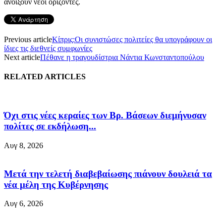
ανοίξουν νέοι ορίζοντες.
Previous article
Κίπρις:Οι συνιστώσες πολιτείες θα υπογράφουν οι
ίδιες τις διεθνείς συμφωνίες
Next article
Πέθανε η τραγουδίστρια Νάντια Κωνσταντοπούλου
RELATED ARTICLES
Όχι στις νέες κεραίες των Βρ. Βάσεων διεμήνυσαν
πολίτες σε εκδήλωση...
Αυγ 8, 2026
Μετά την τελετή διαβεβαίωσης πιάνουν δουλειά τα
νέα μέλη της Κυβέρνησης
Αυγ 6, 2026