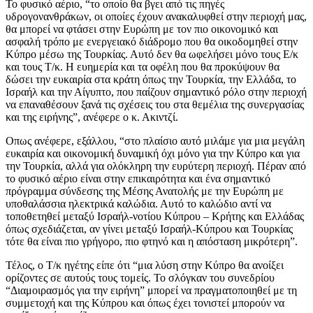
Το φυσικό αέριο, “το οποίο θα βγει από τις πηγές
υδρογονανθράκων, οι οποίες έχουν ανακαλυφθεί στην περιοχή μας,
θα μπορεί να φτάσει στην Ευρώπη με τον πιο οικονομικό και
ασφαλή τρόπο με ενεργειακό διάδρομο που θα οικοδομηθεί στην
Κύπρο μέσω της Τουρκίας. Αυτό δεν θα ωφελήσει μόνο τους Ε/κ
και τους Τ/κ. Η ευημερία και τα οφέλη που θα προκύψουν θα
δώσει την ευκαιρία στα κράτη όπως την Τουρκία, την Ελλάδα, το
Ισραήλ και την Αίγυπτο, που παίζουν σημαντικό ρόλο στην περιοχή
να επαναθέσουν ξανά τις σχέσεις του στα θεμέλια της συνεργασίας
και της ειρήνης”, ανέφερε ο κ. Ακιντζί.
Οπως ανέφερε, εξάλλου, “στο πλαίσιο αυτό μιλάμε για μια μεγάλη
ευκαιρία και οικονομική δυναμική όχι μόνο για την Κύπρο και για
την Τουρκία, αλλά για ολόκληρη την ευρύτερη περιοχή. Πέραν από
το φυσικό αέριο είναι στην επικαιρότητα και ένα σημαντικό
πρόγραμμα σύνδεσης της Μέσης Ανατολής με την Ευρώπη με
υποθαλάσσια ηλεκτρικά καλώδια. Αυτό το καλώδιο αντί να
τοποθετηθεί μεταξύ Ισραήλ-νοτίου Κύπρου – Κρήτης και Ελλάδας
όπως σχεδιάζεται, αν γίνει μεταξύ Ισραήλ-Κύπρου και Τουρκίας
τότε θα είναι πιο γρήγορο, πιο φτηνό και η απόσταση μικρότερη”.
Τέλος, ο Τ/κ ηγέτης είπε ότι “μια λύση στην Κύπρο θα ανοίξει
ορίζοντες σε αυτούς τους τομείς. Το σλόγκαν του συνεδρίου
“Διαμοιρασμός για την ειρήνη” μπορεί να πραγματοποιηθεί με τη
συμμετοχή και της Κύπρου και όπως έχει τονιστεί μπορούν να