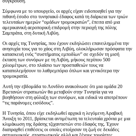
σύγκρουση.
Σύμφωνα με το υπουργείο, οι αρχές είχαν ειδοποιηθεί για την
πιθανή έσοδο στο τυνησιακό έδαφος κατά τη διάρκεια των τριών
τελευταίων ημερών “ομάδων τρομοκρατών”, έπειτα από μια
αμερικανική αεροπορική επιδρομή στην περιοχή της πόλης
Σαμπράτα, στη δυτική Λιβύη.
Οι αρχές της Τυνησίας, που έχουν εκδηλώσει επανειλημμένα την
ανησυχία τους για το χάος στη Λιβύη, ολοκλήρωσαν πρόσφατα την
κατασκευή ενός “συστήματος εμποδίων” σε σχεδόν τη μισή
έκταση των συνόρων με τη Λιβύη, μήκους περίπου 500
χιλιομέτρων, στο πλαίσιο των προσπαθειών τους να
καταπολεμήσουν το λαθρεμπόριο όπλων και γενικότερα την
τρομοκρατία.
Αυτή την εβδομάδα το Λονδίνο ανακοίνωσε ότι μια ομάδα 20
Βρετανών στρατιωτών θα μεταβούν στην Τυνησία για να
βοηθήσουν στη φύλαξη των συνόρων, και ειδικά να αποτρέπουν
“τις παράνομες εισόδους”.
Η Τυνησία, όπου είχε εκδηλωθεί αρχικά η λεγόμενη Αραβική
Άνοιξη το 2011, βρίσκεται αντιμέτωπη τα τελευταία χρόνια με μια
κλιμάκωση της δράσης τζιχαντιστών στο έδαφός της. Έχουν
διαπραχθεί επιθέσεις οι οποίες στοίχισαν τη ζωή σε δεκάδες
αστυνομικούς, στρατιωτικούς αλλά και ξένους τουρίστες.