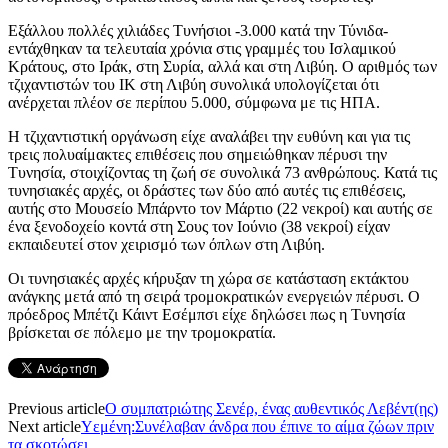
Εξάλλου πολλές χιλιάδες Τυνήσιοι -3.000 κατά την Τύνιδα-
εντάχθηκαν τα τελευταία χρόνια στις γραμμές του Ισλαμικού
Κράτους, στο Ιράκ, στη Συρία, αλλά και στη Λιβύη. Ο αριθμός των
τζιχαντιστών του ΙΚ στη Λιβύη συνολικά υπολογίζεται ότι
ανέρχεται πλέον σε περίπου 5.000, σύμφωνα με τις ΗΠΑ.
Η τζιχαντιστική οργάνωση είχε αναλάβει την ευθύνη και για τις
τρεις πολυαίμακτες επιθέσεις που σημειώθηκαν πέρυσι την
Τυνησία, στοιχίζοντας τη ζωή σε συνολικά 73 ανθρώπους. Κατά τις
τυνησιακές αρχές, οι δράστες των δύο από αυτές τις επιθέσεις,
αυτής στο Μουσείο Μπάρντο τον Μάρτιο (22 νεκροί) και αυτής σε
ένα ξενοδοχείο κοντά στη Σους τον Ιούνιο (38 νεκροί) είχαν
εκπαιδευτεί στον χειρισμό των όπλων στη Λιβύη.
Οι τυνησιακές αρχές κήρυξαν τη χώρα σε κατάσταση εκτάκτου
ανάγκης μετά από τη σειρά τρομοκρατικών ενεργειών πέρυσι. Ο
πρόεδρος Μπέτζι Κάιντ Εσέμπσι είχε δηλώσει πως η Τυνησία
βρίσκεται σε πόλεμο με την τρομοκρατία.
Previous article
O συμπατριώτης Σενέρ, ένας αυθεντικός Λεβέντ(ης)
Next article
Υεμένη:Συνέλαβαν άνδρα που έπινε το αίμα ζώων πριν
τα σκοτώσει