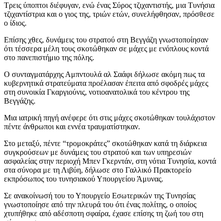
Τρεις ύποπτοι διέφυγαν, ενώ ένας Σύρος τζιχαντιστής, μια Τυνήσια
τζιχαντίστρια και ο γιος της, τριών ετών, συνελήφθησαν, πρόσθεσε
ο ίδιος.
Επίσης χθες, δυνάμεις του στρατού στη Βεγγάζη γνωστοποίησαν
ότι τέσσερα μέλη τους σκοτώθηκαν σε μάχες με ενόπλους κοντά
στο πανεπιστήμιο της πόλης.
Ο συνταγματάρχης Αμπντουλά αλ Σαάφι δήλωσε ακόμη πως τα
κυβερνητικά στρατεύματα προέλασαν έπειτα από σφοδρές μάχες
στη συνοικία Γκαργιούνις, νοτιοανατολικά του κέντρου της
Βεγγάζης.
Μια ιατρική πηγή ανέφερε ότι στις μάχες σκοτώθηκαν τουλάχιστον
πέντε άνθρωποι και εννέα τραυματίστηκαν.
Στο μεταξύ, πέντε “τρομοκράτες” σκοτώθηκαν κατά τη διάρκεια
συγκρούσεων με δυνάμεις του στρατού και των υπηρεσιών
ασφαλείας στην περιοχή Μπεν Γκερντάν, στη νότια Τυνησία, κοντά
στα σύνορα με τη Λιβύη, δήλωσε στο Γαλλικό Πρακτορείο
εκπρόσωπος του τυνησιακού Υπουργείου Άμυνας.
Σε ανακοίνωσή του το Υπουργείο Εσωτερικών της Τυνησίας
γνωστοποίησε από την πλευρά του ότι ένας πολίτης, ο οποίος
χτυπήθηκε από αδέσποτη σφαίρα, έχασε επίσης τη ζωή του στη