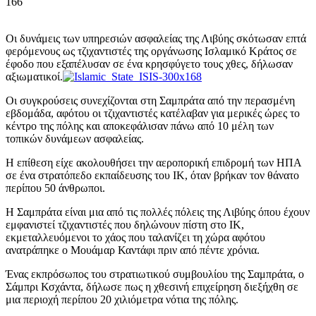
166
Οι δυνάμεις των υπηρεσιών ασφαλείας της Λιβύης σκότωσαν επτά
φερόμενους ως τζιχαντιστές της οργάνωσης Ισλαμικό Κράτος σε
έφοδο που εξαπέλυσαν σε ένα κρησφύγετο τους χθες, δήλωσαν
αξιωματικοί.
Οι συγκρούσεις συνεχίζονται στη Σαμπράτα από την περασμένη
εβδομάδα, αφότου οι τζιχαντιστές κατέλαβαν για μερικές ώρες το
κέντρο της πόλης και αποκεφάλισαν πάνω από 10 μέλη των
τοπικών δυνάμεων ασφαλείας.
Η επίθεση είχε ακολουθήσει την αεροπορική επιδρομή των ΗΠΑ
σε ένα στρατόπεδο εκπαίδευσης του ΙΚ, όταν βρήκαν τον θάνατο
περίπου 50 άνθρωποι.
Η Σαμπράτα είναι μια από τις πολλές πόλεις της Λιβύης όπου έχουν
εμφανιστεί τζιχαντιστές που δηλώνουν πίστη στο ΙΚ,
εκμεταλλευόμενοι το χάος που ταλανίζει τη χώρα αφότου
ανατράπηκε ο Μουάμαρ Καντάφι πριν από πέντε χρόνια.
Ένας εκπρόσωπος του στρατιωτικού συμβουλίου της Σαμπράτα, ο
Σάμπρι Κσχάντα, δήλωσε πως η χθεσινή επιχείρηση διεξήχθη σε
μια περιοχή περίπου 20 χιλιόμετρα νότια της πόλης.