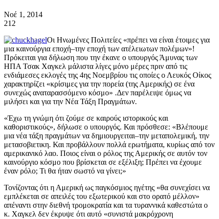
Νοέ 1, 2014
212
Οι Ηνωμένες Πολιτείες «πρέπει να είναι έτοιμες για
μια καινούργια εποχή–την εποχή των ατέλειωτων πολέμων»!
Πρόκειται για δήλωση που την έκανε ο υπουργός Άμυνας των
ΗΠΑ Τσακ Χαγκελ μάλιστα λίγες μόνο μέρες πριν από τις
ενδιάμεσες εκλογές της 4ης Νοεμβρίου τις οποίες ο Λευκός Οίκος
χαρακτηρίζει «κρίσιμες για την πορεία (της Αμερικής) σε ένα
συνεχώς αναταρασσόμενο κόσμο» .Δεν παρέλειψε όμως να
μιλήσει και για την Νέα Τάξη Πραγμάτων.
«Έχω τη γνώμη ότι ζούμε σε καιρούς ιστορικούς και
καθοριστικούς», δήλωσε ο υπουργός. Και πρόσθεσε: «Βλέπουμε
μια νέα τάξη πραγμάτων να δημιουργειται–την μεταπολεμική, την
μετασοβιετικη. Και προβάλλουν πολλά ερωτήματα, κυρίως από τον
αμερικανικό λαο. Ποιος είναι ο ρόλος της Αμερικής σε αυτόν τον
καινούργιο κόσμο που βρίσκεται σε εξέλιξη; Πρέπει να έχουμε
έναν ρόλο; Τι θα ήταν σωστό να γίνει;»
Τονίζοντας ότι η Αμερική ως παγκόσμιος ηγέτης «θα συνεχίσει να
εμπλέκεται σε απειλές του εξωτερικού και στο ορατό μέλλον»
απέναντι στην διεθνή τρομοκρατία και τα τυραννικά καθεστώτα ο
κ. Χαγκελ δεν έκρυψε ότι αυτό «συνιστά μακρόχρονη