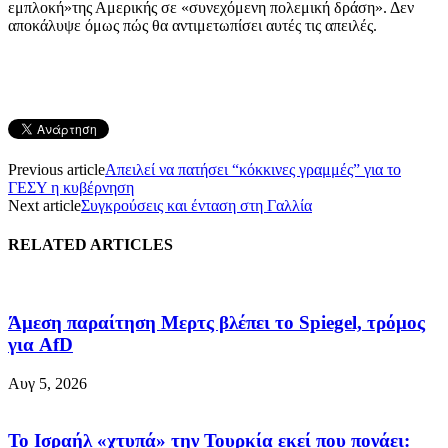
εμπλοκή»της Αμερικής σε «συνεχόμενη πολεμική δράση». Δεν
αποκάλυψε όμως πώς θα αντιμετωπίσει αυτές τις απειλές.
Previous article
Απειλεί να πατήσει “κόκκινες γραμμές” για το
ΓΕΣΥ η κυβέρνηση
Next article
Συγκρούσεις και ένταση στη Γαλλία
RELATED ARTICLES
Άμεση παραίτηση Mερτς βλέπει το Spiegel, τρόμος
για AfD
Αυγ 5, 2026
Το Ισραήλ «χτυπά» την Τουρκία εκεί που πονάει: