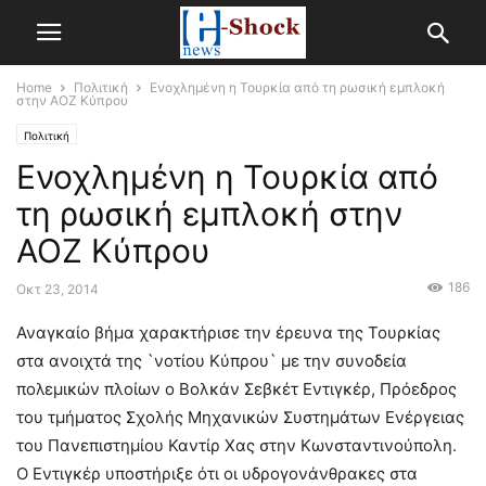
Home
Πολιτική
Ενοχλημένη η Τουρκία από τη ρωσική εμπλοκή
στην ΑΟΖ Κύπρου
Πολιτική
Ενοχλημένη η Τουρκία από
τη ρωσική εμπλοκή στην
ΑΟΖ Κύπρου
186
Οκτ 23, 2014
Αναγκαίο βήμα χαρακτήρισε την έρευνα της Τουρκίας
στα ανοιχτά της `νοτίου Κύπρου` με την συνοδεία
πολεμικών πλοίων ο Βολκάν Σεβκέτ Εντιγκέρ, Πρόεδρος
του τμήματος Σχολής Μηχανικών Συστημάτων Ενέργειας
του Πανεπιστημίου Καντίρ Χας στην Κωνσταντινούπολη.
Ο Εντιγκέρ υποστήριξε ότι οι υδρογονάνθρακες στα