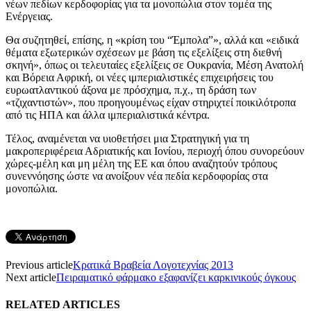
νέων πεδίων κερδοφορίας για τα μονοπώλια στον τομέα της
Ενέργειας.
Θα συζητηθεί, επίσης, η «κρίση του “Έμπολα”», αλλά και «ειδικά
θέματα εξωτερικών σχέσεων με βάση τις εξελίξεις στη διεθνή
σκηνή», όπως οι τελευταίες εξελίξεις σε Ουκρανία, Μέση Ανατολή
και Βόρεια Αφρική, οι νέες ιμπεριαλιστικές επιχειρήσεις του
ευρωατλαντικού άξονα με πρόσχημα, π.χ., τη δράση των
«τζιχαντιστών», που προηγουμένως είχαν στηριχτεί ποικιλότροπα
από τις ΗΠΑ και άλλα ιμπεριαλιστικά κέντρα.
Τέλος, αναμένεται να υιοθετήσει μια Στρατηγική για τη
μακροπεριφέρεια Αδριατικής και Ιονίου, περιοχή όπου συνορεύουν
χώρες-μέλη και μη μέλη της ΕΕ και όπου αναζητούν τρόπους
συνεννόησης ώστε να ανοίξουν νέα πεδία κερδοφορίας στα
μονοπώλια.
Previous article
Κρατικά Βραβεία Λογοτεχνίας 2013
Next article
Πειραματικό φάρμακο εξαφανίζει καρκινικούς όγκους
RELATED ARTICLES