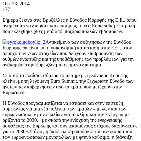
Οκτ 23, 2014
177
Σήμερα ξεκινά στις Βρυξέλλες η Σύνοδος Κορυφής της Ε.Ε., όπου
αναμένεται να διορίσει και επισήμως τη νέα Ευρωπαϊκή Επιτροπή
που εκλέχθηκε χθες μετά από παζάρια πολλών εβδομάδων.
Αντικείμενο των συζητήσεων της Συνόδου
Κορυφής θα είναι και η «οικονομική κατάσταση στην ΕΕ», στον
απόηχο των νέων στοιχείων που δείχνουν επιβράδυνση των
ρυθμών ανάπτυξης και της υποβάθμισης των προβλέψεων για την
ανάκαμψη στην Ευρωζώνη το επόμενο διάστημα.
Σε αυτό το πλαίσιο, σήμερα το μεσημέρι, η Σύνοδος Κορυφής
κλείνει με τη λεγόμενη Euro Summit, την ξεχωριστή Σύνοδο των
ηγετών των κυβερνήσεων από τα κράτη που μετέχουν στην
Ευρωζώνη.
Η Σύνοδος προγραμματίζεται να εστιάσει και στην επίτευξη
συμφωνίας για μια νέα πολιτική των κρατών – μελών και των
ευρωενωσιακών μονοπωλίων για το κλίμα και την Ενέργεια με
ορίζοντα το 2030, «με σκοπό την ενίσχυση της ενεργειακής
ασφάλειας της Ευρώπης και συγκεκριμένους στόχους διασύνδεσης
για το 2030».Στόχος, η διασφάλιση απρόσκοπτου ανεφοδιασμού
των ευρωενωσιακών μονοπωλίων με φτηνό καύσιμο, η διάνοιξη