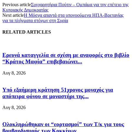
Previous article
Συγχαρητήρια Πούτιν – Ομπάμα για την επέτειο της
Κυπριακής Δημοκρατίας
Next article
H Μόσχα απαντά στα υπονοούμενα ΗΠΑ-Βρετανίας
για τα πλήγματα στόχων στη Συρία
RELATED ARTICLES
Ερευνά καταγγελία σε σχέση με αναφορές στο βιβλίο
“Κράτος Μαφία” επιβεβαιώνει...
Αυγ 8, 2026
Υπό εξαήμερη κράτηση 51χρονος μοναχός για
απόπειρα φόνου σε μοναστήρι της...
Αυγ 8, 2026
Ολοκληρώθηκαν οι “εορτασμοί” των Τ/κ για τους
βομβαρδισμούς των Κοκκίνων