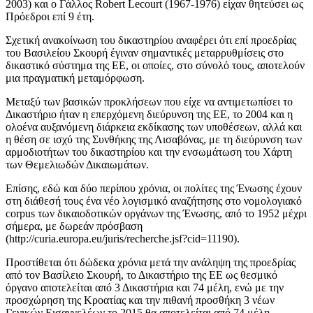
2003) και ο Γάλλος Robert Lecourt (1967-1976) είχαν θητεύσει ως
Πρόεδροι επί 9 έτη.
Σχετική ανακοίνωση του δικαστηρίου αναφέρει ότι επί προεδρίας
του Βασιλείου Σκουρή έγιναν σημαντικές μεταρρυθμίσεις στο
δικαστικό σύστημα της ΕΕ, οι οποίες, στο σύνολό τους, αποτελούν
μια πραγματική μεταμόρφωση.
Μεταξύ των βασικών προκλήσεων που είχε να αντιμετωπίσει το
Δικαστήριο ήταν η επερχόμενη διεύρυνση της ΕΕ, το 2004 και η
ολοένα αυξανόμενη διάρκεια εκδίκασης των υποθέσεων, αλλά και
η θέση σε ισχύ της Συνθήκης της Λισαβόνας, με τη διεύρυνση των
αρμοδιοτήτων του δικαστηρίου και την ενσωμάτωση του Χάρτη
των Θεμελιωδών Δικαιωμάτων.
Επίσης, εδώ και δύο περίπου χρόνια, οι πολίτες της Ένωσης έχουν
στη διάθεσή τους ένα νέο λογισμικό αναζήτησης στο νομολογιακό
corpus των δικαιοδοτικών οργάνων της Ένωσης, από το 1952 μέχρι
σήμερα, με δωρεάν πρόσβαση
(http://curia.europa.eu/juris/recherche.jsf?cid=11190).
Προστίθεται ότι δώδεκα χρόνια μετά την ανάληψη της προεδρίας
από τον Βασίλειο Σκουρή, το Δικαστήριο της ΕΕ ως θεσμικό
όργανο αποτελείται από 3 Δικαστήρια και 74 μέλη, ενώ με την
προσχώρηση της Κροατίας και την πιθανή προσθήκη 3 νέων
Γενικών Εισαγγελέων το 2015 θα αποτελείται από 74 μέλη.