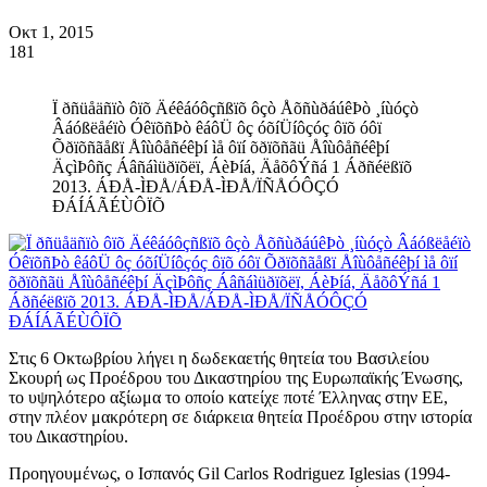
Οκτ 1, 2015
181
Ï ðñüåäñïò ôïõ Äéêáóôçñßïõ ôçò ÅõñùðáúêÞò ¸íùóçò
Âáóßëåéïò ÓêïõñÞò êáôÜ ôç óõíÜíôçóç ôïõ óôï
Õðïõñãåßï Åîùôåñéêþí ìå ôïí õðïõñãü Åîùôåñéêþí
ÄçìÞôñç Áâñáìüðïõëï, ÁèÞíá, ÄåõôÝñá 1 Áðñéëßïõ
2013. ÁÐÅ-ÌÐÅ/ÁÐÅ-ÌÐÅ/ÏÑÅÓÔÇÓ
ÐÁÍÁÃÉÙÔÏÕ
Στις 6 Οκτωβρίου λήγει η δωδεκαετής θητεία του Βασιλείου
Σκουρή ως Προέδρου του Δικαστηρίου της Ευρωπαϊκής Ένωσης,
το υψηλότερο αξίωμα το οποίο κατείχε ποτέ Έλληνας στην ΕΕ,
στην πλέον μακρότερη σε διάρκεια θητεία Προέδρου στην ιστορία
του Δικαστηρίου.
Προηγουμένως, ο Ισπανός Gil Carlos Rodriguez Iglesias (1994-