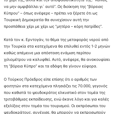
να μην αμφιβάλλει γι` αυτό”. Ως διοίκηση της “βόρειας
Κύπρου” – όπως ανέφερε – πρέπει να ξέρετε ότι ως
Τουρκική Δημοκρατία θα συνεχίσουν αυτή την
προσπάθεια χέρι με χέρι ως “μητέρα – κόρη πατρίδες”.
Κατά τον κ. Ερντογάν, το θέμα της μεταφοράς νερού από
την Τουρκία στα κατεχόμενα θα επιλυθεί εντός 1-2 μηνών
καθώς απέμεινε μια απόσταση ενάμιση περίπου
χιλιομέτρου να καλυφθεί. Αυτό, ανέφερε, θα ανακουφίσει
τη “βόρεια Κύπρο” και τα εδάφη θα γίνουν εύφορα.
Ο Τούρκος Πρόεδρος είπε επίσης ότι ο αριθμός των
φοιτητών στα κατεχόμενα πλησιάζει τις 70.000, γεγονός
που καθιστά το ψευδοκράτος ελκυστικό στον τομέα της
τριτοβάθμιας εκπαίδευσης, ενώ έκανε λόγο και για καλές
εξελίξεις στον τομέα του τουρισμού. Οι εκπρόσωποι του
ψευδοκράτους, συνέχισε, θα μπορούν να εκπροσωπούν