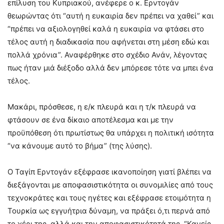
επίλυση του Κυπριακού, ανέφερε ο κ. Ερντογάν
θεωρώντας ότι “αυτή η ευκαιρία δεν πρέπει να χαθεί” και
“πρέπει να αξιολογηθεί καλά η ευκαιρία να φτάσει στο
τέλος αυτή η διαδικασία που αφήνεται στη μέση εδώ και
πολλά χρόνια”. Αναφέρθηκε στο σχέδιο Ανάν, λέγοντας
πως ήταν μιά διέξοδο αλλά δεν μπόρεσε τότε να μπει ένα
τέλος.
Μακάρι, πρόσθεσε, η ε/κ πλευρά και η τ/κ πλευρά να
φτάσουν σε ένα δίκαιο αποτέλεσμα και με την
προϋπόθεση ότι πρωτίστως θα υπάρχει η πολιτική ισότητα
“να κάνουμε αυτό το βήμα” (της λύσης).
Ο Ταγίπ Ερντογάν εξέφρασε ικανοποίηση γιατί βλέπει να
διεξάγονται με αποφασιστικότητα οι συνομιλίες από τους
τεχνοκράτες και τους ηγέτες και εξέφρασε ετοιμότητα η
Τουρκία ως εγγυήτρια δύναμη, να πράξει ό,τι περνά από
το χέρι της, αλλά και την αποφασιστικότητά της. “Κανείς