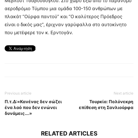
Μεβλούτ Τσαβούσογλου. Στο χώρο έξω από το παράνομο
αεροδρόμιο Τύμπου μια ομάδα 100-150 ανθρώπων με
πλακάτ “Ούρφα παντού” και “Ο καλύτερος Πρόεδρος
είναι ο δικός μας”, έριχναν γαρύφαλλα στο αυτοκίνητο
που μετέφερε τον κ. Ερντογάν.
Previous article
Next article
Π.τ.Δ:«Κανένας δεν σώζει
Τουρκία: Πολύνεκρη
ένα λαό που δεν ενώνει
επίθεση στη Σανλιούρφα
δυνάμεις….»
RELATED ARTICLES