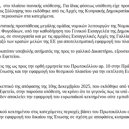
, στο πλαίσιο ποινικής υπόθεσης. Για ίδιας φύσεως υπόθεση είχε πρ
ος Σύλληψης που εκδόθηκε από τις Αρχές της Κυπριακής Δημοκρατίας
 περιουσιών στα κατεχόμενα.
εντατικής προσπάθειας μεγάλης ομάδας νομικών λειτουργών της Νομι
α Φυγοδίκων, υπό την καθοδήγηση του Γενικού Εισαγγελέα της Δημοκ
ς, σε συνεργασία και με τις αρμόδιες Εισαγγελικές Αρχές της Γαλλίας
ταξύ των κρατών μελών της ΕΕ για αποτελεσματική εφαρμογή του πλα
κατόπιν υποβολής αιτήματός της προς το γαλλικό Δικαστήριο, εξουσ
υ Εφετείου.
έσεις της ως προς την ορθή ερμηνεία του Πρωτοκόλλου αρ. 10 στην
 Ένωσης και την εφαρμογή του θεσμικού πλαισίου για την εκτέλεσ
σκεπτικό της απόφασης της 10ης Δεκεμβρίου 2025, που εκδόθηκε από 
Εφετείο, στην παρούσα υπόθεση, να κρίνει ότι το γεγονός πως τα υπό
δεν αποκλείει την εφαρμογή του ευρωπαϊκού κεκτημένου ούτε εμποδ
.
παϊκού κεκτημένου στις κατεχόμενες περιοχές βάσει του Πρωτοκόλλο
την εφαρμογή του δικαίου της Ένωσης σε σχέση με αποφάσεις κυπρια