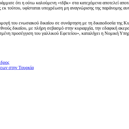
ράμμισε ότι η ούτω καλούμενη «τδβκ» στα κατεχόμενα αποτελεί αποτέ
Ως εκ τούτου, υφίσταται υποχρέωση μη αναγνώρισης της παράνομης αυ
ρμογή του ενωσιακού δικαίου σε συνάρτηση με τη δικαιοδοσία της Κ
εθνούς δικαίου, με πλήρη σεβασμό στην κυριαρχία, την εδαφική ακερ
σμένη προσέγγιση του γαλλικού Εφετείου», καταλήγει η Νομική Υπηρ
εδρος
σεων στην Τουρκία