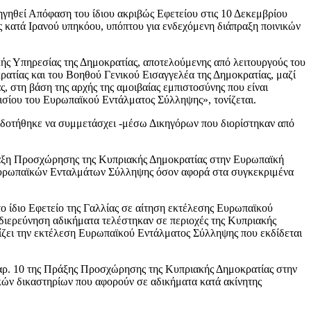
οηγηθεί Απόφαση του ίδιου ακριβώς Εφετείου στις 10 Δεκεμβρίου
 κατά Ιρανού υπηκόου, υπόπτου για ενδεχόμενη διάπραξη ποινικών
κής Υπηρεσίας της Δημοκρατίας, αποτελούμενης από λειτουργούς του
ρατίας και του Βοηθού Γενικού Εισαγγελέα της Δημοκρατίας, μαζί
, στη βάση της αρχής της αμοιβαίας εμπιστοσύνης που είναι
ισίου του Ευρωπαϊκού Εντάλματος Σύλληψης», τονίζεται.
ιοδοτήθηκε να συμμετάσχει -μέσω Δικηγόρων που διορίστηκαν από
 Πράξη Προσχώρησης της Κυπριακής Δημοκρατίας στην Ευρωπαϊκή
η Ευρωπαϊκών Ενταλμάτων Σύλληψης όσον αφορά στα συγκεκριμένα
το ίδιο Εφετείο της Γαλλίας σε αίτηση εκτέλεσης Ευρωπαϊκού
 διερεύνηση αδικήματα τελέστηκαν σε περιοχές της Κυπριακής
ίζει την εκτέλεση Ευρωπαϊκού Εντάλματος Σύλληψης που εκδίδεται
υ αρ. 10 της Πράξης Προσχώρησης της Κυπριακής Δημοκρατίας στην
κών δικαστηρίων που αφορούν σε αδικήματα κατά ακίνητης