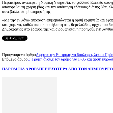
Περαιτέρω, αναφέρει η Νομική Υπηρεσία, το γαλλικό Εφετείο υπογ
απαγορεύει τη χρήση βίας και την απόκτηση εδάφους διά της βίας. 
συνέβαλλε στη διατήρησή της.
«Με την εν λόγω απόφαση επιβεβαιώνεται η ορθή ερμηνεία και εφα
κατεχόμενα, καθώς και η προσήλωση στις θεμελιώδεις αρχές του δι
Δημοκρατίας στο έδαφός της και διορθώνεται η προηγούμενη λανθα
Προηγούμενο άρθρο
Αφήστε την Επιτροπή να δουλέψει, λέει ο Πρό
Επόμενο άρθρο
Ο Τραμπ άνοιξε τον δρόμο για F-35 και άρση κυρώ
ΠΑΡΟΜΟΙΑ ΑΡΘΡΑ
ΠΕΡΙΣΣΟΤΕΡΑ ΑΠΟ ΤΟΝ ΔΗΜΙΟΥΡΓΟ