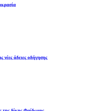
μοκρασία
ς νέες άδειες οδήγησης
ς της δίκης Φαίδωνος