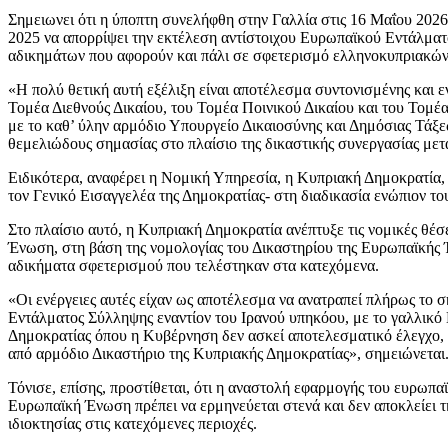
Σημειωνει ότι η ύποπτη συνελήφθη στην Γαλλία στις 16 Μαΐου 2026
2025 να απορρίψει την εκτέλεση αντίστοιχου Ευρωπαϊκού Εντάλματ
αδικημάτων που αφορούν και πάλι σε σφετερισμό ελληνοκυπριακών
«Η πολύ θετική αυτή εξέλιξη είναι αποτέλεσμα συντονισμένης και 
Τομέα Διεθνούς Δικαίου, του Τομέα Ποινικού Δικαίου και του Τομέ
με το καθ’ ύλην αρμόδιο Υπουργείο Δικαιοσύνης και Δημόσιας Τάξεω
θεμελιώδους σημασίας στο πλαίσιο της δικαστικής συνεργασίας με
Ειδικότερα, αναφέρει η Νομική Υπηρεσία, η Κυπριακή Δημοκρατία, 
τον Γενικό Εισαγγελέα της Δημοκρατίας- στη διαδικασία ενώπιον το
Στο πλαίσιο αυτό, η Κυπριακή Δημοκρατία ανέπτυξε τις νομικές θ
Ένωση, στη βάση της νομολογίας του Δικαστηρίου της Ευρωπαϊκής
αδικήματα σφετερισμού που τελέστηκαν στα κατεχόμενα.
«Οι ενέργειες αυτές είχαν ως αποτέλεσμα να ανατραπεί πλήρως το 
Εντάλματος Σύλληψης εναντίον του Ιρανού υπηκόου, με το γαλλικό 
Δημοκρατίας όπου η Κυβέρνηση δεν ασκεί αποτελεσματικό έλεγχο, 
από αρμόδιο Δικαστήριο της Κυπριακής Δημοκρατίας», σημειώνεται
Τόνισε, επίσης, προστίθεται, ότι η αναστολή εφαρμογής του ευρω
Ευρωπαϊκή Ένωση πρέπει να ερμηνεύεται στενά και δεν αποκλείει 
ιδιοκτησίας στις κατεχόμενες περιοχές.