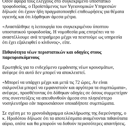
Όσον αφορά τους ελέγχους στο συγκεκριμένο υποστατικό
τροφοδοσίας, ο Προϊστάμενος των Υγειονομικών Υπηρεσιών
δήλωσε ότι έχουν ήδη πραγματοποιηθεί επιθεωρήσεις για θέματα
υγιεινής και ότι λήφθηκαν άμεσα μέτρα.
«Αναστάλθηκε η λειτουργία του συγκεκριμένου ύποπτου
υποστατικού τροφοδοσίας. Η νομοθεσία μας επιτρέπει να το
αναστέλλουμε ανά τετραήμερο μέχρι να πειστούμε ως υπηρεσία
ότι έχει εξαλειφθεί ο κίνδυνος», είπε.
Πιθανότητα νέων περιστατικών και οδηγίες στους
παρευρισκόμενους
Ερωτηθείς για το ενδεχόμενο εμφάνισης νέων κρουσμάτων,
ανέφερε ότι αυτό δεν μπορεί να αποκλειστεί.
«Μπορεί να υπάρχει μέχρι και μετά τις 72 ώρες. Αν είναι
σαλμονέλα μπορεί να εμφανιστούν και αργότερα τα συμπτώματα»,
ανέφερε, προσθέτοντας ότι δόθηκαν οδηγίες σε όσους συμμετείχαν
στις συνεντεύξεις να απευθυνθούν άμεσα στο πλησιέστερο
νοσηλευτήριο εάν παρουσιάσουν οποιαδήποτε συμπτώματα.
Σε σχέση με το χρονοδιάγραμμα ολοκλήρωσης της διερεύνησης, ο
κ. Ηροδότου δήλωσε ότι τα αποτελέσματα αναμένονται πιθανότατα
αύριο, οπότε και θα μπορούν να δοθούν περισσότερες απαντήσεις.