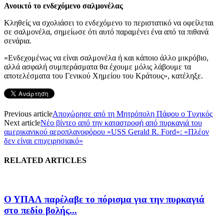
Ανοικτό το ενδεχόμενο σαλμονέλας
Κληθείς να σχολιάσει το ενδεχόμενο το περιστατικό να οφείλεται
σε σαλμονέλα, σημείωσε ότι αυτό παραμένει ένα από τα πιθανά
σενάρια.
«Ενδεχομένως να είναι σαλμονέλα ή και κάποιο άλλο μικρόβιο,
αλλά ασφαλή συμπεράσματα θα έχουμε μόλις λάβουμε τα
αποτελέσματα του Γενικού Χημείου του Κράτους», κατέληξε.
Previous article
Αποχώρησε από τη Μητρόπολη Πάφου ο Τυχικός
Next article
Νέο βίντεο από την καταστροφή από πυρκαγιά του
αμερικανικού αεροπλανοφόρου «USS Gerald R. Ford»: «Πλέον
δεν είναι επιχειρησιακό»
RELATED ARTICLES
Ο ΥΠΑΛ παρέλαβε το πόρισμα για την πυρκαγιά
στο πεδίο βολής...