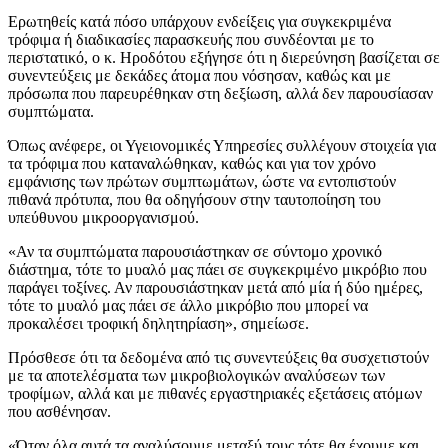
Ερωτηθείς κατά πόσο υπάρχουν ενδείξεις για συγκεκριμένα
τρόφιμα ή διαδικασίες παρασκευής που συνδέονται με το
περιστατικό, ο κ. Ηροδότου εξήγησε ότι η διερεύνηση βασίζεται σε
συνεντεύξεις με δεκάδες άτομα που νόσησαν, καθώς και με
πρόσωπα που παρευρέθηκαν στη δεξίωση, αλλά δεν παρουσίασαν
συμπτώματα.
Όπως ανέφερε, οι Υγειονομικές Υπηρεσίες συλλέγουν στοιχεία για
τα τρόφιμα που καταναλώθηκαν, καθώς και για τον χρόνο
εμφάνισης των πρώτων συμπτωμάτων, ώστε να εντοπιστούν
πιθανά πρότυπα, που θα οδηγήσουν στην ταυτοποίηση του
υπεύθυνου μικροοργανισμού.
«Αν τα συμπτώματα παρουσιάστηκαν σε σύντομο χρονικό
διάστημα, τότε το μυαλό μας πάει σε συγκεκριμένο μικρόβιο που
παράγει τοξίνες. Αν παρουσιάστηκαν μετά από μία ή δύο ημέρες,
τότε το μυαλό μας πάει σε άλλο μικρόβιο που μπορεί να
προκαλέσει τροφική δηλητηρίαση», σημείωσε.
Πρόσθεσε ότι τα δεδομένα από τις συνεντεύξεις θα συσχετιστούν
με τα αποτελέσματα των μικροβιολογικών αναλύσεων των
τροφίμων, αλλά και με πιθανές εργαστηριακές εξετάσεις ατόμων
που ασθένησαν.
«Όταν όλα αυτά τα αναλύσουμε μεταξύ τους τότε θα έχουμε και