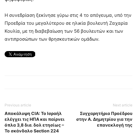
Η συνεδρίαση ξεκίνησε γύρω στις 4 το απόγευμα, υπό την
Προεδρία του μεγαλύτερου σε ηλικία βουλευτή Ζαχαρία
Κουλία, με τη διαβεβαίωση των 56 βουλευτών και των
αντιπροσώπων των θρησκευτικών ομάδων.
Previous article
Next article
Αποκάλυψη CIA: Το Ισραήλ
Συγχαρητήρια Προέδρου
ελέγχει τις ΗΠΑ και παίρνει
στην Α. Δημητρίου για την
όπλα 3,8 δισ. δολ ετησίως –
επανεκλογή της
Το σκάνδαλο Section 224