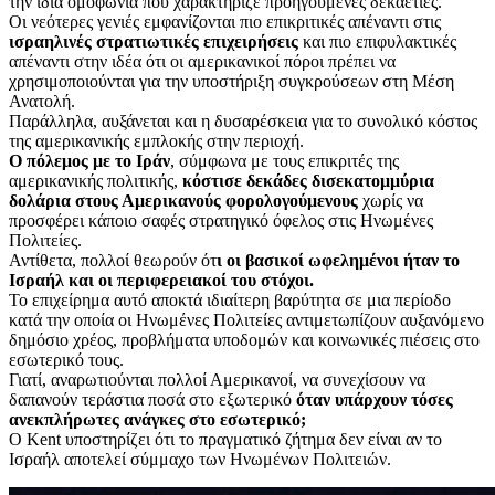
την ίδια ομοφωνία που χαρακτήριζε προηγούμενες δεκαετίες.
Οι νεότερες γενιές εμφανίζονται πιο επικριτικές απέναντι στις
ισραηλινές στρατιωτικές επιχειρήσεις
και πιο επιφυλακτικές
απέναντι στην ιδέα ότι οι αμερικανικοί πόροι πρέπει να
χρησιμοποιούνται για την υποστήριξη συγκρούσεων στη Μέση
Ανατολή.
Παράλληλα, αυξάνεται και η δυσαρέσκεια για το συνολικό κόστος
της αμερικανικής εμπλοκής στην περιοχή.
Ο πόλεμος με το Ιράν
, σύμφωνα με τους επικριτές της
αμερικανικής πολιτικής,
κόστισε δεκάδες δισεκατομμύρια
δολάρια στους Αμερικανούς φορολογούμενους
χωρίς να
προσφέρει κάποιο σαφές στρατηγικό όφελος στις Ηνωμένες
Πολιτείες.
Αντίθετα, πολλοί θεωρούν ότ
ι οι βασικοί ωφελημένοι ήταν το
Ισραήλ και οι περιφερειακοί του στόχοι.
Το επιχείρημα αυτό αποκτά ιδιαίτερη βαρύτητα σε μια περίοδο
κατά την οποία οι Ηνωμένες Πολιτείες αντιμετωπίζουν αυξανόμενο
δημόσιο χρέος, προβλήματα υποδομών και κοινωνικές πιέσεις στο
εσωτερικό τους.
Γιατί, αναρωτιούνται πολλοί Αμερικανοί, να συνεχίσουν να
δαπανούν τεράστια ποσά στο εξωτερικό
όταν υπάρχουν τόσες
ανεκπλήρωτες ανάγκες στο εσωτερικό;
Ο Kent υποστηρίζει ότι το πραγματικό ζήτημα δεν είναι αν το
Ισραήλ αποτελεί σύμμαχο των Ηνωμένων Πολιτειών.