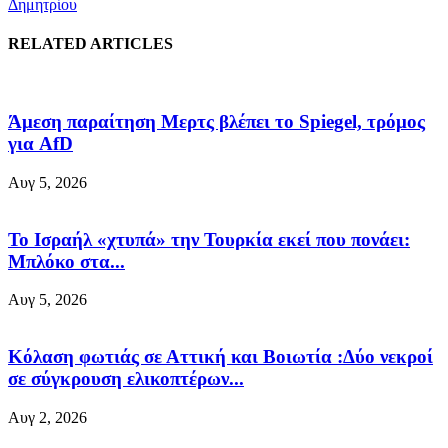
Δημητρίου
RELATED ARTICLES
Άμεση παραίτηση Mερτς βλέπει το Spiegel, τρόμος
για AfD
Αυγ 5, 2026
Το Ισραήλ «χτυπά» την Τουρκία εκεί που πονάει:
Μπλόκο στα...
Αυγ 5, 2026
Κόλαση φωτιάς σε Αττική και Βοιωτία :Δύο νεκροί
σε σύγκρουση ελικοπτέρων...
Αυγ 2, 2026