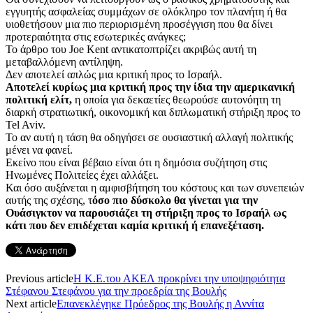
εγγυητής ασφαλείας συμμάχων σε ολόκληρο τον πλανήτη ή θα
υιοθετήσουν μια πιο περιορισμένη προσέγγιση που θα δίνει
προτεραιότητα στις εσωτερικές ανάγκες;
Το άρθρο του Joe Kent αντικατοπτρίζει ακριβώς αυτή τη
μεταβαλλόμενη αντίληψη.
Δεν αποτελεί απλώς μια κριτική προς το Ισραήλ.
Αποτελεί κυρίως μια κριτική προς την ίδια την αμερικανική
πολιτική ελίτ,
η οποία για δεκαετίες θεωρούσε αυτονόητη τη
διαρκή στρατιωτική, οικονομική και διπλωματική στήριξη προς το
Tel Aviv.
Το αν αυτή η τάση θα οδηγήσει σε ουσιαστική αλλαγή πολιτικής
μένει να φανεί.
Εκείνο που είναι βέβαιο είναι ότι η δημόσια συζήτηση στις
Ηνωμένες Πολιτείες έχει αλλάξει.
Και όσο αυξάνεται η αμφισβήτηση του κόστους και των συνεπειών
αυτής της σχέσης, τ
όσο πιο δύσκολο θα γίνεται για την
Ουάσιγκτον να παρουσιάζει τη στήριξη προς το Ισραήλ ως
κάτι που δεν επιδέχεται καμία κριτική ή επανεξέταση.
Previous article
Η Κ.Ε.του ΑΚΕΛ προκρίνει την υποψηφιότητα
Στέφανου Στεφάνου για την προεδρία της Βουλής
Next article
Επανεκλέγηκε Πρόεδρος της Βουλής η Αννίτα