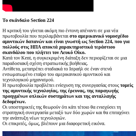
Το σκάνδαλο Section 224
Η κριτική του γίνεται ακόμη πιο έντονη απέναντι σε μια νέα
πρωτοβουλία που περιλαμβάνεται
στο αμερικανικό νομοσχέδιο
αμυντικών δαπανών και είναι γνωστή ως Section 224, που για
πολλούς στις ΗΠΑ αποκτά χαρακτηριστικά τεράστιου
σκανδάλου που πλήττει τον Λευκό Οίκο.
Κατά τον Kent, η συγκεκριμένη διάταξη δεν περιορίζεται σε μια
παραδοσιακή σχέση στρατιωτικής βοήθειας.
Αντίθετα, μετατρέπει σταδιακά το Ισραήλ σε έναν στενά
ενσωματωμένο εταίρο του αμερικανικού αμυντικού και
τεχνολογικού μηχανισμού.
Η πρωτοβουλία προβλέπει ενίσχυση της συνεργασίας στους
τομείς
της αμυντικής τεχνολογίας, της έρευνας, της παραγωγής
προηγμένων οπλικών συστημάτων και της ανταλλαγής
δεδομένων.
Οι υποστηρικτές της θεωρούν ότι κάτι τέτοιο θα ενισχύσει τη
στρατηγική συνεργασία μεταξύ των δύο χωρών και θα επιταχύνει
την ανάπτυξη νέων τεχνολογιών.
Οι επικριτές, όμως, βλέπουν μια διαφορετική εικόνα.