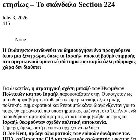
ετησίως – Το σκάνδαλο Section 224
Ιούν 3, 2026
415
None
H Ουάσιγκτον κινδυνεύει να δημιουργήσει ένα προηγούμενο
όπου μια ξένη χώρα, όπως το Ισραήλ, αποκτά βαθμό επιρροής
στο αμερικανικό αμυντικό σύστημα που καμία άλλη σύμμαχος
χώρα δεν διαθέτει
Για δεκαετίες
, η στρατηγική σχέση μεταξύ των Ηνωμένων
Πολιτειών και του Ισραήλ
παρουσιαζόταν στην Ουάσιγκτον ως
μια αδιαμφισβήτητη σταθερά της αμερικανικής εξωτερικής
πολιτικής. Δημοκρατικοί και Ρεπουμπλικάνοι διαγωνίζονταν για το
ποιος θα εμφανιστεί πιο υποστηρικτικός απέναντι στο Tel Aviv ενώ
οποιαδήποτε αμφισβήτηση της στρατιωτικής βοήθειας προς
το
Ισραήλ θεωρούνταν σχεδόν πολιτική αυτοκτονία.
Σήμερα, όμως, αυτή η εικόνα αρχίζει να αλλάζει.
Ο Joe Kent, πρώην αξιωματικός των ειδικών δυνάμεων των
ΗΠΑ, στέλεχος της CIA και πολιτικός σχολιαστής
, υποστηρίζει