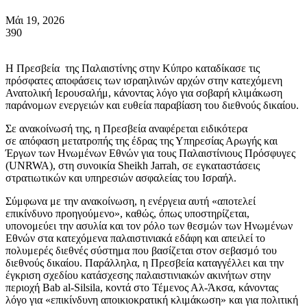
Μάι 19, 2026
390
Η Πρεσβεία της Παλαιστίνης στην Κύπρο καταδίκασε τις
πρόσφατες αποφάσεις των ισραηλινών αρχών στην κατεχόμενη
Ανατολική Ιερουσαλήμ, κάνοντας λόγο για σοβαρή κλιμάκωση
παράνομων ενεργειών και ευθεία παραβίαση του διεθνούς δικαίου.
Σε ανακοίνωσή της, η Πρεσβεία αναφέρεται ειδικότερα
σε απόφαση μετατροπής της έδρας της Υπηρεσίας Αρωγής και
Έργων των Ηνωμένων Εθνών για τους Παλαιστίνιους Πρόσφυγες
(UNRWA), στη συνοικία Sheikh Jarrah, σε εγκαταστάσεις
στρατιωτικών και υπηρεσιών ασφαλείας του Ισραήλ.
Σύμφωνα με την ανακοίνωση, η ενέργεια αυτή «αποτελεί
επικίνδυνο προηγούμενο», καθώς, όπως υποστηρίζεται,
υπονομεύει την ασυλία και τον ρόλο των θεσμών των Ηνωμένων
Εθνών στα κατεχόμενα παλαιστινιακά εδάφη και απειλεί το
πολυμερές διεθνές σύστημα που βασίζεται στον σεβασμό του
διεθνούς δικαίου. Παράλληλα, η Πρεσβεία καταγγέλλει και την
έγκριση σχεδίου κατάσχεσης παλαιστινιακών ακινήτων στην
περιοχή Bab al-Silsila, κοντά στο Τέμενος Αλ-Άκσα, κάνοντας
λόγο για «επικίνδυνη αποικιοκρατική κλιμάκωση» και για πολιτική