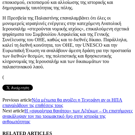
εποικισμού, εκτοπισμού και αλλοίωσης της ιστορικής και
δημογραφικής ταυτότητας της πόλης.
Η Πρεσβεία της Παλαιστίνης επαναλαμβάνει ότι όλες οι
μονομερείς ισραηλινές ενέργειες στην κατεχόμενη Ανατολική
Ιερουσαλήμ «στερούνται νομικής ισχύος», επικαλούμενη σχετικά
ψηφίσματα του Συμβουλίου Ασφαλείας και της Γενικής
Συνέλευσης του ΟΗΕ, καθώς και το διεθνές δίκαιο. Παράλληλα,
καλεί τη διεθνή κοινότητα, τον ΟΗΕ, την UNESCO και την
Ευρωπαϊκή Ένωση να αναλάβουν άμεση δράση για την προστασία
των διεθνών θεσμών, της πολιτιστικής και θρησκευτικής
κληρονομιάς της Ιερουσαλήμ και των δικαιωμάτων του
παλαιστινιακού λαού.
(
Previous article
Νέα μέτωπα θα ανοίξει η Τεχεράνη αν οι ΗΠΑ
επαναλάβουν τις επιθέσεις τους
Next article
Η «σφυρίχτρα θανάτου» των Αζτέκων – Οι επιστήμονες
ανακάλυψαν τον πιο τρομακτικό ήχο στην ιστορία της
ανθρωπότητας
RELATED ARTICLES