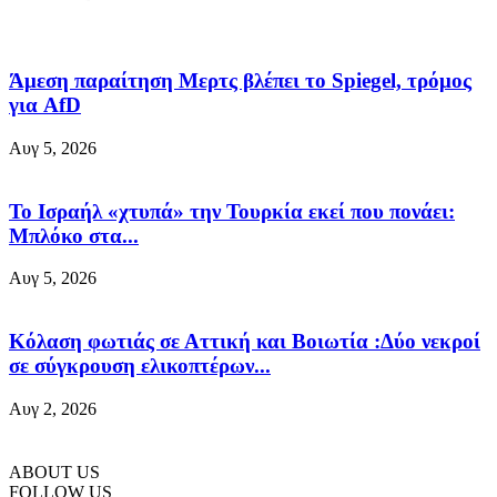
Άμεση παραίτηση Mερτς βλέπει το Spiegel, τρόμος
για AfD
Αυγ 5, 2026
Το Ισραήλ «χτυπά» την Τουρκία εκεί που πονάει:
Μπλόκο στα...
Αυγ 5, 2026
Κόλαση φωτιάς σε Αττική και Βοιωτία :Δύο νεκροί
σε σύγκρουση ελικοπτέρων...
Αυγ 2, 2026
ABOUT US
FOLLOW US