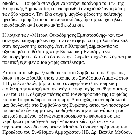
δικαίου. Η Τουρκία συνεχίζει να κατέχει παράνομα το 37% της
Κυπριακής Δημοκρατίας και να προωθεί ανοιχτά πλέον τη λύση
των δύο κρατών. Την ίδια στιγμή, μεγάλο μέρος της πολιτικής
ηγεσίας περιορίζεται σε μια πολιτική διαχείρισης και χαμηλών
προσδοκιών αντί ουσιαστικής διεκδίκησης.
Η λογική των «Μέτρων Οικοδόμησης Εμπιστοσύνης» και των
συνεχών υποχωρήσεων όχι μόνο δεν έφερε λύση, αλλά συνέβαλε
στην παγίωση της κατοχής. Αντί η Κυπριακή Δημοκρατία να
αξιοποιήσει τη θέση της στην Ευρωπαϊκή Ένωση για να
δημιουργήσει πολιτικό κόστος στην Τουρκία, συχνά επιλέγεται μια
πολιτική εξευμενισμού χωρίς αποτέλεσμα.
Αυτό αποτυπώθηκε ξεκάθαρα και στο Συμβούλιο της Ευρώπης,
όπου η πρωτοβουλία της επιτροπής του Συνδέσμου Αμμοχώστου
ΗΒ για ένα σαφές ψήφισμα που αναφερόταν στην τουρκική
εισβολή, την κατοχή και την ανάγκη εφαρμογής του Ψηφίσματος
550 του ΟΗΕ δέχθηκε πιέσεις από τον εκπρόσωπο της Τουρκίας
και τον Τουρκοκύπριο παρατηρητή. Δυστυχώς, οι αντιπρόσωποί
μας βουλευτές στο Συμβούλιο της Ευρώπης, αυτοί των τεσσάρων
παραδοσιακών κομμάτων, αποδέχθηκαν την αποδυνάμωση του
αρχικού κειμένου, οδηγώντας προσωρινά το ψήφισμα σε μια
νερόβραστη προσέγγιση περί «δικοινοτικών σχέσεων» και
περισσότερων οδοφραγμάτων. Μετά από έντονη παρέμβαση του
Προέδρου του Συνδέσμου Αμμοχώστου ΗΒ, Δρ. Βασίλη Μαύρου,