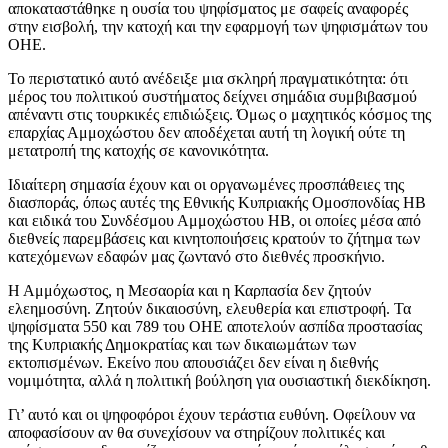
αποκαταστάθηκε η ουσία του ψηφίσματος με σαφείς αναφορές
στην εισβολή, την κατοχή και την εφαρμογή των ψηφισμάτων του
ΟΗΕ.
Το περιστατικό αυτό ανέδειξε μια σκληρή πραγματικότητα: ότι
μέρος του πολιτικού συστήματος δείχνει σημάδια συμβιβασμού
απέναντι στις τουρκικές επιδιώξεις. Όμως ο μαχητικός κόσμος της
επαρχίας Αμμοχώστου δεν αποδέχεται αυτή τη λογική ούτε τη
μετατροπή της κατοχής σε κανονικότητα.
Ιδιαίτερη σημασία έχουν και οι οργανωμένες προσπάθειες της
διασποράς, όπως αυτές της Εθνικής Κυπριακής Ομοσπονδίας ΗΒ
και ειδικά του Συνδέσμου Αμμοχώστου ΗΒ, οι οποίες μέσα από
διεθνείς παρεμβάσεις και κινητοποιήσεις κρατούν το ζήτημα των
κατεχόμενων εδαφών μας ζωντανό στο διεθνές προσκήνιο.
Η Αμμόχωστος, η Μεσαορία και η Καρπασία δεν ζητούν
ελεημοσύνη. Ζητούν δικαιοσύνη, ελευθερία και επιστροφή. Τα
ψηφίσματα 550 και 789 του ΟΗΕ αποτελούν ασπίδα προστασίας
της Κυπριακής Δημοκρατίας και των δικαιωμάτων των
εκτοπισμένων. Εκείνο που απουσιάζει δεν είναι η διεθνής
νομιμότητα, αλλά η πολιτική βούληση για ουσιαστική διεκδίκηση.
Γι’ αυτό και οι ψηφοφόροι έχουν τεράστια ευθύνη. Οφείλουν να
αποφασίσουν αν θα συνεχίσουν να στηρίζουν πολιτικές και