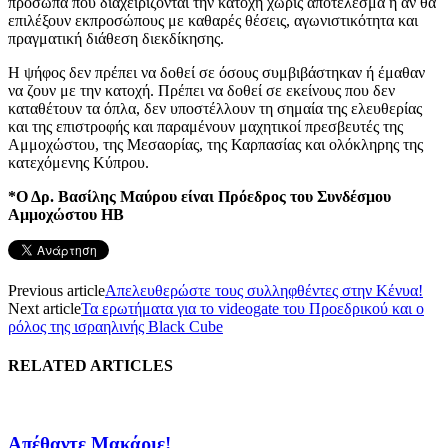
πρόσωπα που διαχειρίζονται την κατοχή χωρίς αποτέλεσμα ή αν θα
επιλέξουν εκπροσώπους με καθαρές θέσεις, αγωνιστικότητα και
πραγματική διάθεση διεκδίκησης.
Η ψήφος δεν πρέπει να δοθεί σε όσους συμβιβάστηκαν ή έμαθαν
να ζουν με την κατοχή. Πρέπει να δοθεί σε εκείνους που δεν
καταθέτουν τα όπλα, δεν υποστέλλουν τη σημαία της ελευθερίας
και της επιστροφής και παραμένουν μαχητικοί πρεσβευτές της
Αμμοχώστου, της Μεσαορίας, της Καρπασίας και ολόκληρης της
κατεχόμενης Κύπρου.
*Ο Δρ. Βασίλης Μαύρου είναι Πρόεδρος του Συνδέσμου
Αμμοχώστου ΗΒ
Previous article
Απελευθερώστε τους συλληφθέντες στην Κένυα!
Next article
Τα ερωτήματα για το videogate του Προεδρικού και ο
ρόλος της ισραηλινής Black Cube
RELATED ARTICLES
Απέθαντε Μακάριε!