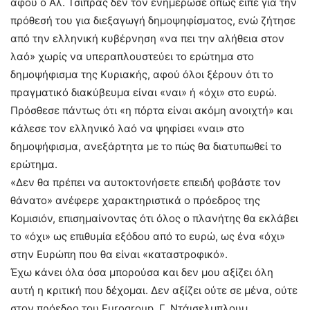
αφού ο Αλ. Τσίπρας δεν τον ενημέρωσε όπως είπε για την
πρόθεσή του για διεξαγωγή δημοψηφίσματος, ενώ ζήτησε
από την ελληνική κυβέρνηση «να πει την αλήθεια στον
λαό» χωρίς να υπεραπλουστεύει το ερώτημα στο
δημοψήφισμα της Κυριακής, αφού όλοι ξέρουν ότι το
πραγματικό διακύβευμα είναι «ναι» ή «όχι» στο ευρώ.
Πρόσθεσε πάντως ότι «η πόρτα είναι ακόμη ανοιχτή» και
κάλεσε τον ελληνικό λαό να ψηφίσει «ναι» στο
δημοψήφισμα, ανεξάρτητα με το πώς θα διατυπωθεί το
ερώτημα.
«Δεν θα πρέπει να αυτοκτονήσετε επειδή φοβάστε τον
θάνατο» ανέφερε χαρακτηριστικά ο πρόεδρος της
Κομισιόν, επισημαίνοντας ότι όλος ο πλανήτης θα εκλάβει
το «όχι» ως επιθυμία εξόδου από το ευρώ, ως ένα «όχι»
στην Ευρώπη που θα είναι «καταστροφικό».
Έχω κάνει όλα όσα μπορούσα και δεν μου αξίζει όλη
αυτή η κριτική που δέχομαι. Δεν αξίζει ούτε σε μένα, ούτε
στον πρόεδρο του Eurogroup, Γ. Ντάισελμπλουμ,