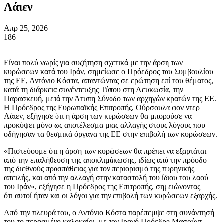
Λάιεν
Απρ 25, 2026
186
Είναι πολύ νωρίς για συζήτηση σχετικά με την άρση των
κυρώσεων κατά του Ιράν, σημείωσε ο Πρόεδρος του Συμβουλίου
της ΕΕ, Αντόνιο Κόστα, απαντώντας σε ερώτηση επί του θέματος,
κατά τη διάρκεια συνέντευξης Τύπου στη Λευκωσία, την
Παρασκευή, μετά την Άτυπη Σύνοδο των αρχηγών κρατών της ΕΕ.
Η Πρόεδρος της Ευρωπαϊκής Επιτροπής, Ούρσουλα φον ντερ
Λάιεν, εξήγησε ότι η άρση των κυρώσεων θα μπορούσε να
προκύψει μόνο ως αποτέλεσμα μιας αλλαγής στους λόγους που
οδήγησαν τα θεσμικά όργανα της ΕΕ στην επιβολή των κυρώσεων.
«Πιστεύουμε ότι η άρση των κυρώσεων θα πρέπει να εξαρτάται
από την επαλήθευση της αποκλιμάκωσης, ιδίως από την πρόοδο
της διεθνούς προσπάθειας για τον περιορισμό της πυρηνικής
απειλής, και από την αλλαγή στην καταστολή του ίδιου του λαού
του Ιράν», εξήγησε η Πρόεδρος της Επιτροπής, σημειώνοντας
ότι αυτοί ήταν και οι λόγοι για την επιβολή των κυρώσεων εξαρχής.
Από την πλευρά του, ο Αντόνιο Κόστα παρέπεμψε στη συνάντησή
του το περασμένο καλοκαίρι, με τον Ιρανό Πρόεδρο Μασούντ