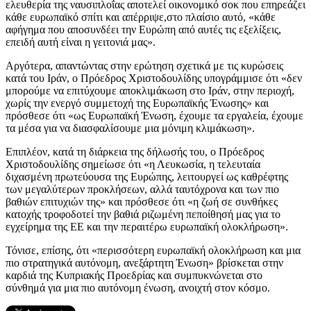
ελευθερία της ναυσιπλοΐας αποτελεί οικονομικό σοκ που επηρεάζει
κάθε ευρωπαϊκό σπίτι και απέρριψε,στο πλαίσιο αυτό, «κάθε
αφήγημα που αποσυνδέει την Ευρώπη από αυτές τις εξελίξεις,
επειδή αυτή είναι η γειτονιά μας».
Αργότερα, απαντώντας στην ερώτηση σχετικά με τις κυρώσεις
κατά του Ιράν, ο Πρόεδρος Χριστοδουλίδης υπογράμμισε ότι «δεν
μπορούμε να επιτύχουμε αποκλιμάκωση στο Ιράν, στην περιοχή,
χωρίς την ενεργό συμμετοχή της Ευρωπαϊκής Ένωσης» και
πρόσθεσε ότι «ως Ευρωπαϊκή Ένωση, έχουμε τα εργαλεία, έχουμε
τα μέσα για να διασφαλίσουμε μια μόνιμη κλιμάκωση».
Επιπλέον, κατά τη διάρκεια της δήλωσής του, ο Πρόεδρος
Χριστοδουλίδης σημείωσε ότι «η Λευκωσία, η τελευταία
διχασμένη πρωτεύουσα της Ευρώπης, λειτουργεί ως καθρέφτης
των μεγαλύτερων προκλήσεων, αλλά ταυτόχρονα και των πιο
βαθιών επιτυχιών της» και πρόσθεσε ότι «η ζωή σε συνθήκες
κατοχής τροφοδοτεί την βαθιά ριζωμένη πεποίθησή μας για το
εγχείρημα της ΕΕ και την περαιτέρω ευρωπαϊκή ολοκλήρωση».
Τόνισε, επίσης, ότι «περισσότερη ευρωπαϊκή ολοκλήρωση και μια
πιο στρατηγικά αυτόνομη, ανεξάρτητη Ένωση» βρίσκεται στην
καρδιά της Κυπριακής Προεδρίας και συμπυκνώνεται στο
σύνθημά για μια πιο αυτόνομη ένωση, ανοιχτή στον κόσμο.