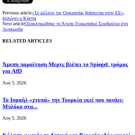
Previous article
«Το μέλλον της Ουκρανίας βρίσκεται στην ΕΕ»,
δηλώνει ο Κόστα
Next article
Ολοκληρώθηκε το Άτυπο Ευρωπαϊκό Συμβούλιο στη
Λευκωσία
RELATED ARTICLES
Άμεση παραίτηση Mερτς βλέπει το Spiegel, τρόμος
για AfD
Αυγ 5, 2026
Το Ισραήλ «χτυπά» την Τουρκία εκεί που πονάει:
Μπλόκο στα...
Αυγ 5, 2026