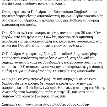
του διεθνούς δικαίου», τόνισε ο κ. Κόστα.
Όπως σημείωσε ο Πρόεδρος του Ευρωπαϊκού Συμβουλίου, οι
προτεραιότητες είναι η αποκατάσταση της ελευθερίας ναυσιπλοΐας
στα στενά του Ορμούζ, η εργασία προς μια σταθερή και διαρκή
κατάπαυση του πυρός.
Ο κ. Κόστα ανέφερε, ακόμα, ότι ένας συνασπισμός 50 και πλέον
χωρών, υπό την ηγεσία της Γαλλίας, προετοιμάζει αμυντική
αποστολή για την αποκατάσταση της ελευθερίας ναυσιπλοΐας στα
στενά του Ορμούζ, όταν το επιτρέψουν οι συνθήκες.
Ο Πρόεδρος Δημοκρατίας, Νίκος Χριστοδουλίδης, αναφέρθηκε
επίσης στην κατάσταση στη Μέση Ανατολή, στη δήλωσή του,
σημειώνοντας ότι κατά τις συνεδριάσεις της Συνόδου συζητήθηκε
το το πώς η ΕΕ ανταποκρίνεται για την αποκλιμάκωση, για διαρκή
ειρήνη και για τη διασφάλιση της ελευθερίας της ναυσιπλοΐας.
«Οι εξελίξεις στην περιοχή μας μάς υπενθυμίζουν ότι σε έναν
διασυνδεδεμένο κόσμο, δεν υπάρχει κρίση που να μην μας
αφορά», είπε ο Πρόεδρος, ενώ πρόσθεσε πως η περιοχή της Μέσης
Ανατολής είναι ζωτικής σημασίας για την ΕΕ, κάτι στο οποίο
συμφώνησαν όλοι οι Σύνεδροι, όπως είπε.
Σημείωσε ότι η διαταραχή στις θαλάσσιες οδούς και στην