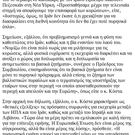
Πεζεσκιάν στη Νέα Υόρκη. «Προσπαθήσαμε μέχρι την τελευταία
στιγμή να αποφύγουμε την επαναφορά των κυρώσεων», είπε,
«δυστυχώς, όμως, το Ιράν δεν έκανε ό,τι χρειαζόταν για να
διασφαλίσει στη διεθνή κοινότητα ότι δεν θα έχει ποτέ πυρηνικά
όπλα».
Σημείωσε, εξάλλου, ότι προβληματισμό γεννά και η φύση του
καθεστώτος στο Ιράν, καθώς και η βία εναντίον του λαού του.
«Νομίζω ότι είναι πολύ νωρίς για να μιλήσουμε για τις
κυρώσεις, αλλά φυσικά ευχόμαστε η εκεχειρία να διαρκέσει και να
ανοίξει ο χώρος για διπλωματία, και η διπλωματία να
αντιμετωπίσει τα βασικά ζητήματα», συνέχισε ο Πρόεδρος του
Συμβουλίου, επισημαίνοντας ότι τα βασικά ζητήματα δεν είναι
μόνο το πυρηνικό πρόγραμμα, αλλά επίσης το ζήτημα των
βαλλιστικών πυραύλων και ο τερματισμός της υποστήριξης των
εταίρων τους στην περιοχή «οι οποίοι αποσταθεροποιούν την
περιοχή και απειλούν και την Ευρώπη», όπως είπε ο κ. Κόστα.
Στην αρχική του δήλωση, εξάλλου, ο κ. Κόστα χαρακτήρισε ως
«θετικές εξελίξεις» τις πρόσφατες συμφωνίες για εκεχειρία μεταξύ
των ΗΠΑ και του Ιράν, καθώς και μεταξύ του Ισραήλ και του
Λιβάνου. «Τώρα όλα τα μέρη πρέπει να εμπλακούν με καλή πίστη
για την επίτευξη ειρήνης. Η Ευρωπαϊκή Ένωση δεν είναι μέρος της
σύγκρουσης, αλλά θα είναι μέρος της λύσης», πρόσθεσε. «Η
πραγματική ειρήνη μπορεί να επιτευχθεί μόνο με την υπεράσπιση