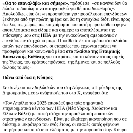
«Θα το επαναλάβω και σήμερα»
, πρόσθεσε, «σε κανένα δεν θα
δώσω το δικαίωμα να κατηγορηθώ για θέματα διαφθοράς».
Ακολούθως είπε ότι «η προσπάθεια για προσέλκυση επενδύσεων
ξεκίνησε από την πρώτη ημέρα και θα τη συνεχίσω διότι είναι προς
όφελος της χώρας μας και χαίρομαι που αυτή η προσπάθεια φέρνει
αποτελέσματα και είδαμε και σήμερα τα αποτελέσματα της
επίσκεψης μου στις
ΗΠΑ
με την ανακοίνωση αμερικανικών
επενδύσεων στη χώρα μας». Πρόσθεσε δε ότι «μέσα στο πλαίσιο
αυτών των επενδύσεων, οι εταιρείες που έρχονται πρέπει να
προσφέρουν και κοινωνικά μέσα
στο πλαίσιο της Εταιρικής
Κοινωνικής Ευθύνης
για το κράτος και το κάνουν στους τομείς
της Υγείας, του κράτους πρόνοιας, της Άμυνας και σε πολλούς
άλλους τομείς».
Πάνω από όλα η Κύπρος
Σε συνέχεια των δηλώσεών του στη Λάρνακα, ο Πρόεδρος της
Δημοκρατίας μέσω ανάρτησής του στο Χ, αναφέρει ότι:
«Τον Απρίλιο του 2025 επισκέφθηκα τρία σημαντικά
επιχειρηματικά κέντρα των ΗΠΑ (Νέα Υόρκη, Χιούστον και
Σίλικον Βάλεϊ) με σαφή στόχο την προσέλκυση ποιοτικών
στρατηγικών επενδύσεων. Είναι με ιδιαίτερη ικανοποίηση που σε
διάστημα μικρότερο του ενός έτους, οι επαφές αυτές φέρνουν
μετρήσιμα και απτά αποτελέσματα, με την παρουσία στην Κύπρο