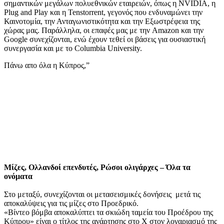
σημαντικών μεγάλων πολυεθνικών εταιρειών, όπως η NVIDIA, η
Plug and Play και η Tenstorrent, γεγονός που ενδυναμώνει την
Καινοτομία, την Ανταγωνιστικότητα και την Εξωστρέφεια της
χώρας μας. Παράλληλα, οι επαφές μας με την Amazon και την
Google συνεχίζονται, ενώ έχουν τεθεί οι βάσεις για ουσιαστική
συνεργασία και με το Columbia University.
Πάνω απο όλα η Κύπρος,”
Μίζες, Ολλανδοί επενδυτές, Ρώσοι ολιγάρχες – Όλα τα
ονόματα
Στο μεταξύ, συνεχίζονται οι μετασεισμικές δονήσεις μετά τις
αποκαλύψεις για τις μίζες στο Προεδρικό.
«Βίντεο βόμβα αποκαλύπτει τα σκιώδη ταμεία του Προέδρου της
Κύπρου» είναι ο τίτλος της ανάρτησης στο Χ στον λογαριασμό της