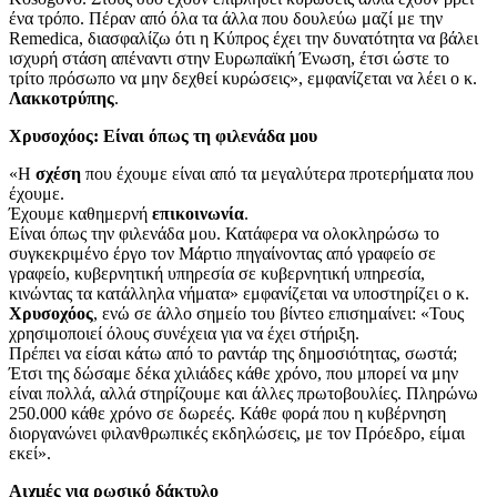
ένα τρόπο. Πέραν από όλα τα άλλα που δουλεύω μαζί με την
Remedica, διασφαλίζω ότι η Κύπρος έχει την δυνατότητα να βάλει
ισχυρή στάση απέναντι στην Ευρωπαϊκή Ένωση, έτσι ώστε το
τρίτο πρόσωπο να μην δεχθεί κυρώσεις», εμφανίζεται να λέει ο κ.
Λακκοτρύπης
.
Χρυσοχόος: Είναι όπως τη φιλενάδα μου
«Η
σχέση
που έχουμε είναι από τα μεγαλύτερα προτερήματα που
έχουμε.
Έχουμε καθημερνή
επικοινωνία
.
Είναι όπως την φιλενάδα μου. Κατάφερα να ολοκληρώσω το
συγκεκριμένο έργο τον Μάρτιο πηγαίνοντας από γραφείο σε
γραφείο, κυβερνητική υπηρεσία σε κυβερνητική υπηρεσία,
κινώντας τα κατάλληλα νήματα» εμφανίζεται να υποστηρίζει ο κ.
Χρυσοχόος
, ενώ σε άλλο σημείο του βίντεο επισημαίνει: «Τους
χρησιμοποιεί όλους συνέχεια για να έχει στήριξη.
Πρέπει να είσαι κάτω από το ραντάρ της δημοσιότητας, σωστά;
Έτσι της δώσαμε δέκα χιλιάδες κάθε χρόνο, που μπορεί να μην
είναι πολλά, αλλά στηρίζουμε και άλλες πρωτοβουλίες. Πληρώνω
250.000 κάθε χρόνο σε δωρεές. Κάθε φορά που η κυβέρνηση
διοργανώνει φιλανθρωπικές εκδηλώσεις, με τον Πρόεδρο, είμαι
εκεί».
Αιχμές για ρωσικό δάκτυλο