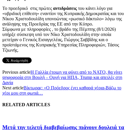
Το προεδρικό στις πρώτες
αντιδράσεις
του κάνει λόγο για
«υβριδική επίθεση» εναντίον της Κυπριακής Δημοκρατίας και του
Νίκου Χριστοδουλίδη υπονοώντας «ρωσικό δάκτυλο» λόγω της
ανάληψης της Προεδρίας της ΕΕ από την Κύπρο.
Σύμφωνα με πληροφορίες , το βράδυ της Πέμπτης (8/1/2026)
υπήρξε σύσκεψη υπό τον Νίκο Χριστοδουλίδη στην οποία
μετείχαν ο Γενικός Εισαγγελέας, Γιώργος Σαββίδης και ο
προϊστάμενος της Κυπριακής Υπηρεσίας Πληροφοριών, Τάσος
Τζιωνής.
Previous article
Η Γαλλία έτοιμη να φύγει από το ΝΑΤΟ, θα γίνει
ψηφοφορία στη Βουλή – Οργή για ΗΠΑ, Trump και απειλές στη
Δανία
Next article
Βίκτωρας: «Ο Πρόεδρος έχει καθαρά χέρια-Βάζω το
χέρι μου στη φωτιά…
RELATED ARTICLES
Μετά την τελετή διαβεβαίωσης πιάνουν δουλειά τα