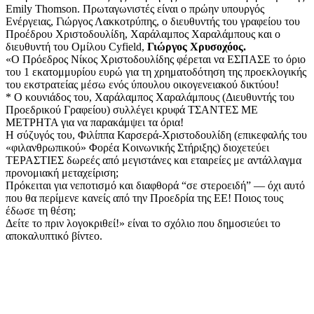
Emily Thomson. Πρωταγωνιστές είναι ο πρώην υπουργός
Ενέργειας, Γιώργος Λακκοτρύπης, ο διευθυντής του γραφείου του
Προέδρου Χριστοδουλίδη, Χαράλαμπος Χαραλάμπους και ο
διευθυντή του Ομίλου Cyfield,
Γιώργος Χρυσοχόος.
«Ο Πρόεδρος Νίκος Χριστοδουλίδης φέρεται να ΕΣΠΑΣΕ το όριο
του 1 εκατομμυρίου ευρώ για τη χρηματοδότηση της προεκλογικής
του εκστρατείας μέσω ενός ύπουλου οικογενειακού δικτύου!
* Ο κουνιάδος του, Χαράλαμπος Χαραλάμπους (Διευθυντής του
Προεδρικού Γραφείου) συλλέγει κρυφά ΤΣΑΝΤΕΣ ΜΕ
ΜΕΤΡΗΤΑ για να παρακάμψει τα όρια!
Η σύζυγός του, Φιλίππα Καρσερά-Χριστοδουλίδη (επικεφαλής του
«φιλανθρωπικού» Φορέα Κοινωνικής Στήριξης) διοχετεύει
ΤΕΡΑΣΤΙΕΣ δωρεές από μεγιστάνες και εταιρείες με αντάλλαγμα
προνομιακή μεταχείριση;
Πρόκειται για νεποτισμό και διαφθορά “σε στεροειδή” — όχι αυτό
που θα περίμενε κανείς από την Προεδρία της ΕΕ! Ποιος τους
έδωσε τη θέση;
Δείτε το πριν λογοκριθεί!» είναι το σχόλιο που δημοσιεύει το
αποκαλυπτικό βίντεο.