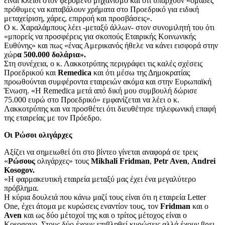
είναι κλειδί στον φερόμενο μηχανισμό και ότι υπάρχουν «ομάδες
πρόθυμες να καταβάλουν χρήματα στο Προεδρικό για ειδική
μεταχείριση, χάρες, επιρροή και προσβάσεις».
Ο κ. Χαραλάμπους λέει -μεταξύ άλλων- στον συνομιλητή του ότι
«μπορείς να προσφέρεις για σκοπούς Εταιρικής Κοινωνικής
Ευθύνης» και πως «ένας Αμερικανός ήθελε να κάνει εισφορά στην
χώρ
α 500.000 δολάρια».
Στη συνέχεια, ο κ. Λακκοτρύπης περιγράφει τις καλές σχέσεις
Προεδρικού και
Remedica
και ότι μέσω της Δημοκρατίας
προωθούνται συμφέροντα εταιρειών ακόμα και στην Ευρωπαϊκή
Ένωση. «Η Remedica μετά από δική μου συμβουλή δώρισε
75.000 ευρώ στο Προεδρικό» εμφανίζεται να λέει ο κ.
Λακκοτρύπης και να προσθέτει ότι διευθέτησε τηλεφωνική επαφή
της εταιρείας με τον Πρόεδρο.
Οι Ρώσοι ολιγάρχες
Αξίζει να σημειωθεί ότι στο βίντεο γίνεται αναφορά σε τρεις
«
Ρώσους
ολιγάρχες» τους
Mikhali Fridman
,
Petr Aven
,
Andrei
Kosogov.
«Η φαρμακευτική εταιρεία μεταξύ μας έχει ένα μεγαλύτερο
πρόβλημα.
Η κύρια δουλειά που κάνω μαζί τους είναι ότι η εταιρεία Letter
One, έχει άτομα με κυρώσεις εναντίον τους, τον
Fridman
και ο
Aven
και ως δύο μέτοχοί της και ο τρίτος μέτοχος είναι ο
Kosogovo. Στους δύο έχουν επιβληθεί κυρώσεις αλλά έχουν βρει