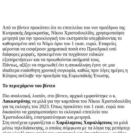
Από το βίντεο προκύπτει ότι το επιτελείου του νυν προέδρου της
Κυπριακής Δημοκρατίας, Νίκου Χριστοδουλίδη, χρησιμοποίησε
μετρητά για την προεκλογική του εκστρατεία υπερβαίνοντας το
καθορισμένο από το Νόμο όριο του 1 εκατ. ευρώ. Εταιρείες
φέρονται να εισφέρουν χρηματικά ποσά στο Προεδρικό υπό
διάφορες μορφές, προκειμένου να τυγχάνουν ειδικών
εξυπηρετήσεων και να προωθούνται αιτήματά τους.
Πάντως, αξίζει να σημειωθεί ότι η αποκάλυψη έγινε σε μια
ιδιαίτερα ευαίσθητη χρονική συγκυρία, καθώς πριν λίγες ημέρες η
Κύπρος ανέλαβε την προεδρία της Ευρωπαϊκής Ένωσης.
Το περιεχόμενο του βίντεο
Πιο αναλυτικά, λοιπόν, στο βίντεο, αρχικά εμφανίστηκε ο κ.
Λακκοτρύπης
να μιλά για την καμπάνια του Νίκου Χριστοδουλίδη
για τις εκλογές του 2023. Όπως προκύπτει του 1 εκατ. ευρώ που
δικαιούτο να χρησιμοποιήσει το εκλογικό επιτελείο του
Χριστοδουλίδη, επιστρατεύτηκαν και μετρητά.
Στη συνέχεια εμφανίζεται ο
Χαράλαμπος Χαραλάμπους
να μιλά
μέσω τηλεδιάσκεψης, ο οποίος σύμφωνα με τα λόγια της ρεπόρτερ