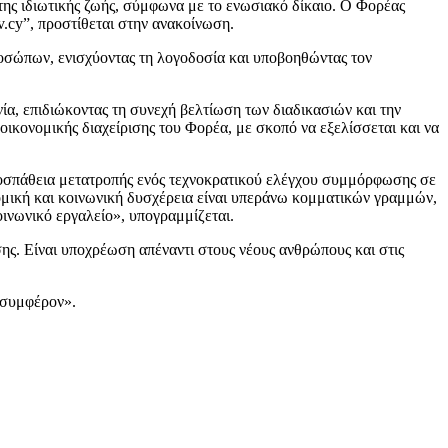
ης ιδιωτικής ζωής, σύμφωνα με το ενωσιακό δίκαιο. Ο Φορέας
ov.cy”, προστίθεται στην ανακοίνωση.
προσώπων, ενισχύοντας τη λογοδοσία και υποβοηθώντας τον
νία, επιδιώκοντας τη συνεχή βελτίωση των διαδικασιών και την
 οικονομικής διαχείρισης του Φορέα, με σκοπό να εξελίσσεται και να
προσπάθεια μετατροπής ενός τεχνοκρατικού ελέγχου συμμόρφωσης σε
ομική και κοινωνική δυσχέρεια είναι υπεράνω κομματικών γραμμών,
ινωνικό εργαλείο», υπογραμμίζεται.
σης. Είναι υποχρέωση απέναντι στους νέους ανθρώπους και στις
 συμφέρον».