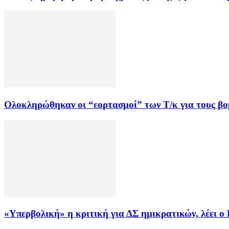
Ολοκληρώθηκαν οι “εορτασμοί” των Τ/κ για τους β
«Υπερβολική» η κριτική για ΔΣ ημικρατικών, λέει 