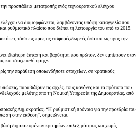
α την προσπάθεια μετατροπής ενός τεχνοκρατικού ελέγχου
υ ελέγχου να διαμορφώνεται, λαμβάνοντας υπόψη καταγγελία που
ι ρυθμιστικό πλαίσιο που διέπει τη λειτουργία του από το 2015.
οκύψει, τόσο ως προς τις εισφορές/δωρεές όσο και ως προς την
νει ιδιαίτερη έκταση και βαρύτητα, που πρώτον, δεν εμπίπτουν στον
ς και στοιχειοθέτησης».
ωρίς την παράθεση οποιωνδήποτε στοιχείων, σε κρατικούς
υπώσεις, παραβιάζουν τις αρχές, τους κανόνες και τα πρότυπα που
 ενδελεχούς μελέτης από τη Νομική Υπηρεσία της Δημοκρατίας, από
πριακής Δημοκρατίας. “Η ρυθμιστική πρόνοια για την προεδρία του
ύπωση στην έκθεση”, σημειώνεται.
 βάση δημοσιευμένων κριτηρίων επιλεξιμότητας και χωρίς