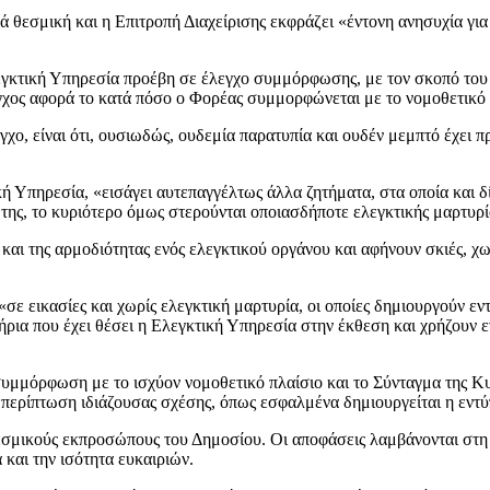
ά θεσμική και η Επιτροπή Διαχείρισης εκφράζει «έντονη ανησυχία γι
Ελεγκτική Υπηρεσία προέβη σε έλεγχο συμμόρφωσης, με τον σκοπό το
χος αφορά το κατά πόσο ο Φορέας συμμορφώνεται με το νομοθετικό κα
ο, είναι ότι, ουσιωδώς, ουδεμία παρατυπία και ουδέν μεμπτό έχει πρ
ή Υπηρεσία, «εισάγει αυτεπαγγέλτως άλλα ζητήματα, στα οποία και δί
της, το κυριότερο όμως στερούνται οποιασδήποτε ελεγκτικής μαρτυρία
και της αρμοδιότητας ενός ελεγκτικού οργάνου και αφήνουν σκιές, χ
ε εικασίες και χωρίς ελεγκτική μαρτυρία, οι οποίες δημιουργούν εντ
τήρια που έχει θέσει η Ελεγκτική Υπηρεσία στην έκθεση και χρήζουν
συμμόρφωση με το ισχύον νομοθετικό πλαίσιο και το Σύνταγμα της Κυ
 περίπτωση ιδιάζουσας σχέσης, όπως εσφαλμένα δημιουργείται η εντ
 θεσμικούς εκπροσώπους του Δημοσίου. Οι αποφάσεις λαμβάνονται στη
και την ισότητα ευκαιριών.