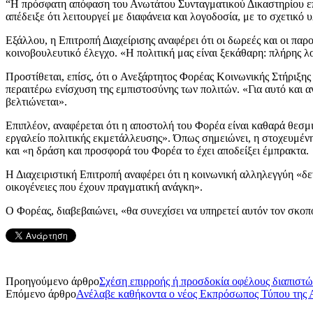
“Η πρόσφατη απόφαση του Ανωτάτου Συνταγματικού Δικαστηρίου επ
απέδειξε ότι λειτουργεί με διαφάνεια και λογοδοσία, με το σχετικό
Εξάλλου, η Επιτροπή Διαχείρισης αναφέρει ότι οι δωρεές και οι π
κοινοβουλευτικό έλεγχο. «Η πολιτική μας είναι ξεκάθαρη: πλήρης λ
Προστίθεται, επίσς, ότι ο Ανεξάρτητος Φορέας Κοινωνικής Στήριξης
περαιτέρω ενίσχυση της εμπιστοσύνης των πολιτών. «Για αυτό και αν
βελτιώνεται».
Επιπλέον, αναφέρεται ότι η αποστολή του Φορέα είναι καθαρά θεσμ
εργαλείο πολιτικής εκμετάλλευσης». Όπως σημειώνει, η στοχευμένη
και «η δράση και προσφορά του Φορέα το έχει αποδείξει έμπρακτα.
Η Διαχειριστική Επιτροπή αναφέρει ότι η κοινωνική αλληλεγγύη «δε
οικογένειες που έχουν πραγματική ανάγκη».
Ο Φορέας, διαβεβαιώνει, «θα συνεχίσει να υπηρετεί αυτόν τον σκ
Προηγούμενο άρθρο
Σχέση επιρροής ή προσδοκία οφέλους διαπιστώ
Επόμενο άρθρο
Ανέλαβε καθήκοντα ο νέος Εκπρόσωπος Τύπου της 