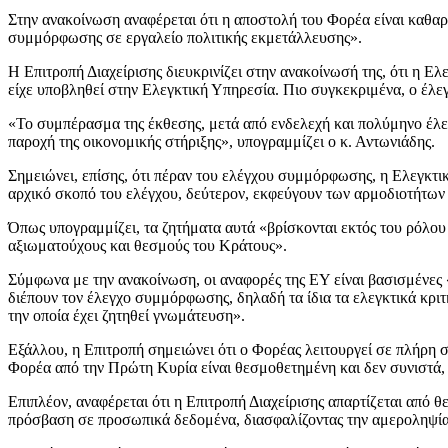
Στην ανακοίνωση αναφέρεται ότι η αποστολή του Φορέα είναι καθαρ
συμμόρφωσης σε εργαλείο πολιτικής εκμετάλλευσης».
Η Επιτροπή Διαχείρισης διευκρινίζει στην ανακοίνωσή της, ότι η 
είχε υποβληθεί στην Ελεγκτική Υπηρεσία. Πιο συγκεκριμένα, ο έλεγ
«Το συμπέρασμα της έκθεσης, μετά από ενδελεχή και πολύμηνο έλεγχ
παροχή της οικονομικής στήριξης», υπογραμμίζει ο κ. Αντωνιάδης.
Σημειώνει, επίσης, ότι πέραν του ελέγχου συμμόρφωσης, η Ελεγκτικ
αρχικό σκοπό του ελέγχου, δεύτερον, εκφεύγουν των αρμοδιοτήτων 
Όπως υπογραμμίζει, τα ζητήματα αυτά «βρίσκονται εκτός του ρόλου 
αξιωματούχους και θεσμούς του Κράτους».
Σύμφωνα με την ανακοίνωση, οι αναφορές της ΕΥ είναι βασισμένες «σ
διέπουν τον έλεγχο συμμόρφωσης, δηλαδή τα ίδια τα ελεγκτικά κρι
την οποία έχει ζητηθεί γνωμάτευση».
Εξάλλου, η Επιτροπή σημειώνει ότι ο Φορέας λειτουργεί σε πλήρη 
Φορέα από την Πρώτη Κυρία είναι θεσμοθετημένη και δεν συνιστά,
Επιπλέον, αναφέρεται ότι η Επιτροπή Διαχείρισης απαρτίζεται από
πρόσβαση σε προσωπικά δεδομένα, διασφαλίζοντας την αμεροληψία 