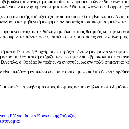
ιβεβαιώνει την ανάγκη προστασίας των προσωπικών δεδομένων και τ
 υλικό να είναι αναρτημένο στην ιστοσελίδα του, www.socialsupport.g
αροχές οικονομικής στήριξης έχουν παρουσιαστεί στη Βουλή των Αντι
ογοδοσία και μηδενική ανοχή σε αδιαφανείς πρακτικές», σημειώνεται.
 παραμένει ανοιχτός σε διάλογο με όλους τους θεσμούς και την κοινω
ταποκρίνεται πάντα, όπως και τώρα, στις συστάσεις για βελτίωση της
ική και η Επιτροπή Διαχείρισης εκφράζει «έντονη ανησυχία για την 
 και αποτελεσματική στήριξη των φοιτητών που βρίσκονται σε οικον
 Συνεπώς, ο Φορέας θα πρέπει να ενισχυθεί ως ένα πολύ σημαντικό κο
ν είναι υπόθεση εντυπώσεων, ούτε αντικείμενο πολιτικής αντιπαράθε
οπό με συνέπεια, σεβασμό στους θεσμούς και προσήλωση στο δημόσιο
νει η ΕΥ για Φορέα Κοινωνικής Στήριξης
Αστυνομίας