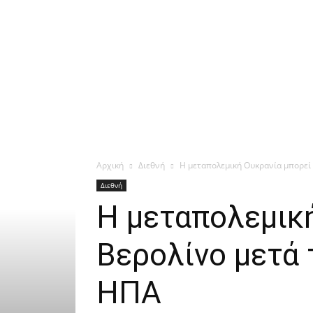
Αρχική
Διεθνή
H μεταπολεμική Ουκρανία μπορεί ν
Διεθνή
H μεταπολεμική
Βερολίνο μετά 
ΗΠΑ