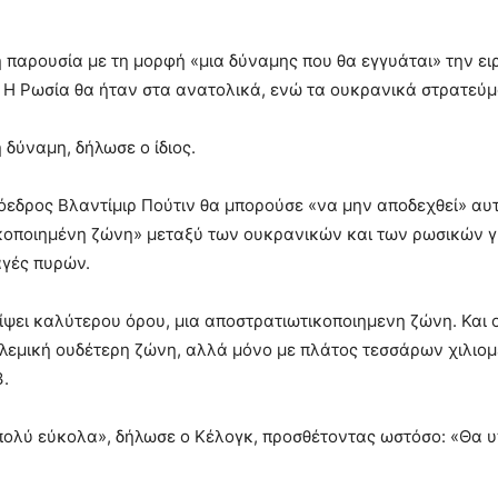
παρουσία με τη μορφή «μια δύναμης που θα εγγυάται» την ειρ
 Η Ρωσία θα ήταν στα ανατολικά, ενώ τα ουκρανικά στρατεύμ
 δύναμη, δήλωσε ο ίδιος.
εδρος Βλαντίμιρ Πούτιν θα μπορούσε «να μην αποδεχθεί» αυτή
ικοποιημένη ζώνη» μεταξύ των ουκρανικών και των ρωσικών γ
αγές πυρών.
είψει καλύτερου όρου, μια αποστρατιωτικοποιημενη ζώνη. Και 
ολεμική ουδέτερη ζώνη, αλλά μόνο με πλάτος τεσσάρων χιλιομ
3.
πολύ εύκολα», δήλωσε ο Κέλογκ, προσθέτοντας ωστόσο: «Θα υπ