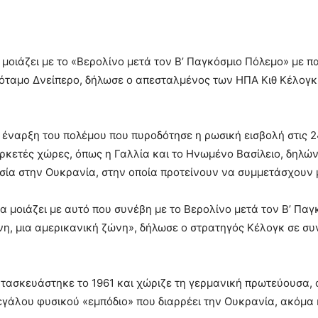
μοιάζει με το «Βερολίνο μετά τον Β’ Παγκόσμιο Πόλεμο» με
όταμο Δνείπερο, δήλωσε ο απεσταλμένος των ΗΠΑ Κιθ Κέλογκ 
 έναρξη του πολέμου που πυροδότησε η ρωσική εισβολή στις 2
κετές χώρες, όπως η Γαλλία και το Ηνωμένο Βασίλειο, δηλώνο
σία στην Ουκρανία, στην οποία προτείνουν να συμμετάσχουν μ
 μοιάζει με αυτό που συνέβη με το Βερολίνο μετά τον Β’ Παγ
ώνη, μια αμερικανική ζώνη», δήλωσε ο στρατηγός Κέλογκ σε σ
κατασκευάστηκε το 1961 και χώριζε τη γερμανική πρωτεύουσα,
γάλου φυσικού «εμπόδιο» που διαρρέει την Ουκρανία, ακόμα κα