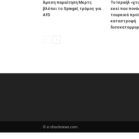
Άμεση παραίτηση Mερτς
Το Ισραήλ «χτ
βλέπει το Spiegel, τρόμος για
εκεί που πονά
AfD
τουρκικά προϊ
καταστροφή
δισεκατομμυρ
© e-shocknews.com