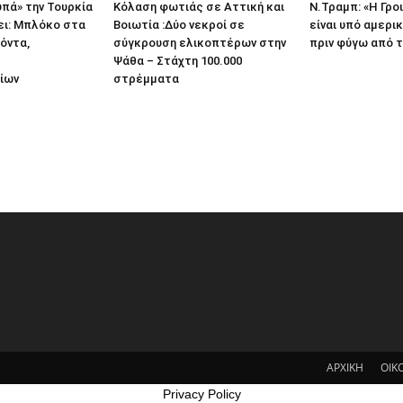
υπά» την Τουρκία
Κόλαση φωτιάς σε Αττική και
Ν.Τραμπ: «Η Γρο
ει: Μπλόκο στα
Βοιωτία :Δύο νεκροί σε
είναι υπό αμερι
όντα,
σύγκρουση ελικοπτέρων στην
πριν φύγω από τ
Ψάθα – Στάχτη 100.000
ίων
στρέμματα
ΑΡΧΙΚΗ
ΟΙΚ
Privacy Policy