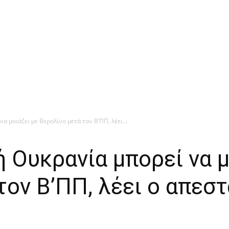
α μοιάζει με Βερολίνο μετά τον Β’ΠΠ, λέει...
 Ουκρανία μπορεί να μ
τον Β’ΠΠ, λέει ο απεσ