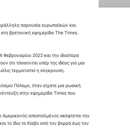
 παράλληλη παρουσία ευρωπαϊκών και
στη βρετανική εφημερίδα The Times.
4 Φεβρουαρίου 2022 και την ιδιαίτερα
υν ότι τάσσονται υπέρ της ιδέας για μια
όλις τερματιστεί η σύγκρουση.
κόσμιο Πόλεμο, όταν είχατε μια ρωσική
υνέντευξη στην εφημερίδα Times που
 ο Αμερικανός απεσταλμένος σκέφτεται την
ι το ίδιο το Κίεβο από τον βορρά έως τον