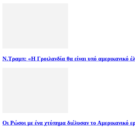
Ν.Τραμπ: «Η Γροιλανδία θα είναι υπό αμερικανικό έλ
Οι Ρώσοι με ένα χτύπημα διέλυσαν το Αμερικανικό ε