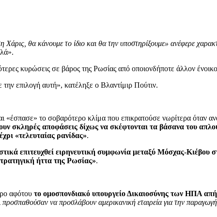
η Χάρις, θα κάνουμε το ίδιο και θα την υποστηρίξουμε» ανέφερε χαρακ
αλά».
τερες κυρώσεις σε βάρος της Ρωσίας από οποιονδήποτε άλλον ένοικο
ε την επιλογή αυτή», κατέληξε ο Βλαντίμιρ Πούτιν.
και «έσπασε» το σοβαρότερο κλίμα που επικρατούσε νωρίτερα όταν α
ζουν σκληρές αποφάσεις δίχως να σκέφτονται τα βάσανα του απλ
έχρι «τελευταίας ρανίδας»
.
αστικά επιτευχθεί ειρηνευτική συμφωνία μεταξύ Μόσχας-Κιέβου 
τρατηγική ήττα της Ρωσίας»
.
ωρο αφότου
το ομοσπονδιακό υπουργείο Δικαιοσύνης των ΗΠΑ απή
ι
προσπαθούσαν να προσλάβουν αμερικανική εταιρεία για την παραγωγή 