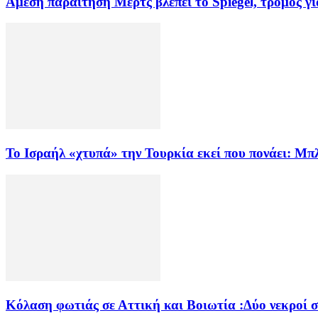
Άμεση παραίτηση Mερτς βλέπει το Spiegel, τρόμος γ
Το Ισραήλ «χτυπά» την Τουρκία εκεί που πονάει: Μ
Κόλαση φωτιάς σε Αττική και Βοιωτία :Δύο νεκροί 