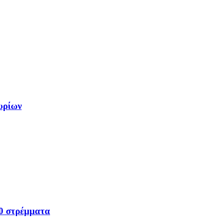
υρίων
00 στρέμματα