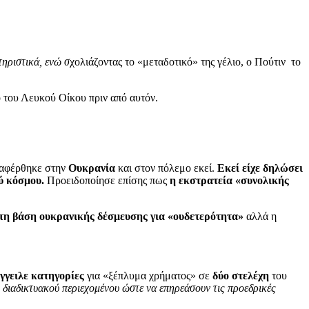
τηριστικά, ενώ σ
χολιάζοντας το «μεταδοτικό» της γέλιο, ο Πούτιν το
 του Λευκού Οίκου πριν από αυτόν.
ναφέρθηκε στην
Ουκρανία
και στον πόλεμο εκεί.
Εκεί είχε δηλώσει
ού κόσμου.
Προειδοποίησε επίσης πως
η εκστρατεία «συνολικής
στη βάση ουκρανικής δέσμευσης για «ουδετερότητα»
αλλά η
γγειλε κατηγορίες
για «ξέπλυμα χρήματος» σε
δύο στελέχη
του
διαδικτυακού περιεχομένου ώστε να επηρεάσουν τις προεδρικές