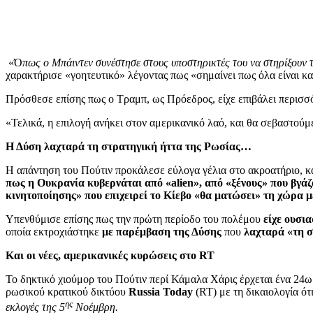
«Ό
πως ο Μπάιντεν συνέστησε στους υποστηρικτές του να στηρίξουν τ
χαρακτήρισε «γοητευτικό» λέγοντας πως «σημαίνει πως όλα είναι κ
Πρόσθεσε επίσης πως ο Τραμπ, ως Πρόεδρος, είχε επιβάλει περισσό
«Τελικά, η επιλογή ανήκει στον αμερικανικό λαό, και θα σεβαστούμ
Η Δύση λαχταρά τη στρατηγική ήττα της Ρωσίας…
Η απάντηση του Πούτιν προκάλεσε εύλογα γέλια στο ακροατήριο, 
πως η Ουκρανία κυβερνάται από «alien», από «ξένους» που βγά
κινητοποίησης» που επιχειρεί το Κίεβο «θα ματώσει» τη χώρα μ
Υπενθύμισε επίσης πως την πρώτη περίοδο του πολέμου
είχε ουσι
οποία εκτροχιάστηκε
με παρέμβαση της Δύσης
που
λαχταρά «τη σ
Και οι νέες, αμερικανικές κυρώσεις στο RT
Το δηκτικό χιούμορ του Πούτιν περί Κάμαλα Χάρις έρχεται ένα 24
ρωσικού κρατικού δικτύου
Russia Today
(RT) με τη δικαιολογία ότ
ης
εκλογές της 5
Νοέμβρη.