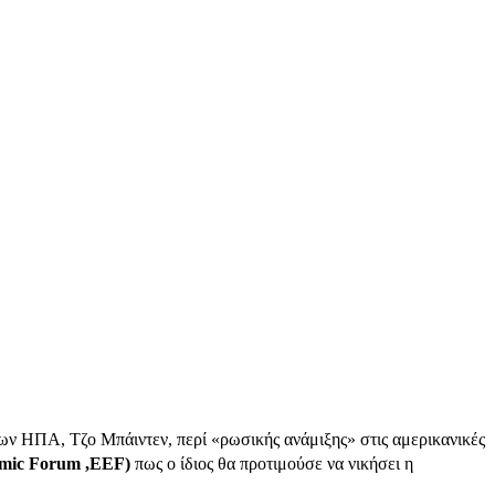
ν ΗΠΑ, Τζο Μπάιντεν, περί «ρωσικής ανάμιξης» στις αμερικανικές
omic Forum ,ΕEF)
πως ο ίδιος θα προτιμούσε να νικήσει η