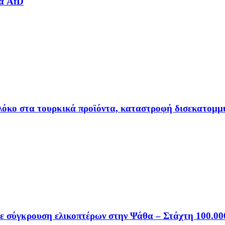
ια AfD
πλόκο στα τουρκικά προϊόντα, καταστροφή δισεκατομμ
σε σύγκρουση ελικοπτέρων στην Ψάθα – Στάχτη 100.0