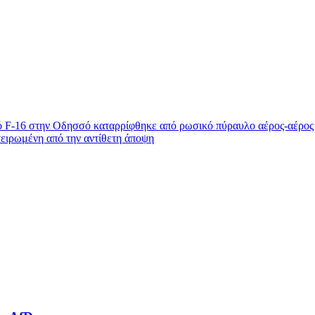
ικό F-16 στην Οδησσό καταρρίφθηκε από ρωσικό πύραυλο αέρος-αέρο
ιρωμένη από την αντίθετη άποψη