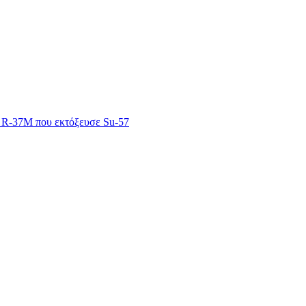
ς R-37M που εκτόξευσε Su-57