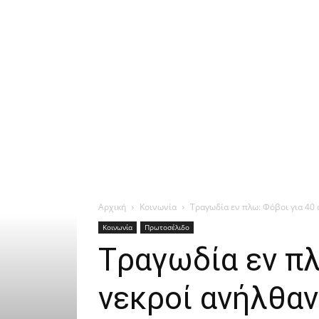
Αρχική
Κοινωνία
Tραγωδία εν πλω: Φόβοι για 40 
Κοινωνία
Πρωτοσέλιδο
Tραγωδία εν πλ
νεκροί ανήλθα