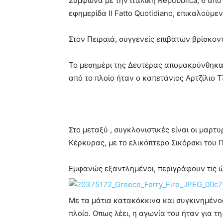
Σύμφωνα με την ιταλική Repubblica, 6 από
εφημερίδα Il Fatto Quotidianο, επικαλούμε
Στον Πειραιά, συγγενείς επιβατών βρίσκον
Το μεσημέρι της Δευτέρας απομακρύνθηκαν 
από το πλοίο ήταν ο καπετάνιος Αρτζίλιο Τ
Στο μεταξύ , συγκλονιστικές είναι οι μαρτ
Κέρκυρας, με το ελικόπτερο Σικόρσκι του 
Εμφανώς εξαντλημένοι, περιγράφουν τις ώ
Με τα μάτια κατακόκκινα και συγκινημένος
πλοίο. Οπως λέει, η αγωνία του ήταν για τ