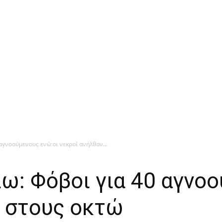
αγνοούμενους ενώ οι νεκροί ανήλθαν...
ω: Φόβοι για 40 αγνοο
ν στους οκτώ