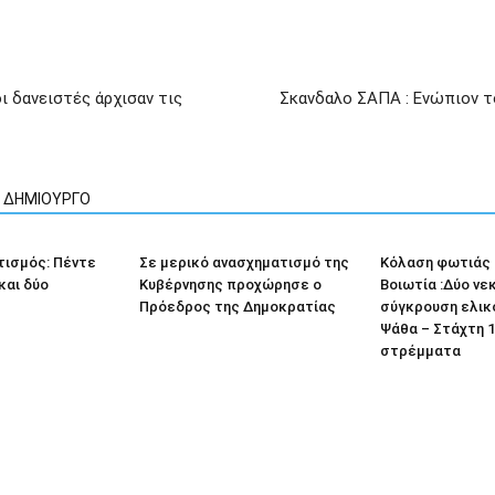
οι δανειστές άρχισαν τις
Σκανδαλο ΣΑΠΑ : Ενώπιον το
Ν ΔΗΜΙΟΥΡΓΟ
τισμός: Πέντε
Σε μερικό ανασχηματισμό της
Κόλαση φωτιάς 
και δύο
Κυβέρνησης προχώρησε ο
Βοιωτία :Δύο νε
Πρόεδρος της Δημοκρατίας
σύγκρουση ελικ
Ψάθα – Στάχτη 1
στρέμματα