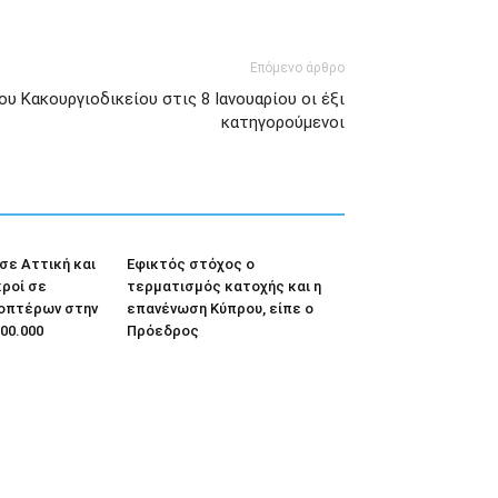
Επόμενο άρθρο
υ Κακουργιοδικείου στις 8 Ιανουαρίου οι έξι
κατηγορούμενοι
σε Αττική και
Εφικτός στόχος ο
κροί σε
τερματισμός κατοχής και η
οπτέρων στην
επανένωση Κύπρου, είπε ο
00.000
Πρόεδρος