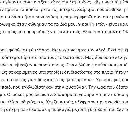
ν να γίνονται ανατινάξεις, έλιωναν λαμαρίνες. έβγαινε από μ
 πρώτα τα παιδιά, μετά τις μητέρες. Χαίρομαι που σώθηκε η 
α παιδάκια ήταν συνεργάσιμα, συμπεριφέρθηκαν σαν μεγάλοι.
θηκα όταν σώθηκαν τα παιδιά μου, 9 και 14 ετών- είναι καλ
 καιρός που μπορούσες να φανταστείς. Ελιωναν τα π
άντα. Ολ
ρεις φορές στη θάλασσα. Να ευχαριστήσω τον Αλεξ. Εκείνος έβ
κόπτερο. Είμαστε από τους τελευταίους. Μας έσωσε το ελληνικ
τέλεια, έβγαζαν περισσότερους. Οταν βλέπεις ανθρώπους από 
ανώς σοκαρισμένος υποστηρίζει ότι διασώστες στο πλοίο “ήτα
τα παιδιά τις γυναίκες και τους ηλικιωμένους. Χρειάστηκε, όπως
α παιδί που εγκλωβίστηκαν στην φυσούνα”. Την ώρα που ξέσπ
ρο. Οι σόλες μας έλιωσαν. Σπάσαμε τη γέφυρα να μην σκάσο
νας άλλος οδηγός, ο κ. Χατζηπετρής, εξέφρασε την αγωνία το
 τη στιγμή που ξέσπασε η πυρκαγιά μέχρι τη διάσωσή του δεν το