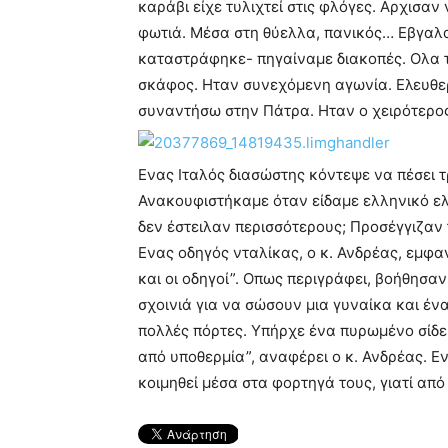
καράβι είχε τυλιχτεί στις φλόγες. Αρχισα
φωτιά. Μέσα στη θύελλα, πανικός… Εβγαλαν
καταστράφηκε- πηγαίναμε διακοπές. Ολα τ
σκάφος. Ηταν συνεχόμενη αγωνία. Ελευθερώ
συναντήσω στην Πάτρα. Ηταν ο χειρότερος
Ενας Ιταλός διασώστης κόντεψε να πέσει τ
Ανακουφιστήκαμε όταν είδαμε ελληνικό ελι
δεν έστειλαν περισσότερους; Προσέγγιζαν 
Ενας οδηγός νταλίκας, ο κ. Ανδρέας, εμφ
και οι οδηγοί”. Οπως περιγράφει, βοήθησαν 
σχοινιά για να σώσουν μια γυναίκα και έν
πολλές πόρτες. Υπήρχε ένα πυρωμένο σίδε
από υποθερμία”, αναφέρει ο κ. Ανδρέας. Ε
κοιμηθεί μέσα στα φορτηγά τους, γιατί από