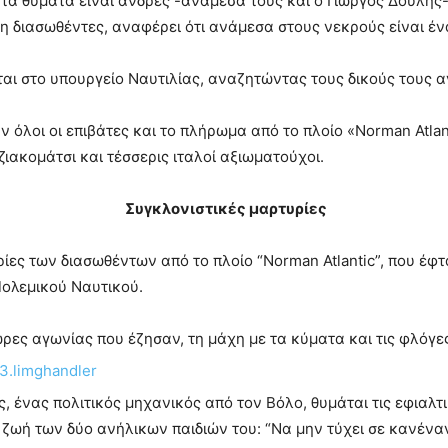
 τα θύματα είναι άνδρες -ανάμεσά τους και ο Γιώργος Δούλης-,
νη διασωθέντες, αναφέρει ότι ανάμεσα στους νεκρούς είναι έν
ται στο υπουργείο Ναυτιλίας, αναζητώντας τους δικούς τους 
όλοι οι επιβάτες και το πλήρωμα από το πλοίο «Norman Atlan
ζιακομάτσι και τέσσερις ιταλοί αξιωματούχοι.
Συγκλονιστικές μαρτυρίες
υρίες των διασωθέντων από το πλοίο “Norman Atlantic”, που έφ
Πολεμικού Ναυτικού.
ρες αγωνίας που έζησαν, τη μάχη με τα κύματα και τις φλόγε
, ένας πολιτικός μηχανικός από τον Βόλο, θυμάται τις εφιαλτ
η ζωή των δύο ανήλικων παιδιών του: “Να μην τύχει σε κανένα