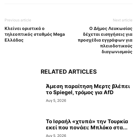
Previous article
Next article
Κλείνει οριστικά ο
Ο Δήμος Λευκωσίας
τηλεοπτικός σταθμός Mega
δέχεται εισηγήσεις για
Ελλάδας
προσχέδια εγγράφων για
πλειοδοτικούς
διαγωνισμούς
RELATED ARTICLES
Άμεση παραίτηση Mερτς βλέπει
το Spiegel, τρόμος για AfD
Αυγ 5, 2026
Το Ισραήλ «χτυπά» την Τουρκία
εκεί που πονάει: Μπλόκο στα...
Αυγ 5, 2026