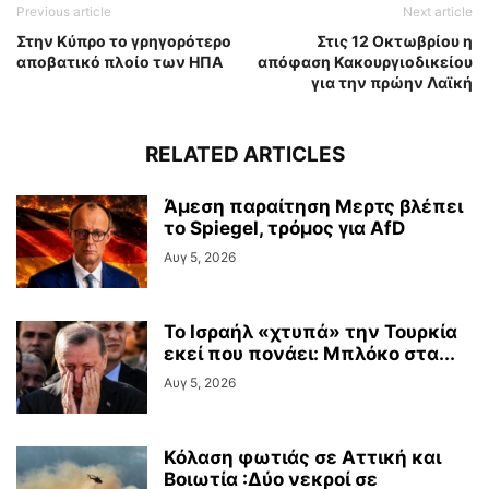
Previous article
Next article
Στην Κύπρο το γρηγορότερο
Στις 12 Οκτωβρίου η
αποβατικό πλοίο των ΗΠΑ
απόφαση Κακουργιοδικείου
για την πρώην Λαϊκή
RELATED ARTICLES
Άμεση παραίτηση Mερτς βλέπει
το Spiegel, τρόμος για AfD
Αυγ 5, 2026
Το Ισραήλ «χτυπά» την Τουρκία
εκεί που πονάει: Μπλόκο στα...
Αυγ 5, 2026
Κόλαση φωτιάς σε Αττική και
Βοιωτία :Δύο νεκροί σε